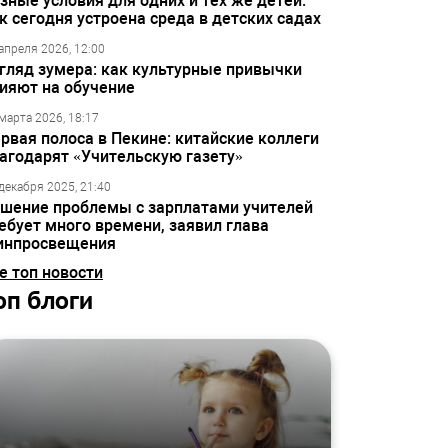
зные условия для одних и тех же детей:
к сегодня устроена среда в детских садах
апреля 2026, 12:00
гляд зумера: как культурные привычки
ияют на обучение
марта 2026, 18:17
рвая полоса в Пекине: китайские коллеги
агодарят «Учительскую газету»
декабря 2025, 21:40
шение проблемы с зарплатами учителей
ебует много времени, заявил глава
инпросвещения
е топ новости
оп блоги