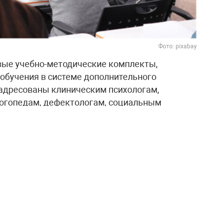
Фото: pixabay
ые учебно-методические комплекты,
обучения в системе дополнительного
 адресованы клиническим психологам,
логопедам, дефектологам, социальным
 работникам, специалистам по
й сфере, а также руководителям организаций
 Лигомина подчеркнул, что повышение
темной работы по переходу к комплексной
становил новые стандарты работы, и такие
я подготовки кадров под эти требования.