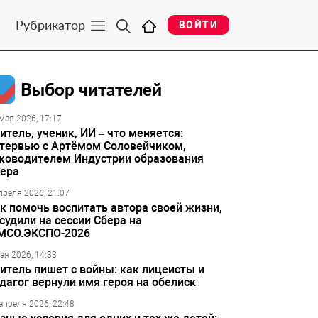
Рубрикатор
ВОЙТИ
Выбор читателей
мая 2026, 17:17
итель, ученик, ИИ – что меняется:
тервью с Артёмом Соловейчиком,
ководителем Индустрии образования
ера
преля 2026, 21:07
к помочь воспитать автора своей жизни,
судили на сессии Сбера на
МСО.ЭКСПО-2026
ая 2026, 14:33
итель пишет с войны: как лицеисты и
дагог вернули имя героя на обелиск
апреля 2026, 22:48