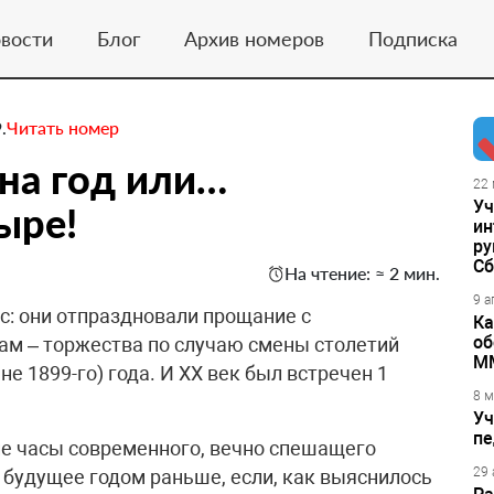
вости
Блог
Архив номеров
Подписка
.
Читать номер
на год или…
22 
Уч
ыре!
ин
ру
Сб
На чтение: ≈ 2 мин.
9 а
: они отпраздновали прощание с
Ка
об
ам – торжества по случаю смены столетий
М
не 1899-го) года. И ХХ век был встречен 1
8 м
Уч
пе
ие часы современного, вечно спешащего
29 
 будущее годом раньше, если, как выяснилось