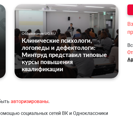
Вз
п
Образование UG.RU
Клинические психологи,
Вс
логопеды и дефектологи:
От
Минтруд представил типовые
Ар
курсы повышения
квалификации
 быть
авторизированы
.
 помощью социальных сетей ВК и Одноклассники