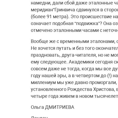
намедни, дали сбой даже эталонные ч
меридиан”Гринвича сдвинулся в сторон
(более 91 метра). Это происшествие н
означает подобная “подвижка”? Она оз
отмечено эталонными часами с неточн
Вообще же с временными эталонами, с
Не хочется путать и без того окончате
праздновать, друга-читателя, но не мо
ему следующее. Академики сегодня ск
совсем даже не тогда, когда мы все дум
году нашей эры, а в четвертом до (!) н
миллениум мы уже давно проморгали, и
установленного Рождества Христова, в
четыре года живем в новом тысячелет
Ольга ДМИТРИЕВА