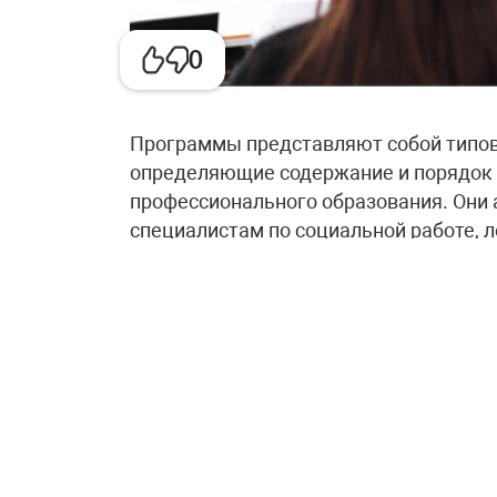
0
Программы представляют собой типов
определяющие содержание и порядок 
профессионального образования. Они
специалистам по социальной работе, 
педагогам, воспитателям, социальным
реабилитационной работе в социально
социального обслуживания.
Заместитель главы Минтруда Дмитрий
квалификации кадров — это часть сис
реабилитации.
«Закон о комплексной реабилитации у
программы выступают инструментом дл