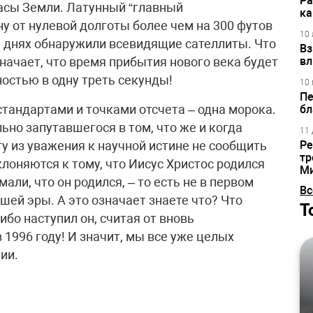
Ра
асы Земли. Латунный “главный
ка
у от нулевой долготы более чем на 300 футов
10 
а днях обнаружили всевидящие сателлиты. Что
Вз
начает, что время прибытия нового века будет
вл
остью в одну треть секунды!
10 
Пе
тандартами и точками отсчета – одна морока.
бл
льно запутавшегося в том, что же и когда
11 
гу из уважения к научной истине не сообщить
Ре
тр
лоняются к тому, что Иисус Христос родился
М
али, что он родился, – то есть не в первом
Вс
ашей эры. А это означает знаете что? Что
Т
бо наступил он, считая от вновь
 1996 году! И значит, мы все уже целых
ии.