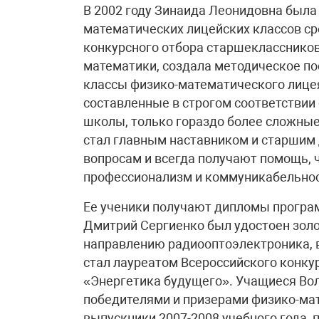
В 2002 году Зинаида Леонидовна была
математических лицейских классов с
конкурсного отбора старшеклассников
математики, создала методическое по
классы физико-математического лицея
составленные в строгом соответствии
школы, только гораздо более сложные
стал главным наставником и старшим 
вопросам и всегда получают помощь, 
профессионализм и коммуникабельнос
Ее ученики получают дипломы програ
Дмитрий Сергиенко был удостоен золо
направлению радиооптоэлектроника, в
стал лауреатом Всероссийского конкур
«Энергетика будущего». Учащиеся Вол
победителями и призерами физико-ма
выпускники 2007-2008 учебного года,