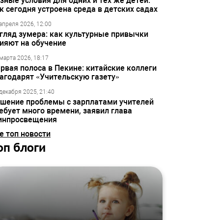
зные условия для одних и тех же детей:
к сегодня устроена среда в детских садах
апреля 2026, 12:00
гляд зумера: как культурные привычки
ияют на обучение
марта 2026, 18:17
рвая полоса в Пекине: китайские коллеги
агодарят «Учительскую газету»
декабря 2025, 21:40
шение проблемы с зарплатами учителей
ебует много времени, заявил глава
инпросвещения
е топ новости
оп блоги