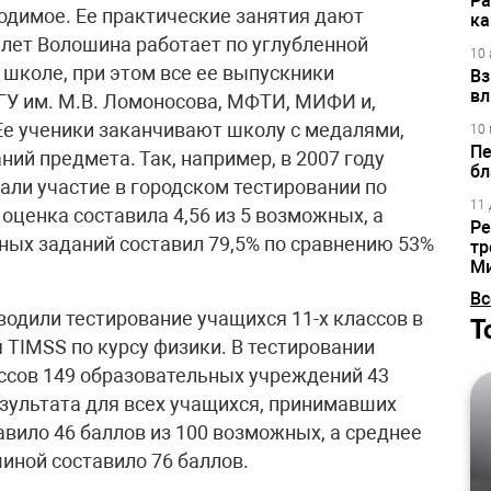
Ра
одимое. Ее практические занятия дают
ка
лет Волошина работает по углубленной
10 
 школе, при этом все ее выпускники
Вз
вл
ГУ им. М.В. Ломоносова, МФТИ, МИФИ и,
 Ее ученики заканчивают школу с медалями,
10 
Пе
ий предмета. Так, например, в 2007 году
бл
али участие в городском тестировании по
11 
 оценка составила 4,56 из 5 возможных, а
Ре
ых заданий составил 79,5% по сравнению 53%
тр
М
Вс
водили тестирование учащихся 11-х классов в
Т
TIMSS по курсу физики. В тестировании
ассов 149 образовательных учреждений 43
езультата для всех учащихся, принимавших
тавило 46 баллов из 100 возможных, а среднее
иной составило 76 баллов.