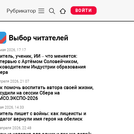
Рубрикатор
ВОЙТИ
Выбор читателей
мая 2026, 17:17
итель, ученик, ИИ – что меняется:
тервью с Артёмом Соловейчиком,
ководителем Индустрии образования
ера
преля 2026, 21:07
к помочь воспитать автора своей жизни,
судили на сессии Сбера на
МСО.ЭКСПО-2026
ая 2026, 14:33
итель пишет с войны: как лицеисты и
дагог вернули имя героя на обелиск
апреля 2026, 22:48