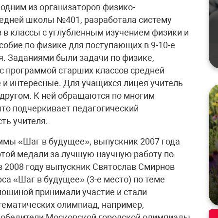
 одним из организаторов физико-
редней школы №401, разработала систему
 в классы с углубленным изучением физики и
собие по физике для поступающих в 9-10-е
. Заданиями были задачи по физике,
 с программой старших классов средней
 и интересные. Для учащихся лицея учитель
другом. К ней обращаются по многим
что подчеркивает педагогический
ть учителя.
ммы «Шаг в будущее», выпускник 2007 года
той медали за лучшую научную работу по
 2008 году выпускник Святослав Смирнов
са «Шаг в будущее» (3-е место) по теме
ошиной принимали участие и стали
тематических олимпиад, например,
 победители Московской городской олимпиады