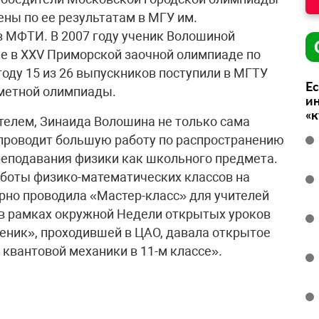
ены по ее результатам в МГУ им.
в МФТИ. В 2007 году ученик Волошиной
е в XXV Приморской заочной олимпиаде по
 году 15 из 26 выпускников поступили в МГТУ
Ес
дметной олимпиады.
ин
«
елем, Зинаида Волошина не только сама
 проводит большую работу по распространению
реподавания физики как школьного предмета.
аботы физико-математических классов на
ярно проводила «Мастер-класс» для учителей
 в рамках окружной Недели открытых уроков
еник», проходившей в ЦАО, давала открытое
квантовой механики в 11-м классе».