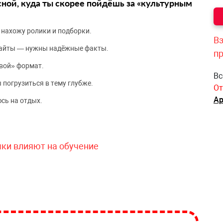
сной, куда ты скорее пойдёшь за «культурным
 нахожу ролики и подборки.
Вз
сайты — нужны надёжные факты.
п
вой» формат.
Вс
 погрузиться в тему глубже.
От
Ар
сь на отдых.
чки влияют на обучение