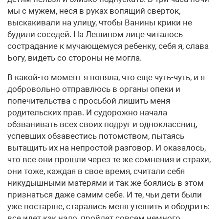
мы с мужем, неся в руках вопящий сверток,
выскакивали на улицу, чтобы Ванины крики не
будили соседей. На Лешином лице читалось
сострадание к мучающемуся ребенку, себя я, слава
Богу, видеть со стороны не могла.
В какой-то момент я поняла, что еще чуть-чуть, и я
добровольно отправлюсь в органы опеки и
попечительства с просьбой лишить меня
родительских прав. И судорожно начала
обзванивать всех своих подруг и одноклассниц,
успевших обзавестись потомством, пытаясь
вытащить их на непростой разговор. И оказалось,
что все они прошли через те же сомнения и страхи,
они тоже, каждая в свое время, считали себя
никудышными матерями и так же боялись в этом
признаться даже самим себе. И те, чьи дети были
уже постарше, старались меня утешить и ободрить:
все идет как надо, пройдет совсем немного