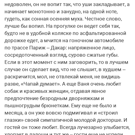
недоволен, он не вопит так, что уши закладывает, а
начинает монотонно и занудно, на одной ноте,
гудеть, как сонная осенняя муха. Честное слово,
лучше бы вопил. На прогулке он ведет себя так,
будто не в удобной коляске по асфальтированной
дорожке едет, а мчится на гоночном автомобиле
по трассе Париж – Дакар: напряженное лицо,
сосредоточенный взгляд, сурово сжатые губы.
Если в этот момент с ним заговорить, то в лучшем
случае он сделает вид, что не слышит, в худшем –
раскричится, мол, не отвлекай меня, не видишь
разве, «Чапай думает». А еще Ваня очень любит
собак и красивых женщин, отдавая явное
предпочтение безродным дворняжкам и
пышногрудым брюнеткам. Ему еще не было и
месяца, а он уже вовсю подмигивал и «строил
глазки» своей симпатичной молодой докторше. И
гостей он тоже любит. Всегда лучезарно улыбается,
хлопает в ладоши и тут же – гости еще не успели