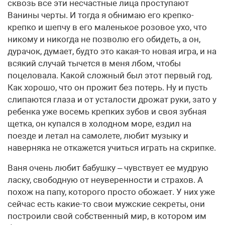
сквозь все эти несчастные лица проступают
Ванины черты. И тогда я обнимаю его крепко-
крепко и шепчу в его маленькое розовое ухо, что
никому и никогда не позволю его обидеть, а он,
дурачок, думает, будто это какая-то новая игра, и на
всякий случай тычется в меня лбом, чтобы
поцеловала. Какой сложный был этот первый год.
Как хорошо, что он прожит без потерь. Ну и пусть
слипаются глаза и от усталости дрожат руки, зато у
ребенка уже восемь крепких зубов и своя зубная
щетка, он купался в холодном море, ездил на
поезде и летал на самолете, любит музыку и
наверняка не откажется учиться играть на скрипке.
Ваня очень любит бабушку – чувствует ее мудрую
ласку, свободную от неуверенности и страхов. А
похож на папу, которого просто обожает. У них уже
сейчас есть какие-то свои мужские секреты, они
построили свой собственный мир, в котором им