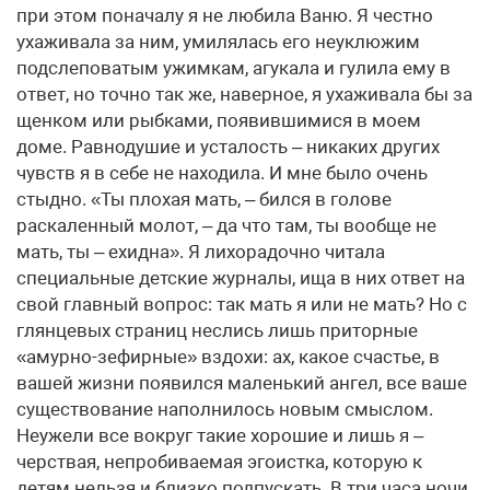
при этом поначалу я не любила Ваню. Я честно
ухаживала за ним, умилялась его неуклюжим
подслеповатым ужимкам, агукала и гулила ему в
ответ, но точно так же, наверное, я ухаживала бы за
щенком или рыбками, появившимися в моем
доме. Равнодушие и усталость – никаких других
чувств я в себе не находила. И мне было очень
стыдно. «Ты плохая мать, – бился в голове
раскаленный молот, – да что там, ты вообще не
мать, ты – ехидна». Я лихорадочно читала
специальные детские журналы, ища в них ответ на
свой главный вопрос: так мать я или не мать? Но с
глянцевых страниц неслись лишь приторные
«амурно-зефирные» вздохи: ах, какое счастье, в
вашей жизни появился маленький ангел, все ваше
существование наполнилось новым смыслом.
Неужели все вокруг такие хорошие и лишь я –
черствая, непробиваемая эгоистка, которую к
детям нельзя и близко подпускать. В три часа ночи