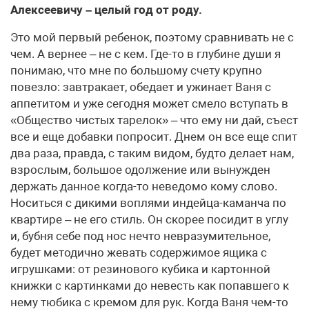
Алексеевичу – целый год от роду.
Это мой первый ребенок, поэтому сравнивать не с
чем. А вернее – не с кем. Где-то в глубине души я
понимаю, что мне по большому счету крупно
повезло: завтракает, обедает и ужинает Ваня с
аппетитом и уже сегодня может смело вступать в
«Общество чистых тарелок» – что ему ни дай, съест
все и еще добавки попросит. Днем он все еще спит
два раза, правда, с таким видом, будто делает нам,
взрослым, большое одолжение или вынужден
держать данное когда-то неведомо кому слово.
Носиться с дикими воплями индейца-каманча по
квартире – не его стиль. Он скорее посидит в углу
и, бубня себе под нос нечто невразумительное,
будет методично жевать содержимое ящика с
игрушками: от резинового кубика и картонной
книжки с картинками до невесть как попавшего к
нему тюбика с кремом для рук. Когда Ваня чем-то