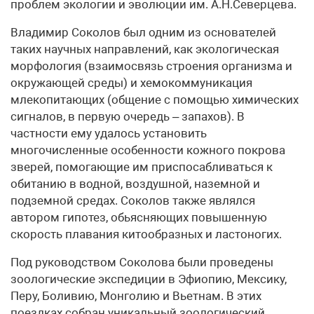
проблем экологии и эволюции им. А.Н.Северцева.
Владимир Соколов был одним из основателей
таких научных направлений, как экологическая
морфология (взаимосвязь строения организма и
окружающей среды) и хемокоммуникация
млекопитающих (общение с помощью химических
сигналов, в первую очередь – запахов). В
частности ему удалось установить
многочисленные особенности кожного покрова
зверей, помогающие им приспосабливаться к
обитанию в водной, воздушной, наземной и
подземной средах. Соколов также являлся
автором гипотез, обьясняющих повышенную
скорость плавания китообразных и ластоногих.
Под руководством Соколова были проведены
зоологические экспедиции в Эфиопию, Мексику,
Перу, Боливию, Монголию и Вьетнам. В этих
поездках собран уникальный зоологический