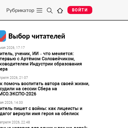
Рубрикатор
ВОЙТИ
Выбор читателей
мая 2026, 17:17
итель, ученик, ИИ – что меняется:
тервью с Артёмом Соловейчиком,
ководителем Индустрии образования
ера
преля 2026, 21:07
к помочь воспитать автора своей жизни,
судили на сессии Сбера на
МСО.ЭКСПО-2026
ая 2026, 14:33
итель пишет с войны: как лицеисты и
дагог вернули имя героя на обелиск
апреля 2026, 22:48