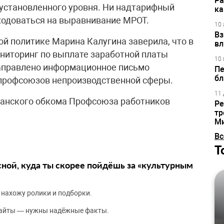
Ра
установленного уровня. Ни надтарифный
ка
ходоваться на выравнивание МРОТ.
10 
Вз
ой политике Марина Калугина заверила, что в
вл
ониторинг по выплате заработной платы
10 
направлено информационное письмо
Пе
бл
профсоюзов непроизводственной сферы.
11 
анского обкома Профсоюза работников
Ре
тр
М
Вс
Т
сной, куда ты скорее пойдёшь за «культурным
 нахожу ролики и подборки.
сайты — нужны надёжные факты.