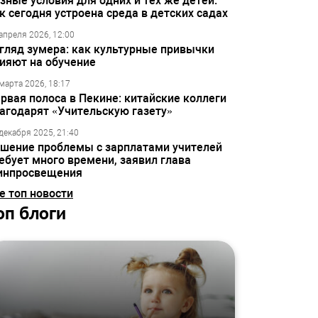
зные условия для одних и тех же детей:
к сегодня устроена среда в детских садах
апреля 2026, 12:00
гляд зумера: как культурные привычки
ияют на обучение
марта 2026, 18:17
рвая полоса в Пекине: китайские коллеги
агодарят «Учительскую газету»
декабря 2025, 21:40
шение проблемы с зарплатами учителей
ебует много времени, заявил глава
инпросвещения
е топ новости
оп блоги