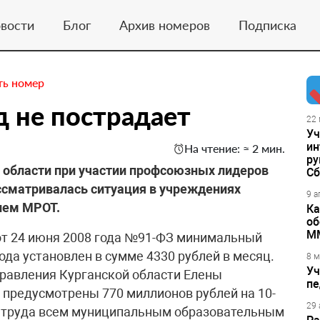
вости
Блог
Архив номеров
Подписка
ть номер
 не пострадает
22 
Уч
ин
На чтение: ≈ 2 мин.
ру
й области при участии профсоюзных лидеров
Сб
ссматривалась ситуация в учреждениях
9 а
ием МРОТ.
Ка
об
М
от 24 июня 2008 года №91-ФЗ минимальный
ода установлен в сумме 4330 рублей в месяц.
8 м
Уч
равления Курганской области Елены
пе
предусмотрены 770 миллионов рублей на 10-
29 
 труда всем муниципальным образовательным