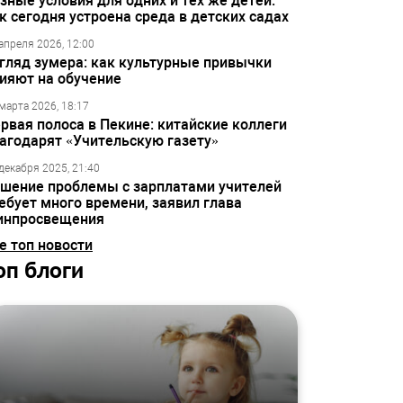
зные условия для одних и тех же детей:
к сегодня устроена среда в детских садах
апреля 2026, 12:00
гляд зумера: как культурные привычки
ияют на обучение
марта 2026, 18:17
рвая полоса в Пекине: китайские коллеги
агодарят «Учительскую газету»
декабря 2025, 21:40
шение проблемы с зарплатами учителей
ебует много времени, заявил глава
инпросвещения
е топ новости
оп блоги