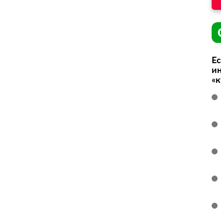
Ес
ин
«