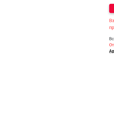
Вз
п
Вс
От
Ар