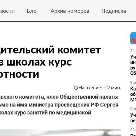
вости
Блог
Архив номеров
Подписка
ительский комитет
22 
Уч
в школах курс
ин
ру
отности
Сб
9 а
На чтение: ≈ 2 мин.
Ка
об
ьского комитета, член Общественной палаты
М
ьмо на имя министра просвещения РФ Сергея
8 м
олах курс занятий по медицинской
Уч
пе
29 