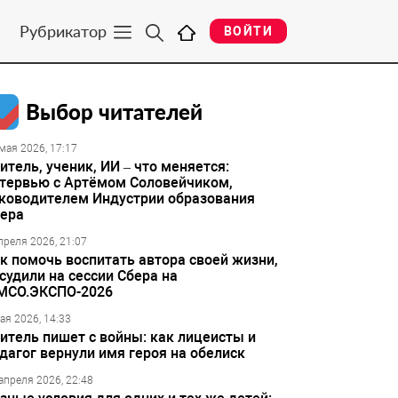
Рубрикатор
ВОЙТИ
Выбор читателей
мая 2026, 17:17
итель, ученик, ИИ – что меняется:
тервью с Артёмом Соловейчиком,
ководителем Индустрии образования
ера
преля 2026, 21:07
к помочь воспитать автора своей жизни,
судили на сессии Сбера на
МСО.ЭКСПО-2026
ая 2026, 14:33
итель пишет с войны: как лицеисты и
дагог вернули имя героя на обелиск
апреля 2026, 22:48