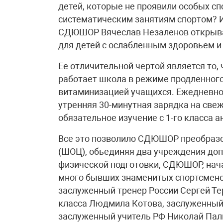
детей, которые не проявили особых сп
систематическим занятиям спортом? И 
СДЮШОР Вячеслав Незаленов открыва
для детей с ослабленным здоровьем и
Ее отличительной чертой является то, 
работает школа в режиме продленного 
витаминизацией учащихся. Ежедневно 
утренняя 30-минутная зарядка на свеже
обязательное изучение с 1-го класса а
Все это позволило СДЮШОР преобразо
(ШОЦ), обьединяя два учреждения доп
физической подготовки, СДЮШОР, нач
много бывших знаменитых спортсменов
заслуженный тренер России Сергей Т
класса Людмила Котова, заслуженный
заслуженный учитель РФ Николай Паль