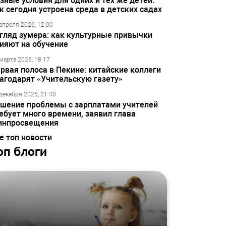
зные условия для одних и тех же детей:
к сегодня устроена среда в детских садах
апреля 2026, 12:00
гляд зумера: как культурные привычки
ияют на обучение
марта 2026, 18:17
рвая полоса в Пекине: китайские коллеги
агодарят «Учительскую газету»
декабря 2025, 21:40
шение проблемы с зарплатами учителей
ебует много времени, заявил глава
инпросвещения
е топ новости
оп блоги