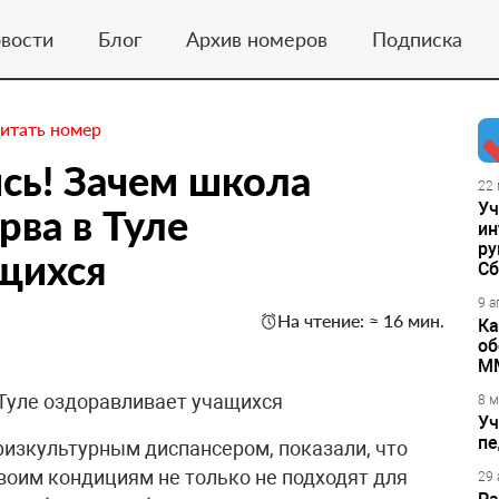
вости
Блог
Архив номеров
Подписка
итать номер
ись! Зачем школа
22 
Уч
рва в Туле
ин
ру
щихся
Сб
9 а
На чтение: ≈ 16 мин.
Ка
об
М
Туле оздоравливает учащихся
8 м
Уч
пе
изкультурным диспансером, показали, что
оим кондициям не только не подходят для
29 