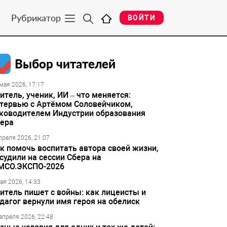
Рубрикатор
ВОЙТИ
Выбор читателей
мая 2026, 17:17
итель, ученик, ИИ – что меняется:
тервью с Артёмом Соловейчиком,
ководителем Индустрии образования
ера
преля 2026, 21:07
к помочь воспитать автора своей жизни,
судили на сессии Сбера на
МСО.ЭКСПО-2026
ая 2026, 14:33
итель пишет с войны: как лицеисты и
дагог вернули имя героя на обелиск
апреля 2026, 22:48