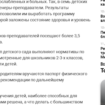
Ра
 ослабленных и больных. Так, в семь детских
ка
енеры-преподаватели. Результаты
10 
 позволили им выработать программу
Вз
орой заложены состояние здоровья и уровень
вл
10 
Пе
ров-преподавателей посещают более 3,5
бл
а.
11 
Ре
пп детского сада выполняют нормативы по
тр
М
мотренные для школьников 2-3-х классов,
ти детей.
Вс
Т
 родителям вручаются паспорт физического
, рекомендации по дальнейшему
бучения детей, наиболее способных для
ами решена, а что делать с большинством