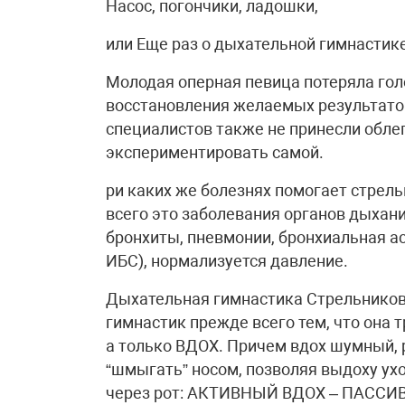
Насос, погончики, ладошки,
или Еще раз о дыхательной гимнастик
Молодая оперная певица потеряла гол
восстановления желаемых результатов
специалистов также не принесли обле
экспериментировать самой.
ри каких же болезнях помогает стрел
всего это заболевания органов дыхани
бронхиты, пневмонии, бронхиальная ас
ИБС), нормализуется давление.
Дыхательная гимнастика Стрельников
гимнастик прежде всего тем, что она т
а только ВДОХ. Причем вдох шумный, 
“шмыгать” носом, позволяя выдоху ух
через рот: АКТИВНЫЙ ВДОХ – ПАСС