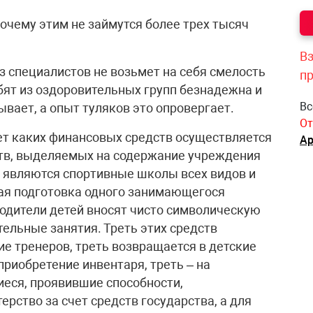
почему этим не займутся более трех тысяч
Вз
з специалистов не возьмет на себя смелость
п
бят из оздоровительных групп безнадежна и
Вс
ывает, а опыт туляков это опровергает.
От
чет каких финансовых средств осуществляется
Ар
ств, выделяемых на содержание учреждения
 являются спортивные школы всех видов и
вная подготовка одного занимающегося
Родители детей вносят чисто символическую
ительные занятия. Треть этих средств
е тренеров, треть возвращается в детские
приобретение инвентаря, треть – на
еся, проявившие способности,
рство за счет средств государства, а для