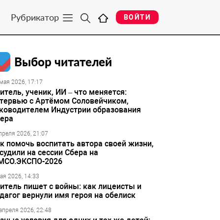
Рубрикатор
ВОЙТИ
Выбор читателей
мая 2026, 17:17
итель, ученик, ИИ – что меняется:
тервью с Артёмом Соловейчиком,
ководителем Индустрии образования
ера
преля 2026, 21:07
к помочь воспитать автора своей жизни,
судили на сессии Сбера на
МСО.ЭКСПО-2026
ая 2026, 14:33
итель пишет с войны: как лицеисты и
дагог вернули имя героя на обелиск
апреля 2026, 22:48