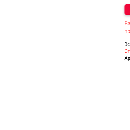
Вз
п
Вс
От
Ар