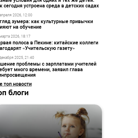
зные условия для одних и тех же детей:
к сегодня устроена среда в детских садах
апреля 2026, 12:00
гляд зумера: как культурные привычки
ияют на обучение
марта 2026, 18:17
рвая полоса в Пекине: китайские коллеги
агодарят «Учительскую газету»
декабря 2025, 21:40
шение проблемы с зарплатами учителей
ебует много времени, заявил глава
инпросвещения
е топ новости
оп блоги