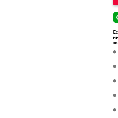
Ес
ин
«