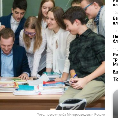
Ра
ка
10 
Вз
вл
10 
Пе
бл
11 
Ре
тр
М
Вс
Т
Фото: пресс-служба Минпросвещения России