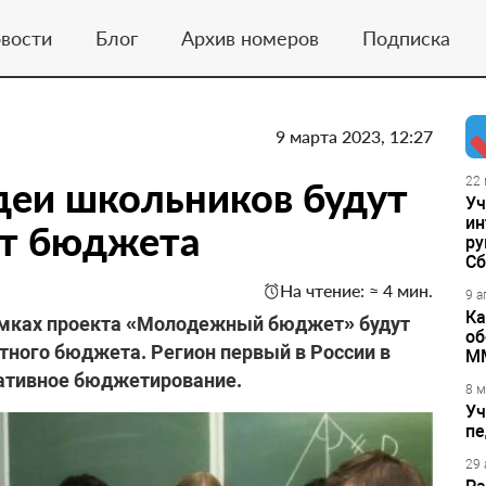
вости
Блог
Архив номеров
Подписка
9 марта 2023, 12:27
деи школьников будут
22 
Уч
ин
ет бюджета
ру
Сб
На чтение: ≈ 4 мин.
9 а
Ка
рамках проекта «Молодежный бюджет» будут
об
стного бюджета. Регион первый в России в
М
ативное бюджетирование.
8 м
Уч
пе
29 