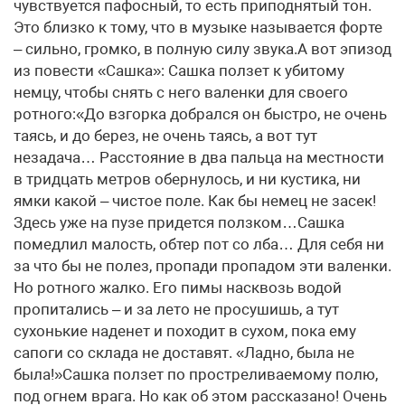
чувствуется пафосный, то есть приподнятый тон.
Это близко к тому, что в музыке называется форте
– сильно, громко, в полную силу звука.А вот эпизод
из повести «Сашка»: Сашка ползет к убитому
немцу, чтобы снять с него валенки для своего
ротного:«До взгорка добрался он быстро, не очень
таясь, и до берез, не очень таясь, а вот тут
незадача… Расстояние в два пальца на местности
в тридцать метров обернулось, и ни кустика, ни
ямки какой – чистое поле. Как бы немец не засек!
Здесь уже на пузе придется ползком…Сашка
помедлил малость, обтер пот со лба… Для себя ни
за что бы не полез, пропади пропадом эти валенки.
Но ротного жалко. Его пимы насквозь водой
пропитались – и за лето не просушишь, а тут
сухонькие наденет и походит в сухом, пока ему
сапоги со склада не доставят. «Ладно, была не
была!»Сашка ползет по простреливаемому полю,
под огнем врага. Но как об этом рассказано! Очень