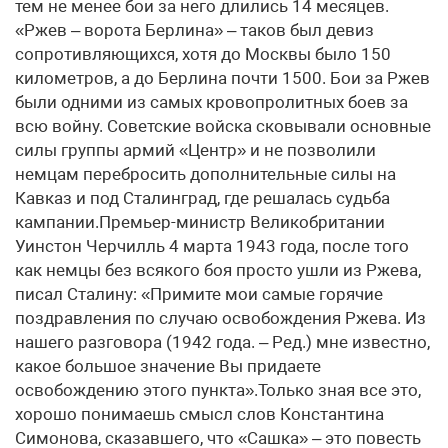
тем не менее бои за него длились 14 месяцев.
«Ржев – ворота Берлина» – таков был девиз
сопротивляющихся, хотя до Москвы было 150
километров, а до Берлина почти 1500. Бои за Ржев
были одними из самых кровопролитных боев за
всю войну. Советские войска сковывали основные
силы группы армий «Центр» и не позволили
немцам перебросить дополнительные силы на
Кавказ и под Сталинград, где решалась судьба
кампании.Премьер-министр Великобритании
Уинстон Черчилль 4 марта 1943 года, после того
как немцы без всякого боя просто ушли из Ржева,
писал Сталину: «Примите мои самые горячие
поздравления по случаю освобождения Ржева. Из
нашего разговора (1942 года. – Ред.) мне известно,
какое большое значение Вы придаете
освобождению этого пункта».Только зная все это,
хорошо понимаешь смысл слов Константина
Симонова, сказавшего, что «Сашка» – это повесть