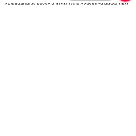
инженерных вузах в этом году оказался ниже, чем
в прошлом.
Профессионалам —
профессиональную рассылку!
Подпишитесь, чтобы получать актуальные
новости и специальные предложения от
«Учительской газеты», не выходя из
почтового ящика
Подписаться
Соглашаюсь с
политикой конфиденциальности
и даю