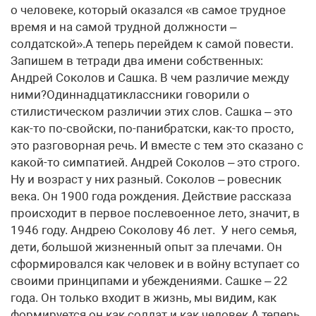
о человеке, который оказался «в самое трудное
время и на самой трудной должности –
солдатской».А теперь перейдем к самой повести.
Запишем в тетради два имени собственных:
Андрей Соколов и Сашка. В чем различие между
ними?Одиннадцатиклассники говорили о
стилистическом различии этих слов. Сашка – это
как-то по-свойски, по-панибратски, как-то просто,
это разговорная речь. И вместе с тем это сказано с
какой-то симпатией. Андрей Соколов – это строго.
Ну и возраст у них разный. Соколов – ровесник
века. Он 1900 года рождения. Действие рассказа
происходит в первое послевоенное лето, значит, в
1946 году. Андрею Соколову 46 лет. У него семья,
дети, большой жизненный опыт за плечами. Он
сформировался как человек и в войну вступает со
своими принципами и убеждениями. Сашке – 22
года. Он только входит в жизнь, мы видим, как
формируется он как солдат и как человек.А теперь