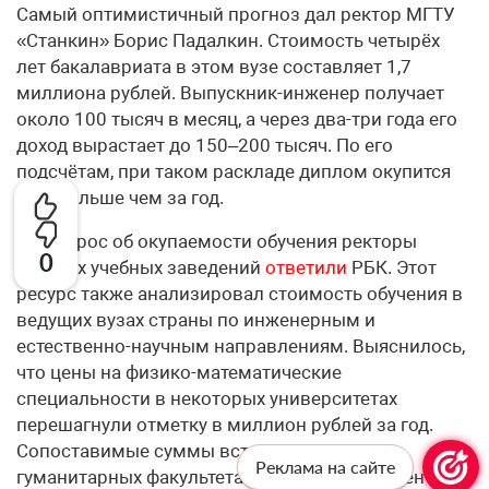
Самый оптимистичный прогноз дал ректор МГТУ
«Станкин» Борис Падалкин. Стоимость четырёх
лет бакалавриата в этом вузе составляет 1,7
миллиона рублей. Выпускник-инженер получает
около 100 тысяч в месяц, а через два-три года его
доход вырастает до 150–200 тысяч. По его
подсчётам, при таком раскладе диплом окупится
чуть больше чем за год.
На вопрос об окупаемости обучения ректоры
0
высших учебных заведений
ответили
РБК. Этот
ресурс также анализировал стоимость обучения в
ведущих вузах страны по инженерным и
естественно-научным направлениям. Выяснилось,
что цены на физико-математические
специальности в некоторых университетах
перешагнули отметку в миллион рублей за год.
Сопоставимые суммы встречаются и на
Реклама на сайте
гуманитарных факультетах. При этом рост цен в