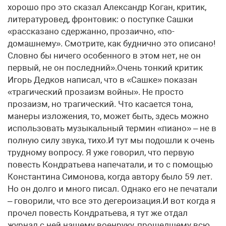
хорошо про это сказал Александр Коган, критик,
литературовед, фронтовик: о поступке Сашки
«рассказано сдержанно, прозаично, «по-
домашнему». Смотрите, как буднично это описано!
Словно бы ничего особенного в этом нет, не он
первый, не он последний».Очень тонкий критик
Игорь Дедков написал, что в «Сашке» показан
«трагический прозаизм войны». Не просто
прозаизм, но трагический. Что касается тона,
манеры изложения, то, может быть, здесь можно
использовать музыкальный термин «пиано» – не в
полную силу звука, тихо.И тут мы подошли к очень
трудному вопросу. Я уже говорил, что первую
повесть Кондратьева напечатали, и то с помощью
Константина Симонова, когда автору было 59 лет.
Но он долго и много писал. Однако его не печатали
– говорили, что все это дегероизация.И вот когда я
прочел повесть Кондратьева, я тут же отдал
журнал с ней нашему военруку, прошедшему всю