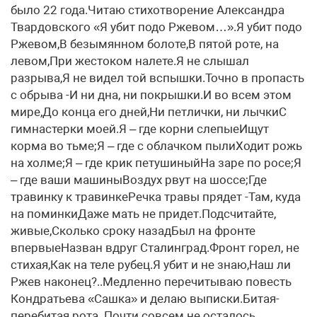
было 22 года.Читаю стихотворение Александра
Твардовского «Я убит подо Ржевом…».Я убит подо
Ржевом,В безымянном болоте,В пятой роте, на
левом,При жестоком налете.Я не слышал
разрыва,Я не видел той вспышки.Точно в пропасть
с обрыва -И ни дна, ни покрышки.И во всем этом
мире,До конца его дней,Ни петлички, ни лычкиС
гимнастерки моей.Я – где корни слепыеИщут
корма во тьме;Я – где с облачком пылиХодит рожь
на холме;Я – где крик петушиныйНа заре по росе;Я
– где ваши машиныВоздух рвут на шоссе;Где
травинку к травинкеРечка травы прядет -Там, куда
на поминкиДаже мать не придет.Подсчитайте,
живые,Сколько сроку назадБыл на фронте
впервыеНазван вдруг Сталинград.Фронт горел, не
стихая,Как на теле рубец.Я убит и не знаю,Наш ли
Ржев наконец?..Медленно перечитываю повесть
Кондратьева «Сашка» и делаю выписки.Битая-
перебитая рота. Почти совсем не осталось