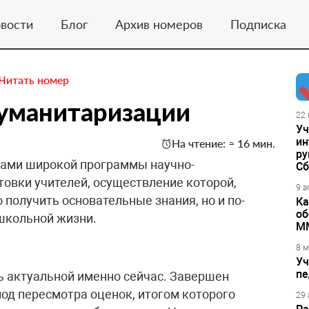
вости
Блог
Архив номеров
Подписка
Читать номер
гуманитаризации
22 
Уч
ин
На чтение: ≈ 16 мин.
ру
 нами широкой программы научно-
Сб
товки учителей, осуществление которой,
9 а
 получить основательные знания, но и по-
Ка
об
школьной жизни.
М
8 м
Уч
пе
ь актуальной именно сейчас. Завершен
д пересмотра оценок, итогом которого
29 