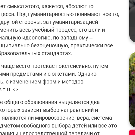
яет смысл этого, кажется, абсолютно
есса. Под гуманитарностью понимают все то,
 другой стороны, за гуманитаризацией
енить весь учебный процесс, его цели и
иальную идеологию, по-западному –
нципиально безоценочную, практически все
бразовательных стандартах.
 чаще всего протекает экстенсивно, путем
ыми предметами и сюжетами. Однако
ть, с изменением форм и методов
т.н. <>.
ме общего образования выделяется два
которых зависит выбор направлений и
 являются ли мировоззрение, вера, система
дметом свободного выбора детей или все это
вания и непосредственной передачи от