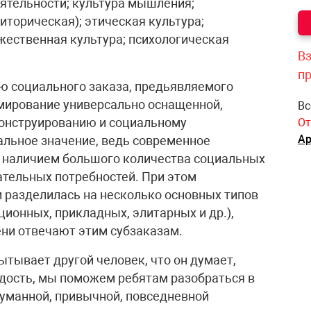
еятельности; культура мышления;
иторическая); этическая культура;
жественная культура; психологическая
Вз
п
ю социального заказа, предьявляемого
рмирование универсально оснащенной,
Вс
конструированию и социальному
От
Ар
альное значение, ведь современное
я наличием большого количества социальных
вательных потребностей. При этом
 разделилась на несколько основных типов
ионных, прикладных, элитарных и др.),
ни отвечают этим субзаказам.
ытывает другой человек, что он думает,
адость, мы поможем ребятам разобраться в
думанной, привычной, повседневной