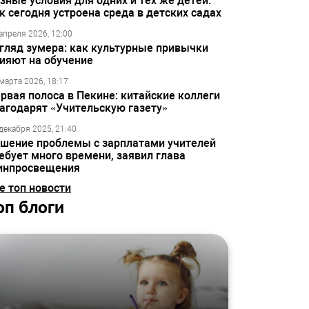
зные условия для одних и тех же детей:
к сегодня устроена среда в детских садах
апреля 2026, 12:00
гляд зумера: как культурные привычки
ияют на обучение
марта 2026, 18:17
рвая полоса в Пекине: китайские коллеги
агодарят «Учительскую газету»
декабря 2025, 21:40
шение проблемы с зарплатами учителей
ебует много времени, заявил глава
инпросвещения
е топ новости
оп блоги