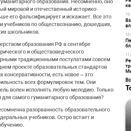
Ра
гуманитарного образования. Несомненно, оно
ка
ый мировой и отечественный историко-
10 
ьше его фальсифицирует и искажает. Все это
Вз
ии учебников по обществознанию, дошедших,
вл
ких школьников.
10 
Пе
терством образования РФ в сентябре
бл
орического и обществоведческого
11 
верными традиционными постулатами совсем
Ре
тр
еднем проекте образовательных стандартов
М
х консервативности, есть новое – это
Вс
льность всех формулировок тем. Они
Т
тель волен исполнять любую мелодию. Только
й для самого гуманитарного образования?
Несомненна разорванность образовательного
едеральных учебников. Остро встает и
обучению.