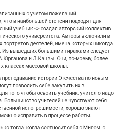
написанных с учетом пожеланий
х, что в наибольшей степени подходят для
ный учебник <> создал авторский коллектив
гического университета. Авторы включили в
х портретов деятелей, имена которых никогда
ах. Из вышедших большими тиражами следует
А.Юрганова и Л.Кацвы. Они, по-моему, более
- х классах массовой школы.
а преподавание истории Отечества по новым
огут позволить себе закупить их в
для того чтобы освоить учебник, учителю надо
а. Большинство учителей не чувствуют себя
бственной непогрешимости, хорошо знают
 можно исправить в процессе работы.
ко тогда, когда соотносит себя с Миром, с