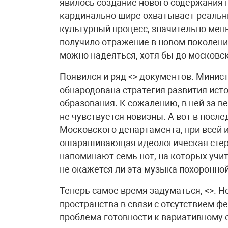
явилось создание нового содержания 
кардинально шире охватывает реальн
культурный процесс, значительно мен
получило отражение в новом поколен
можно надеяться, хотя бы до московс
Появился и ряд <> документов. Минис
обнародована стратегия развития ист
образования. К сожалению, в ней за 
не чувствуется новизны. А вот в посл
Московского департамента, при всей и
ошарашивающая идеологическая стери
напоминают семь нот, на которых учи
не окажется ли эта музыка похоронно
Теперь самое время задуматься, <>. 
пространства в связи с отсутствием ф
проблема готовности к вариативному 