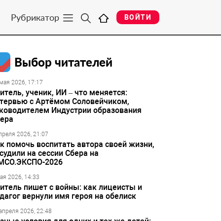
Рубрикатор
ВОЙТИ
Выбор читателей
мая 2026, 17:17
итель, ученик, ИИ – что меняется:
тервью с Артёмом Соловейчиком,
ководителем Индустрии образования
ера
преля 2026, 21:07
к помочь воспитать автора своей жизни,
судили на сессии Сбера на
МСО.ЭКСПО-2026
ая 2026, 14:33
итель пишет с войны: как лицеисты и
дагог вернули имя героя на обелиск
апреля 2026, 22:48