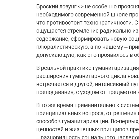
Броский лозунг <> не особенно проясн
необходимого современной школе проц
что противостоит технократичности. С
ощущается стремление радикально изм
содержание, сформировать новую соц
плюралистическую, а по-нашему – при
допускающую, как это проявилось в о
В реальной практике гуманитаризация
расширения гуманитарного цикла нов
встречается и другой, интенсивный пу
преподавания, с уходом от предметов в 
В то же время применительно к систе
принципиальных вопроса, от решения 
способов гуманитаризации. Во-первых,
ценностей и жизненных принципов пре
– разновидность социального наследо