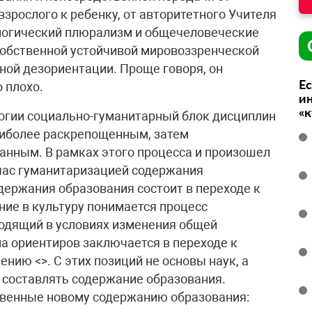
взрослого к ребенку, от авторитетного Учителя
еологический плюрализм и общечеловеческие
собственной устойчивой мировоззренческой
тной дезориентации. Проще говоря, он
Ес
о плохо.
ин
«
огии социально-гуманитарный блок дисциплин
иболее раскрепощенным, затем
анным. В рамках этого процесса и произошел
ас гуманитаризацией содержания
держания образования состоит в переходе к
ние в культуру понимается процесс
одящий в условиях изменения общей
а ориентиров заключается в переходе к
нию <>. С этих позиций не основы наук, а
составлять содержание образования.
венные новому содержанию образования: