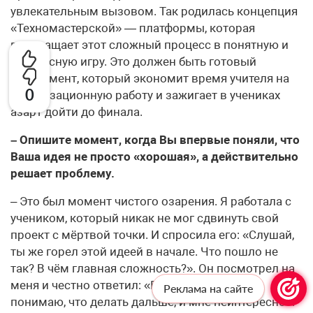
увлекательным вызовом. Так родилась концепция
«Техномастерской» — платформы, которая
превращает этот сложный процесс в понятную и
интересную игру. Это должен быть готовый
инструмент, который экономит время учителя на
0
организационную работу и зажигает в учениках
азарт дойти до финала.
– Опишите момент, когда Вы впервые поняли, что
Ваша идея не просто «хорошая», а действительно
решает проблему.
– Это был момент чистого озарения. Я работала с
учеником, который никак не мог сдвинуть свой
проект с мёртвой точки. И спросила его: «Слушай,
ты же горел этой идеей в начале. Что пошло не
так? В чём главная сложность?». Он посмотрел на
меня и честно ответил: «Просто скучно. Я не
Реклама на сайте
понимаю, что делать дальше, и мне неинтересно».