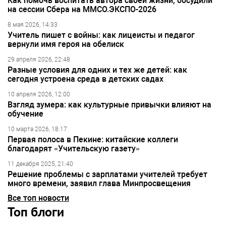
Как помочь воспитать автора своей жизни, обсудили
на сессии Сбера на ММСО.ЭКСПО-2026
8 мая 2026, 14:33
Учитель пишет с войны: как лицеисты и педагог
вернули имя героя на обелиск
29 апреля 2026, 22:48
Разные условия для одних и тех же детей: как
сегодня устроена среда в детских садах
10 апреля 2026, 12:00
Взгляд зумера: как культурные привычки влияют на
обучение
10 марта 2026, 18:17
Первая полоса в Пекине: китайские коллеги
благодарят «Учительскую газету»
11 декабря 2025, 21:40
Решение проблемы с зарплатами учителей требует
много времени, заявил глава Минпросвещения
Все топ новости
Топ блоги