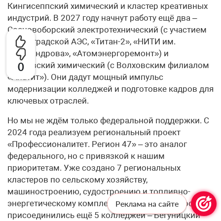
Кингисеппский химический и кластер креативных
индустрий. В 2027 году начнут работу ещё два –
Сосновоборский электротехнический (с участием
Ленинградской АЭС, «Титан-2», «НИТИ им.
Александрова», «Атомэнергоремонт») и
Волховский химический (с Волховским филиалом
0
«Апатит»). Они дадут мощный импульс
модернизации колледжей и подготовке кадров для
ключевых отраслей.
Но мы не ждём только федеральной поддержки. С
2024 года реализуем региональный проект
«Профессионалитет. Регион 47» – это аналог
федерального, но с привязкой к нашим
приоритетам. Уже создано 7 региональных
кластеров по сельскому хозяйству,
машиностроению, судостроению и топливно-
энергетическому комплексу. В 2026 году к проекту
Реклама на сайте
присоединились ещё 5 колледжей – Бегуницкий