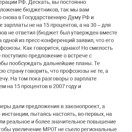
ерации РФ. Дескать, вы постоянно
оложение бюджетников, так мы вам
о снова в Государственную Думу РФ и
арплаты не на 15 процентов, а на 30 – для
зов не ответил (бюджет был утвержден вместе
а одной из пресс-конференций заявил, что его
фсоюзы. Как говорится, однако! Но смелость
 поступило предложение о встрече с
обы пообсуждать дальнейшие планы. Те
сю страну говорить, что профсоюзы не те, а
ечу. На том пока разговоры о зарплате
 на 15 процентов в 2007 году и
ры дали предложения в законопроект, а
 инстанции, пытаясь настоять, во-первых, на
ли реальное и более значительное повышение
чтобы увеличение МРОТ не съело региональные