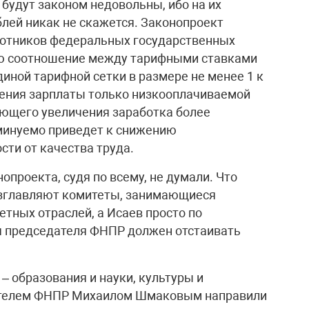
будут законом недовольны, ибо на их
лей никак не скажется. Законопроект
аботников федеральных государственных
ю соотношение между тарифными ставками
иной тарифной сетки в размере не менее 1 к
ичения зарплаты только низкооплачиваемой
ующего увеличения заработка более
минуемо приведет к снижению
ти от качества труда.
проекта, судя по всему, не думали. Что
возглавляют комитеты, занимающиеся
тных отраслей, а Исаев просто по
я председателя ФНПР должен отстаивать
 образования и науки, культуры и
дателем ФНПР Михаилом Шмаковым направили