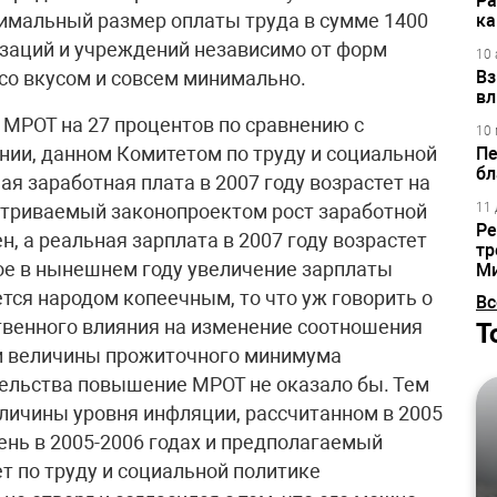
Ра
нимальный размер оплаты труда в сумме 1400
ка
изаций и учреждений независимо от форм
10 
 со вкусом и совсем минимально.
Вз
вл
МРОТ на 27 процентов по сравнению с
10 
нии, данном Комитетом по труду и социальной
Пе
бл
ая заработная плата в 2007 году возрастет на
матриваемый законопроектом рост заработной
11 
Ре
, а реальная зарплата в 2007 году возрастет
тр
мое в нынешнем году увеличение зарплаты
М
тся народом копеечным, то что уж говорить о
Вс
ственного влияния на изменение соотношения
Т
и величины прожиточного минимума
ельства повышение МРОТ не оказало бы. Тем
еличины уровня инфляции, рассчитанном в 2005
вень в 2005-2006 годах и предполагаемый
ет по труду и социальной политике