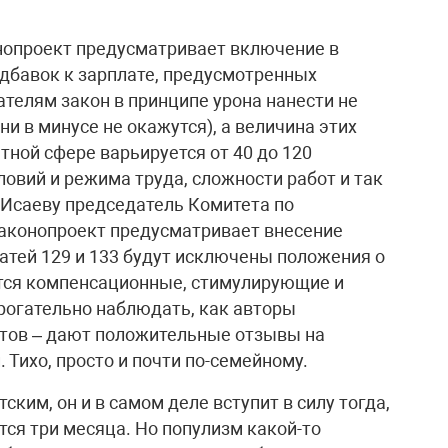
нопроект предусматривает включение в
адбавок к зарплате, предусмотренных
ателям закон в принципе урона нанести не
и в минусе не окажутся), а величина этих
тной сфере варьируется от 40 до 120
ловий и режима труда, сложности работ и так
 Исаеву председатель Комитета по
законопроект предусматривает внесение
татей 129 и 133 будут исключены положения о
ются компенсационные, стимулирующие и
рогательно наблюдать, как авторы
етов – дают положительные отзывы на
 Тихо, просто и почти по-семейному.
ким, он и в самом деле вступит в силу тогда,
тся три месяца. Но популизм какой-то