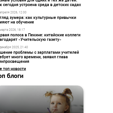
зные условия для одних и тех же детей:
к сегодня устроена среда в детских садах
апреля 2026, 12:00
гляд зумера: как культурные привычки
ияют на обучение
марта 2026, 18:17
рвая полоса в Пекине: китайские коллеги
агодарят «Учительскую газету»
декабря 2025, 21:40
шение проблемы с зарплатами учителей
ебует много времени, заявил глава
инпросвещения
е топ новости
оп блоги