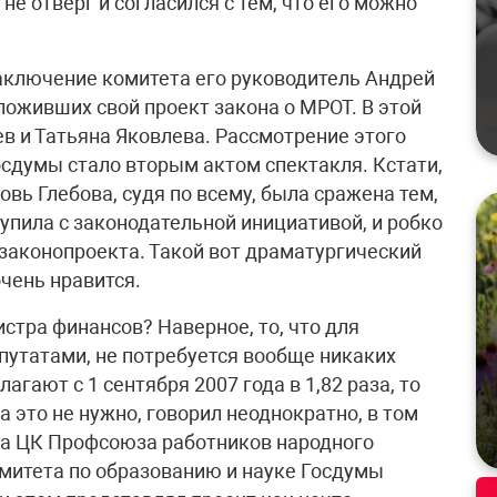
не отверг и согласился с тем, что его можно
аключение комитета его руководитель Андрей
ложивших свой проект закона о МРОТ. В этой
ев и Татьяна Яковлева. Рассмотрение этого
осдумы стало вторым актом спектакля. Кстати,
ь Глебова, судя по всему, была сражена тем,
упила с законодательной инициативой, и робко
 законопроекта. Такой вот драматургический
очень нравится.
стра финансов? Наверное, то, что для
путатами, не потребуется вообще никаких
агают с 1 сентября 2007 года в 1,82 раза, то
на это не нужно, говорил неоднократно, в том
ма ЦК Профсоюза работников народного
омитета по образованию и науке Госдумы