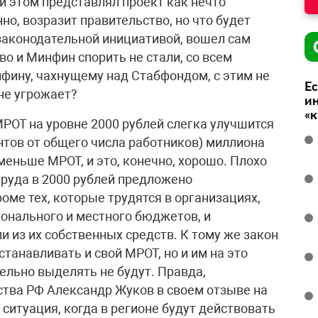
и этом представлял проект как нечто
но, возразит правительство, но что будет
 законодательной инициативой, вошел сам
во и Минфин спорить не стали, со всем
нфину, чахнущему над Стабфондом, с этим не
Ес
не угрожает?
ин
«
МРОТ на уровне 2000 рублей слегка улучшится
ентов от общего числа работников) миллиона
еньше МРОТ, и это, конечно, хорошо. Плохо
руда в 2000 рублей предложено
роме тех, которые трудятся в организациях,
онального и местного бюджетов, и
 из их собственных средств. К тому же закон
станавливать и свой МРОТ, но и им на это
льно выделять не будут. Правда,
тва РФ Александр Жуков в своем отзыве на
ситуация, когда в регионе будут действовать