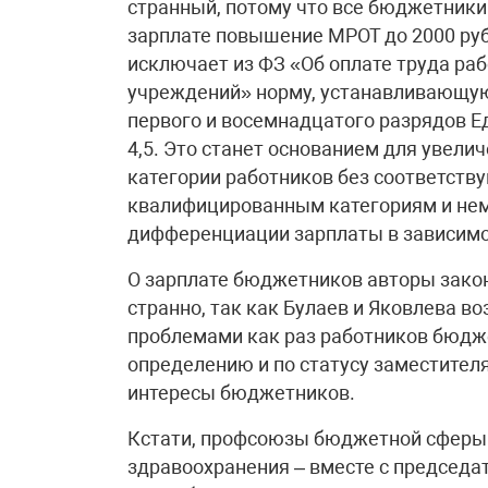
странный, потому что все бюджетники 
зарплате повышение МРОТ до 2000 руб
исключает из ФЗ «Об оплате труда р
учреждений» норму, устанавливающу
первого и восемнадцатого разрядов Ед
4,5. Это станет основанием для увел
категории работников без соответств
квалифицированным категориям и не
дифференциации зарплаты в зависимос
О зарплате бюджетников авторы законо
странно, так как Булаев и Яковлева 
проблемами как раз работников бюдже
определению и по статусу заместител
интересы бюджетников.
Кстати, профсоюзы бюджетной сферы –
здравоохранения – вместе с предсе