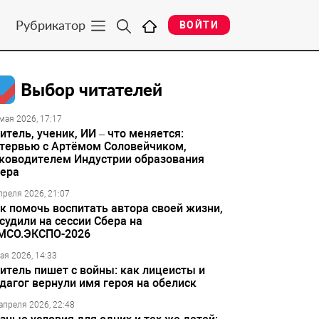
Рубрикатор
ВОЙТИ
Выбор читателей
мая 2026, 17:17
итель, ученик, ИИ – что меняется:
тервью с Артёмом Соловейчиком,
ководителем Индустрии образования
ера
преля 2026, 21:07
к помочь воспитать автора своей жизни,
судили на сессии Сбера на
МСО.ЭКСПО-2026
ая 2026, 14:33
итель пишет с войны: как лицеисты и
дагог вернули имя героя на обелиск
апреля 2026, 22:48