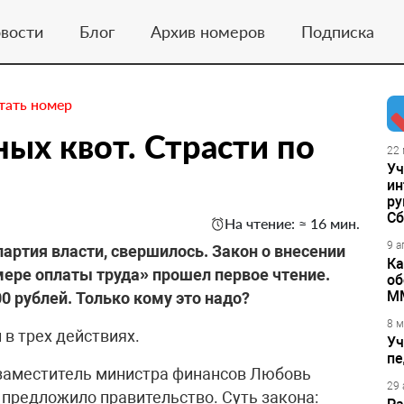
вости
Блог
Архив номеров
Подписка
тать номер
х квот. Страсти по
22 
Уч
ин
ру
Сб
На чтение: ≈ 16 мин.
9 а
 партия власти, свершилось. Закон о внесении
Ка
ере оплаты труда» прошел первое чтение.
об
М
0 рублей. Только кому это надо?
8 м
в трех действиях.
Уч
пе
 заместитель министра финансов Любовь
29 
 предложило правительство. Суть закона: