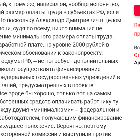
, к тому же, написал он, вообще непонятно,
й размер оплаты труда в субъектах РФ, если
 Но поскольку Александр Дмитриевич в целом
Вз
очи, судя по всему, никто внимания не
п
ление минимального размера оплаты труда,
аботной плате, на уровне 2000 рублей в
Вс
ическом обосновании к законопроекту,
От
осдумы РФ, – не потребует дополнительных
Ар
зволит осуществлять финансирование
 федеральных государственных учреждений в
ваний, предусмотренных в проекте
се вроде бы хорошо, только вот на самом
обственных средств оплачивать работнику ту
между двумя «минималками» – федеральной и
с работодателем, получающим финансирование
в худшее положение. Вероятно, поэтому
ехсторонней комиссии и выступили против