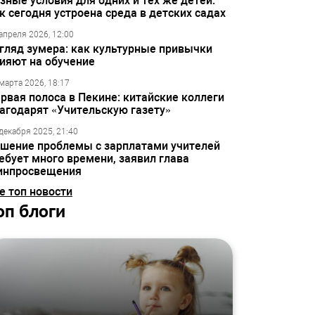
зные условия для одних и тех же детей:
к сегодня устроена среда в детских садах
апреля 2026, 12:00
гляд зумера: как культурные привычки
ияют на обучение
марта 2026, 18:17
рвая полоса в Пекине: китайские коллеги
агодарят «Учительскую газету»
декабря 2025, 21:40
шение проблемы с зарплатами учителей
ебует много времени, заявил глава
инпросвещения
е топ новости
оп блоги