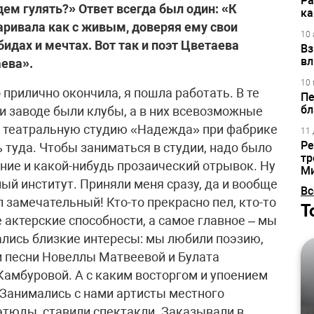
Ра
дем гулять?» Ответ всегда был один: «К
ка
аривала как с живым, доверяя ему свои
10 
бидах и мечтах. Вот так и поэт Цветаева
Вз
вл
ева».
10 
прилично окончила, я пошла работать. В те
Пе
бл
и заводе были клубы, а в них всевозможные
в театральную студию «Надежда» при фабрике
11 
Ре
 туда. Чтобы заниматься в студии, надо было
тр
ние и какой-нибудь прозаический отрывок. Ну
М
ный институт. Приняли меня сразу, да и вообще
Вс
л замечательный! Кто-то прекрасно пел, кто-то
Т
 актерские способности, а самое главное – мы
ались близкие интересы: мы любили поэзию,
и песни Новеллы Матвеевой и Булата
амбуровой. А с каким восторгом и упоением
Занимались с нами артисты местного
этюды, ставили спектакли. Заказывали в