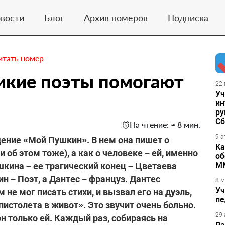
вости
Блог
Архив номеров
Подписка
итать номер
икие поэты помогают
22 
Уч
ин
ру
Сб
На чтение: ≈ 8 мин.
9 а
дение «Мой Пушкин». В нем она пишет о
Ка
и об этом тоже), а как о человеке – ей, именно
об
М
шкина – ее трагический конец – Цветаева
н – Поэт, а Дантес – француз. Дантес
8 м
Уч
не мог писать стихи, и вызвал его на дуэль,
пе
з пистолета в живот». Это звучит очень больно.
29 
н только ей. Каждый раз, собираясь на