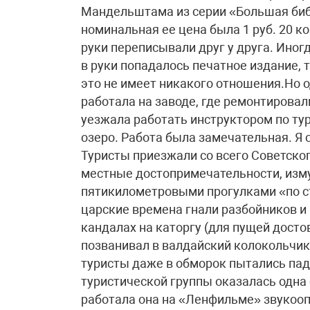
Мандельштама из серии «Большая библи
номинальная ее цена была 1 руб. 20 ко
руки переписывали друг у друга. Иногда
в руки попадалось печатное издание, 
это не имеет никакого отношения.Но 
работала на заводе, где ремонтировал
уезжала работать инструктором по тур
озеро. Работа была замечательная. Я о
Туристы приезжали со всего Советско
местные достопримечательности, изму
пятикилометровыми прогулками «по ст
царские времена гнали разбойников и
кандалах на каторгу (для пущей досто
позванивал в валдайский колокольчик
туристы даже в обморок пытались пад
туристической группы оказалась одна 
работала она на «Ленфильме» звукооп