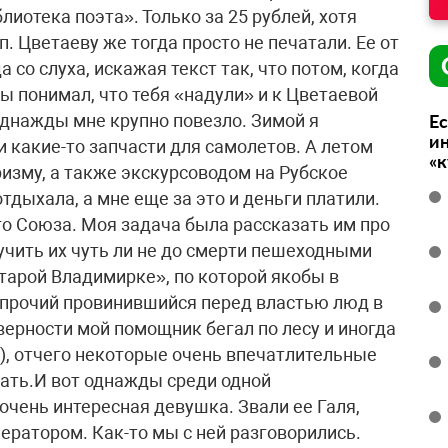
отека поэта». Только за 25 рублей, хотя
п. Цветаеву же тогда просто не печатали. Ее от
 со слуха, искажая текст так, что потом, когда
ты понимал, что тебя «надули» и к Цветаевой
однажды мне крупно повезло. Зимой я
Ес
ин
и какие-то запчасти для самолетов. А летом
«
изму, а также экскурсоводом на Рубское
тдыхала, а мне еще за это и деньги платили.
го Союза. Моя задача была рассказать им про
чить их чуть ли не до смерти пешеходными
арой Владимирке», по которой якобы в
 прочий провинившийся перед властью люд в
верности мой помощник бегал по лесу и иногда
), отчего некоторые очень впечатлительные
ать.И вот однажды среди одной
очень интересная девушка. Звали ее Галя,
ератором. Как-то мы с ней разговорились.