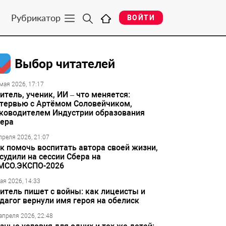
Рубрикатор
ВОЙТИ
Выбор читателей
мая 2026, 17:17
итель, ученик, ИИ – что меняется:
тервью с Артёмом Соловейчиком,
ководителем Индустрии образования
ера
преля 2026, 21:07
к помочь воспитать автора своей жизни,
судили на сессии Сбера на
МСО.ЭКСПО-2026
ая 2026, 14:33
итель пишет с войны: как лицеисты и
дагог вернули имя героя на обелиск
апреля 2026, 22:48