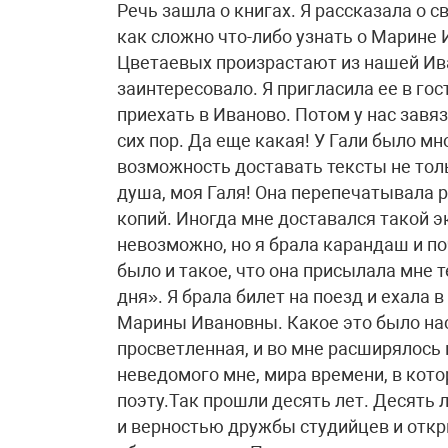
Речь зашла о книгах. Я рассказала о с
как сложно что-либо узнать о Марине 
Цветаевых произрастают из нашей Ива
заинтересовало. Я пригласила ее в гос
приехать в Иваново. Потом у нас завя
сих пор. Да еще какая! У Гали было м
возможность доставать тексты не толь
душа, моя Галя! Она перепечатывала 
копий. Иногда мне доставался такой эк
невозможно, но я брала карандаш и по
было и такое, что она присылала мне 
дня». Я брала билет на поезд и ехала в
Марины Ивановны. Какое это было нас
просветленная, и во мне расширялось 
неведомого мне, мира времени, в кот
поэту.Так прошли десять лет. Десять
и верностью дружбы студийцев и откр