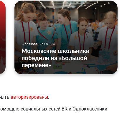
Образование UG.RU
Московские школьники
победили на «Большой
перемене»
 быть
авторизированы
.
 помощью социальных сетей ВК и Одноклассники