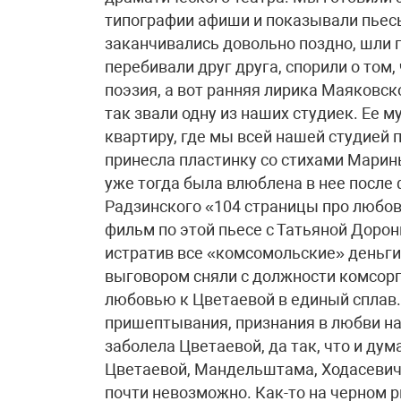
типографии афиши и показывали пьесы
заканчивались довольно поздно, шли гу
перебивали друг друга, спорили о том
поэзия, а вот ранняя лирика Маяковск
так звали одну из наших студиек. Ее 
квартиру, где мы всей нашей студией 
принесла пластинку со стихами Марины
уже тогда была влюблена в нее после
Радзинского «104 страницы про любов
фильм по этой пьесе с Татьяной Дорони
истратив все «комсомольские» деньги,
выговором сняли с должности комсорг
любовью к Цветаевой в единый сплав. 
пришептывания, признания в любви на 
заболела Цветаевой, да так, что и дума
Цветаевой, Мандельштама, Ходасевича
почти невозможно. Как-то на черном р