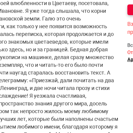
воей влюбленности в Цветаеву, посетовала,
Ивановне. Я уже тогда слышала, что корни
новской земли. Галю это очень
Вз
ти, как только у нее появится возможность
п
залась переписка, которая продолжается и до
ного знакомых цветаеведов, которые имели
Вс
ко здесь, но и за границей. Бедная добрая
От
рукописи на машинке, делая сразу множество
Ар
земпляр, что и читать-то его было почти
чти наугад старалась восстановить текст. А
телеграмму: «Приезжай, дали почитать на два
 Ленинград, и две ночи читала прозу и стихи
лаждение! Я уезжала счастливая,
пространство знания другого мира, досель
ором так непросто жилось моему любимому
 лучших лет, которые были наполнены счастьем
ытием любимого имени, благодаря которому я