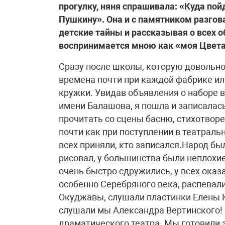
прогулку, няня спрашивала: «Куда пой
Пушкину». Она и с памятником разгов
детские тайны и рассказывая о всех о
воспринимается мною как «моя Цвета
Сразу после школы, которую довольно 
времена почти при каждой фабрике ил
кружки. Увидав объявления о наборе 
имени Балашова, я пошла и записалась
прочитать со сцены басню, стихотворе
почти как при поступлении в театраль
всех приняли, кто записался.Народ бы
рисовал, у большинства были неплохие
очень быстро сдружились, у всех оказ
особенно Серебряного века, распевал
Окуджавы, слушали пластинки Елены К
слушали мы Александра Вертинского! 
драматического театра. Мы готовили 