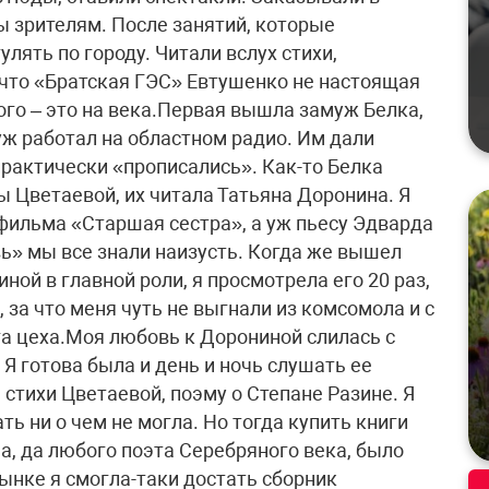
 зрителям. После занятий, которые
лять по городу. Читали вслух стихи,
, что «Братская ГЭС» Евтушенко не настоящая
ого – это на века.Первая вышла замуж Белка,
муж работал на областном радио. Им дали
практически «прописались». Как-то Белка
 Цветаевой, их читала Татьяна Доронина. Я
 фильма «Старшая сестра», а уж пьесу Эдварда
ь» мы все знали наизусть. Когда же вышел
ной в главной роли, я просмотрела его 20 раз,
 за что меня чуть не выгнали из комсомола и с
а цеха.Моя любовь к Дорониной слилась с
Я готова была и день и ночь слушать ее
стихи Цветаевой, поэму о Степане Разине. Я
ть ни о чем не могла. Но тогда купить книги
, да любого поэта Серебряного века, было
ынке я смогла-таки достать сборник