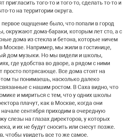
т пригласить того-то и того-то, сделать то-то и
что-то на территории округа.
, первое ощущение было, что попали в город
ны, окружают дома-бараки, которым лет сто, а с
ные дома из стекла и бетона, которые ничем
в Москве. Например, мы жили в гостинице,
й дом музыки. Но мы видели и школы,
ях, где удобства во дворе, а рядом с ними
 просто потрясающе. Все дома стоят на
 этом ты понимаешь, насколько далеко
связанные с нашим ростом. В Саха видно, что
омике и мириться с тем, что у одних школы
ректора плачут, как в Москве, когда они
в начале сентября приходим в очередную
жу слезы на глазах директоров, у которых
ка, и их не будут сносить или снесут позже.
, чтобы увидеть все то же самое.