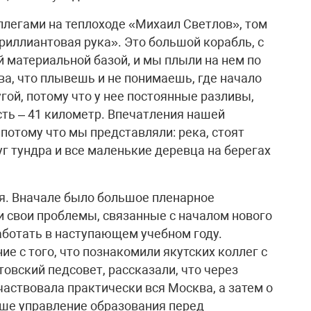
ллегами на теплоходе «Михаил Светлов», том
риллиантовая рука». Это большой корабль, с
 материальной базой, и мы плыли на нем по
ва, что плывешь и не понимаешь, где начало
ругой, потому что у нее постоянные разливы,
сть – 41 километр. Впечатления нашей
потому что мы представляли: река, стоят
уг тундра и все маленькие деревца на берегах
я. Вначале было большое пленарное
и свои проблемы, связанные с началом нового
работать в наступающем учебном году.
е с того, что познакомили якутских коллег с
товский педсовет, рассказали, что через
аствовала практически вся Москва, а затем о
аше управление образования перед