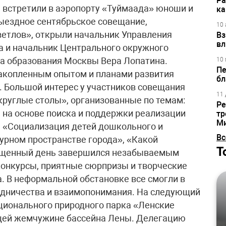
Ра
встретили в аэропорту «Туймаада» юноши и
ка
ыездное сентябрьское совещание,
10 
ветлов», открыли начальник Управления
Вз
вл
а и начальник Центрального окружного
а образования Москвы Вера Лопатина.
10 
Пе
акопленным опытом и планами развития
бл
. Большой интерес у участников совещания
11 
руглые столы», организованные по темам:
Ре
на основе поиска и поддержки реализации
тр
М
, «Социализация детей дошкольного и
Вс
урном пространстве города», «Какой
Т
ыщенный день завершился незабываемым
конкурсы, приятные сюрпризы и творческие
. В неформальной обстановке все смогли в
удничества и взаимопонимания. На следующий
ационального природного парка «Ленские
ящей жемчужине бассейна Лены. Делегацию