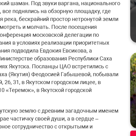
ский шаман. Под звуки варгана, национального
 все поднялись на обзорную площадку, где
 река, бескрайний простор нетронутой земли
смотреть и молчать. После посещения
конференция московской делегации по
ания в условиях реализации приоритетных
ния подводила Евдокия Евсикова, а
инистерстве образования Республики Саха
иях Якутска. Посланцы ЦАО встретились с
аха (Якутия) Феодосией Габышевой, побывали
26, 31, в Якутском городском лицее, в
0 «Теремок», в Якутской городской
кутскую землю с древним загадочным именем
рае частичку своей души, а в сердце –
рное сотрудничество с открытыми и