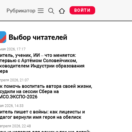
Рубрикатор
ВОЙТИ
Выбор читателей
мая 2026, 17:17
итель, ученик, ИИ – что меняется:
тервью с Артёмом Соловейчиком,
ководителем Индустрии образования
ера
преля 2026, 21:07
к помочь воспитать автора своей жизни,
судили на сессии Сбера на
МСО.ЭКСПО-2026
ая 2026, 14:33
итель пишет с войны: как лицеисты и
дагог вернули имя героя на обелиск
апреля 2026, 22:48