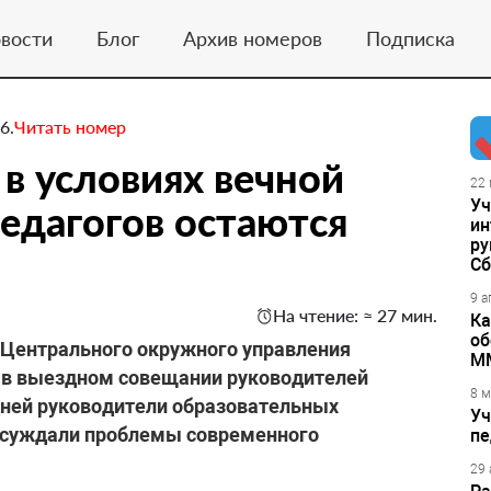
вости
Блог
Архив номеров
Подписка
6.
Читать номер
 в условиях вечной
22 
Уч
едагогов остаются
ин
ру
Сб
9 а
На чтение: ≈ 27 мин.
Ка
об
я Центрального окружного управления
М
 в выездном совещании руководителей
8 м
 дней руководители образовательных
Уч
бсуждали проблемы современного
пе
29 