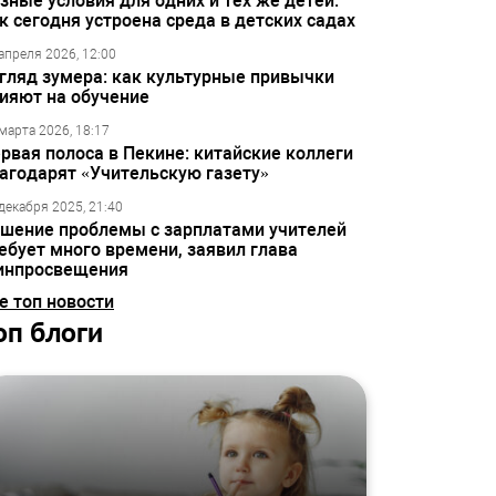
зные условия для одних и тех же детей:
к сегодня устроена среда в детских садах
апреля 2026, 12:00
гляд зумера: как культурные привычки
ияют на обучение
марта 2026, 18:17
рвая полоса в Пекине: китайские коллеги
агодарят «Учительскую газету»
декабря 2025, 21:40
шение проблемы с зарплатами учителей
ебует много времени, заявил глава
инпросвещения
е топ новости
оп блоги