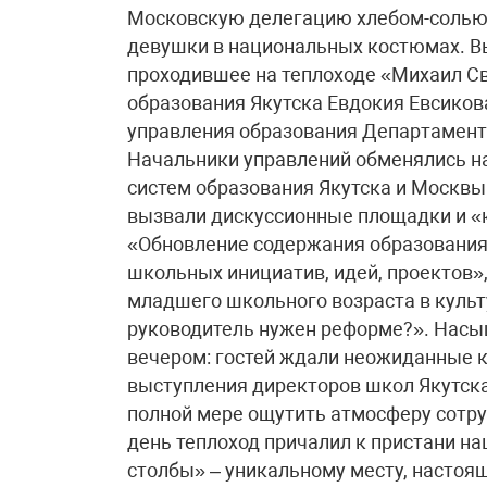
Московскую делегацию хлебом-солью 
девушки в национальных костюмах. В
проходившее на теплоходе «Михаил С
образования Якутска Евдокия Евсиков
управления образования Департамент
Начальники управлений обменялись н
систем образования Якутска и Москвы
вызвали дискуссионные площадки и «к
«Обновление содержания образования 
школьных инициатив, идей, проектов»
младшего школьного возраста в культ
руководитель нужен реформе?». Нас
вечером: гостей ждали неожиданные 
выступления директоров школ Якутска
полной мере ощутить атмосферу сотр
день теплоход причалил к пристани н
столбы» – уникальному месту, насто