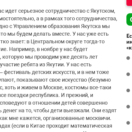
ас идет серьезное сотрудничество с Якутском,
мостоятельно, а в рамках того сотрудничества,
дно с Управлением образования Якутска мы
то мы будем делать вместе. У нас уже есть
Ес
етко знает: в Центральном округе тогда-то
ин
«
ие. Например, в ноябре у нас будет
, которую мы проводим уже десять лет
участие ребята из Якутии. У нас есть
 фестиваль детских искусств, и в нем тоже
упают, показывают свое искусство (безумно
ас, хоть и живем в Москве, костюмы все-таки
все поездки республика. И прежний, и
исповедуют в отношении детей совершенно
 денег на то, чтобы дети выезжали. Они ездят
 как мне кажется, организованные москвичи.
адах (если в Китае проходит математическая