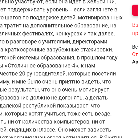
ельно участвуют, если она идет в Хельсинки,
яет поддерживать уровень – если заглянете в
ого шагов по поддержке детей, мотивированных
Вз
а тратит на дополнительное образование, на
п
зличных фестивалях, конкурсах и так далее.
то в разговоре с учителями, директорами
Вс
на краткосрочные зарубежные стажировки.
От
утской системы образования, в прошлом году
Ар
 «Столичное образование-4», к нам
честве 20 руководителей, которые посетили
му, и мне было очень приятно видеть, что
ые результаты, что оно очень мотивирует,
бразование должно не догонять, а делать
далекой республикой показывает, что
, которые хотят учиться, тоже есть везде.
ть ни от количества компьютеров, ни от
тей, сидящих в классе. Оно может зависеть
 от желания учащегося идти учиться. В Якутии