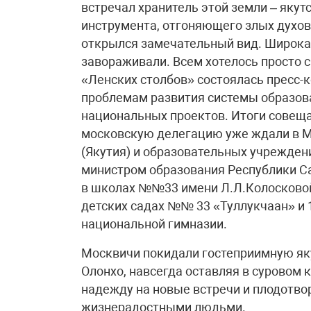
встречал хранитель этой земли – якут
инструмента, отгоняющего злых духов,
открылся замечательный вид. Широкая
завораживали. Всем хотелось просто 
«Ленских столбов» состоялась пресс-
проблемам развития системы образов
национальных проектов. Итоги совеща
московскую делегацию уже ждали в М
(Якутия) и образовательных учрежден
министром образования Республики С
в школах №№33 имени Л.Л.Колосковой, 
детских садах №№ 33 «Туллукчаан» и 1
национальной гимназии.
Москвичи покидали гостеприимную я
Олонхо, навсегда оставляя в суровом к
надежду на новые встречи и плодотво
жизнерадостными людьми.