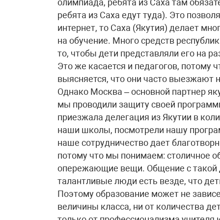
олимпиада, ребята из Саха там обязат
ребята из Саха едут туда). Это позвол
интернет, то Саха (Якутия) делает мн
на обучение. Много средств республик
то, чтобы дети представляли его на ра
Это же касается и педагогов, потому ч
выясняется, что они часто выезжают 
Однако Москва – основной партнер як
мы проводили защиту своей программы
приезжала делегация из Якутии в коли
наши школы, посмотрели нашу програм
наше сотрудничество дает благотворн
потому что мы понимаем: столичное о
опережающие вещи. Общение с такой 
талантливые люди есть везде, что дети
Поэтому образование может не зависе
величины класса, ни от количества де
только от профессионализма учителя и