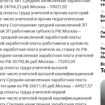
Ра
асчета: нет.Средняя начисленная заработная
ка
Ф 24764,23 руб.Москва – 59021,02
10 
 оплаты труда учителей и прочих категорий
Вз
 число учителей и прочих педагогических
вл
плату.Cоотношение средней начисленной ЗП
10 
ой ЗП работников субъекта РФ.Москва –
Пе
бл
 средней начисленной заработной платы
ой заработной платы работников в целом по
11 
Ре
 заработная плата учителя на ставку по РФ
тр
редняя начисленная заработная плата учителей
М
о РФ 30790,46 руб.Москва – 73203,09
Вс
нд оплаты труда учителей высшей
Т
ое число учителей высшей квалификационной
ату.Средняя начисленная заработная плата
егории по РФ 26611,45 руб.Москва – 64927,57
д оплаты труда учителей первой
ое число учителей первой квалификационной
ату.Средняя начисленная заработная плата