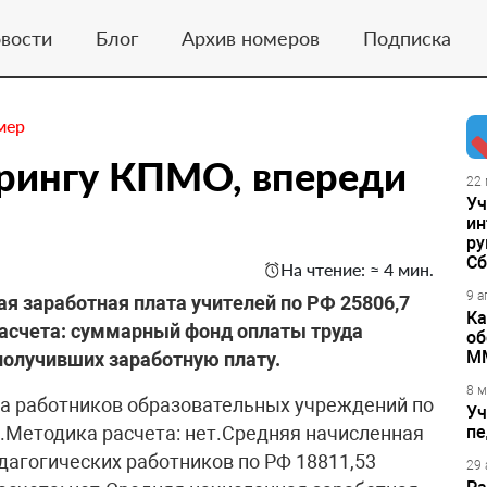
вости
Блог
Архив номеров
Подписка
мер
орингу КПМО, впереди
22 
Уч
ин
ру
Сб
На чтение: ≈ 4 мин.
9 а
ая заработная плата учителей по РФ 25806,7
Ка
расчета: суммарный фонд оплаты труда
об
М
получивших заработную плату.
8 м
та работников образовательных учреждений по
Уч
б.Методика расчета: нет.Средняя начисленная
пе
дагогических работников по РФ 18811,53
29 