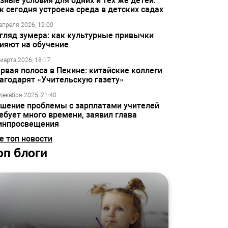
зные условия для одних и тех же детей:
к сегодня устроена среда в детских садах
апреля 2026, 12:00
гляд зумера: как культурные привычки
ияют на обучение
марта 2026, 18:17
рвая полоса в Пекине: китайские коллеги
агодарят «Учительскую газету»
декабря 2025, 21:40
шение проблемы с зарплатами учителей
ебует много времени, заявил глава
инпросвещения
е топ новости
оп блоги