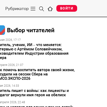
Рубрикатор
ВОЙТИ
Выбор читателей
мая 2026, 17:17
итель, ученик, ИИ – что меняется:
тервью с Артёмом Соловейчиком,
ководителем Индустрии образования
ера
преля 2026, 21:07
к помочь воспитать автора своей жизни,
судили на сессии Сбера на
МСО.ЭКСПО-2026
ая 2026, 14:33
итель пишет с войны: как лицеисты и
дагог вернули имя героя на обелиск
апреля 2026, 22:48