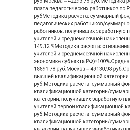
руб.Москва – 42293,76 руб.Методика р
плата педагогических работников по Р
рубМетодика расчета: суммарный фонд
педагогических работников/суммарное
работников, получивших заработную 
учителей и среднемесячной начисленн
149,12 %Методика расчета: отношение
учителей и среднемесячной начисленн
экономике субъекта РФ)*100%.Средняя
18891,78 руб.Москва – 49130,98 руб.С
высшей квалификационной категории п
руб.Методика расчета: суммарный фо
квалификационной категории/суммарн
категории, получивших заработную пл
учителей первой квалификационной кат
руб.Методика расчета: суммарный фон
квалификационной категории/суммарн
категории, получивших заработную пл