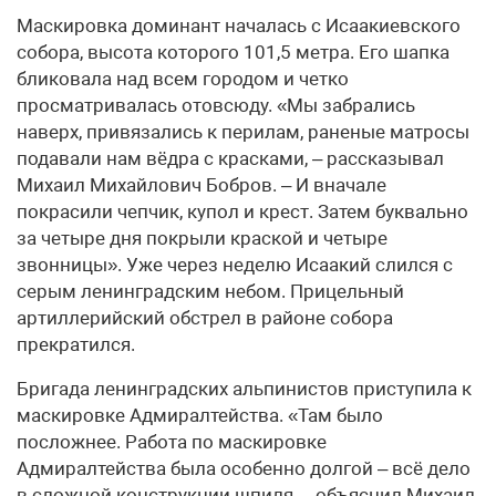
Маскировка доминант началась с Исаакиевского
собора, высота которого 101,5 метра. Его шапка
бликовала над всем городом и четко
просматривалась отовсюду. «Мы забрались
наверх, привязались к перилам, раненые матросы
подавали нам вёдра с красками, – рассказывал
Михаил Михайлович Бобров. – И вначале
покрасили чепчик, купол и крест. Затем буквально
за четыре дня покрыли краской и четыре
звонницы». Уже через неделю Исаакий слился с
серым ленинградским небом. Прицельный
артиллерийский обстрел в районе собора
прекратился.
Бригада ленинградских альпинистов приступила к
маскировке Адмиралтейства. «Там было
посложнее. Работа по маскировке
Адмиралтейства была особенно долгой – всё дело
в сложной конструкции шпиля, – объяснил Михаил