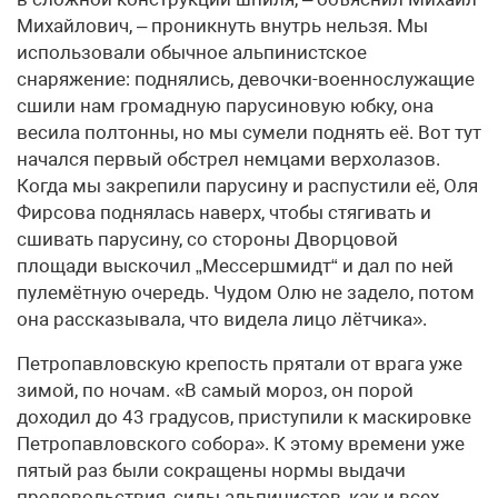
Михайлович, – проникнуть внутрь нельзя. Мы
использовали обычное альпинистское
снаряжение: поднялись, девочки-военнослужащие
сшили нам громадную парусиновую юбку, она
весила полтонны, но мы сумели поднять её. Вот тут
начался первый обстрел немцами верхолазов.
Когда мы закрепили парусину и распустили её, Оля
Фирсова поднялась наверх, чтобы стягивать и
сшивать парусину, со стороны Дворцовой
площади выскочил „Мессершмидт“ и дал по ней
пулемётную очередь. Чудом Олю не задело, потом
она рассказывала, что видела лицо лётчика».
Петропавловскую крепость прятали от врага уже
зимой, по ночам. «В самый мороз, он порой
доходил до 43 градусов, приступили к маскировке
Петропавловского собора». К этому времени уже
пятый раз были сокращены нормы выдачи
продовольствия, силы альпинистов, как и всех