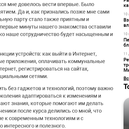
Ра
ся мне довелось вести впервые. Было
ка
ятием. Да и, как признались позже мне сами
10 
льную парту стало также приятным и
Вз
вл
первые минуты нашего знакомства оставили
лько наше сотрудничество будет насыщенным и
10 
Пе
бл
кции устройств: как выйти в Интернет,
11 
Ре
ные приложения, оплачивать коммунальные
тр
тернет, регистрироваться на сайтах,
М
оциальными сетями.
Вс
Т
ь без гаджетов и технологий, поэтому важно
околения адаптироваться к изменениям и
учают знания, которые помогают им делать
ченики после курса делились со мной, что
е к современным технологиям и с
 интересного и полезного.