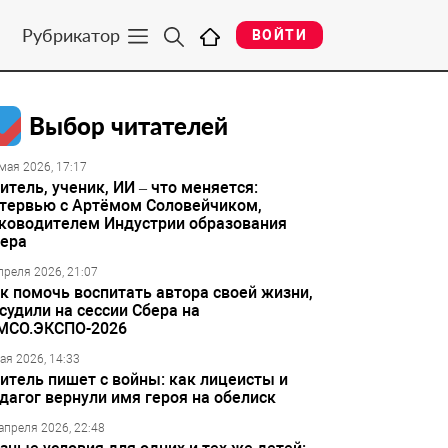
Рубрикатор
ВОЙТИ
Выбор читателей
мая 2026, 17:17
итель, ученик, ИИ – что меняется:
тервью с Артёмом Соловейчиком,
ководителем Индустрии образования
ера
преля 2026, 21:07
к помочь воспитать автора своей жизни,
судили на сессии Сбера на
МСО.ЭКСПО-2026
ая 2026, 14:33
итель пишет с войны: как лицеисты и
дагог вернули имя героя на обелиск
апреля 2026, 22:48