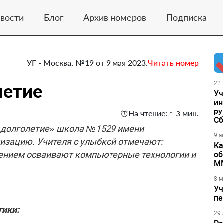
вости
Блог
Архив номеров
Подписка
УГ - Москва, №19 от 9 мая 2023.
Читать номер
летие
22 
Уч
ин
ру
На чтение: ≈ 3 мин.
Сб
е долголетие» школа №1529 имени
9 а
лизацию. Учителя с улыбкой отмечают:
Ка
чением осваивают компьютерные технологии и
об
М
8 м
Уч
пе
тики:
29 