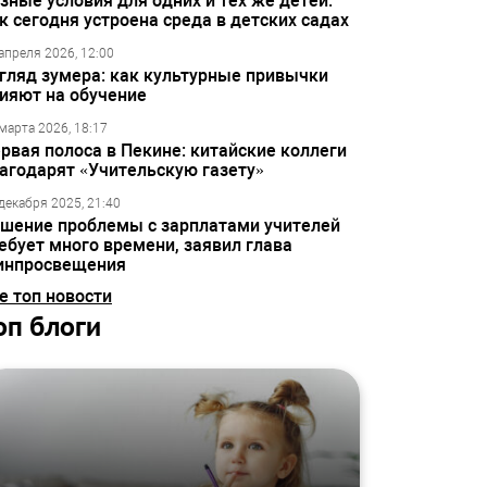
зные условия для одних и тех же детей:
к сегодня устроена среда в детских садах
апреля 2026, 12:00
гляд зумера: как культурные привычки
ияют на обучение
марта 2026, 18:17
рвая полоса в Пекине: китайские коллеги
агодарят «Учительскую газету»
декабря 2025, 21:40
шение проблемы с зарплатами учителей
ебует много времени, заявил глава
инпросвещения
е топ новости
оп блоги