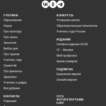
РУБРИКИ
КОНКУРСЫ
Образование
Успешная школа
Наука
Образовательные технологии
Про культуру
Учитель года России
Про закон
ИЗДАНИЯ
Экология
Сетевое издание UG.RU
Выбор дня
УГ – Москва
Про туризм
Мой профсоюз
Учитель года
Архив номеров
Грамотей
ПОДПИСКА
Про финансы
Бумажная версия
Здоровье
Онлайн-версия
Учитель и цифра
Все рубрики
КОНТАКТЫ
ICCS
ФОТОРЕПОРТАЖИ
Редакция
БЛОГ