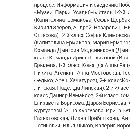
процесс. Информация к сведениюПоб
«Музеи. Парки. Усадьбы» стали:1-2-й
(Капитолина Ермакова, Софья Щербак
Кирилл Зверев, Андрей Назаревич, Н
Оттясова), 2-й класс Софья Климовск
(Капитолина Ермакова, Мария Ермакова
Команда Дмитрия Меденникова (Дмитр
класс Команда Ирины Голиковой (Ирина
Брылёва, 1-й класс Команда Анны Раче
Никита Агейкин, Анна Мостовская, Ге
Федько, Арен Хачатуров), 2-й классК
Липская, Надежда Липская), 2-й класс 
класс Данияр Измайлов, 2-й класс Ко
Елизавета Борисова, Дарья Борисова, 
Кургузовой (Анна Кургузова, Ирина Бу
Разнатовская, Диана Прибыткова, Ант
Логинович, Илья Лыков, Валерия Воро