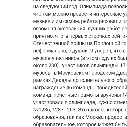
на следующий год. Олимпиада позволил
что там можно провести интересные ур
музеев и им самим, ребята рисовали 
огромная экспозиция лучших работ реб
приятно, что в первых строчках рейти
Отечественной войны на Поклонной го
неформально, с душой. Я уверен, что 
музеев-участников (в этом году их был
около 200), участников олимпиады.17
музеев, в Московском городском Двор
рамках Декады дополнительного обра
награждение 46 команд – победителе
команд, почетные грамоты вручены 1
участвовали в олимпиаде, нужно отм
№1286, 1287, 263. Это школы, которы
образования, так как Москва предост
образовательное, которое может быт