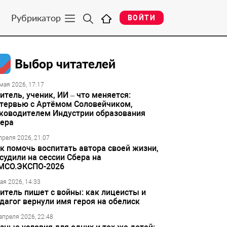
Рубрикатор
ВОЙТИ
Выбор читателей
мая 2026, 17:17
итель, ученик, ИИ – что меняется:
тервью с Артёмом Соловейчиком,
ководителем Индустрии образования
ера
преля 2026, 21:07
к помочь воспитать автора своей жизни,
судили на сессии Сбера на
МСО.ЭКСПО-2026
ая 2026, 14:33
итель пишет с войны: как лицеисты и
дагог вернули имя героя на обелиск
апреля 2026, 22:48