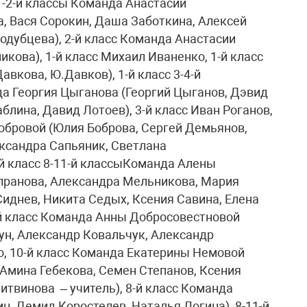
1-2-й классы Команда Анастасии
, Вася Сорокин, Даша Заботкина, Алексей
одубцева), 2-й класс Команда Анастасии
кова), 1-й класс Михаил Иваненко, 1-й класс
кова, Ю.Давков), 1-й класс 3-4-й
да Георгия Цыганова (Георгий Цыганов, Дэвид
блина, Давид Лотоев), 3-й класс Иван Роганов,
Бобровой (Юлия Боброва, Сергей Демьянов,
ксандра Сапьяник, Светлана
-й класс 8-11-й классыКоманда Алены
пранова, Александра Мельникова, Мария
Сиднев, Никита Седых, Ксения Савина, Елена
-й класс Команда Анны Добросовестновой
ун, Александр Ковальчук, Александр
о, 10-й класс Команда Екатерины Немовой
 Амина Гебекова, Семен Степанов, Ксения
итвинова – учитель), 8-й класс Команда
, Демид Коростелев, Наталья Логина), 8-11-й