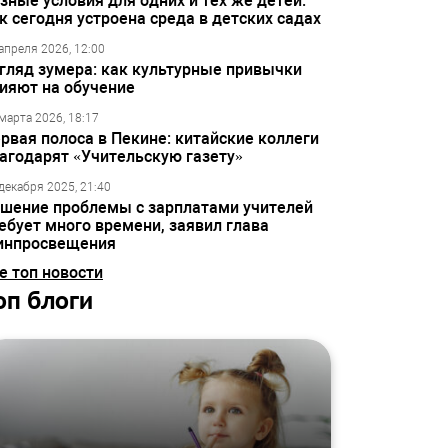
зные условия для одних и тех же детей:
к сегодня устроена среда в детских садах
апреля 2026, 12:00
гляд зумера: как культурные привычки
ияют на обучение
марта 2026, 18:17
рвая полоса в Пекине: китайские коллеги
агодарят «Учительскую газету»
декабря 2025, 21:40
шение проблемы с зарплатами учителей
ебует много времени, заявил глава
инпросвещения
е топ новости
оп блоги