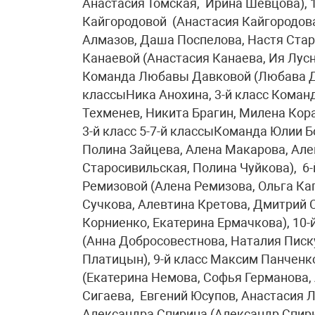
Анастасия Томская, Ирина Шевцова), 
Кайгородовой (Анастасия Кайгородова
Алмазов, Даша Поспелова, Настя Стар
Канаевой (Анастасия Канаева, Ия Лусни
Команда Любавы Давковой (Любава Дав
классыНика Анохина, 3-й класс Коман
Техменев, Никита Брагин, Милена Кора
3-й класс 5-7-й классыКоманда Юлии 
Полина Зайцева, Алена Макарова, Але
Старосивильская, Полина Чуйкова), 6
Ремизовой (Алена Ремизова, Ольга Ка
Сучкова, Алевтина Кретова, Дмитрий 
Корниенко, Екатерина Ермачкова), 10
(Анна Добросовестнова, Наталия Писк
Платицын), 9-й класс Максим Панченк
(Екатерина Немова, Софья Германова,
Сигаева, Евгений Юсупов, Анастасия Л
Александра Спирина (Александр Спирин