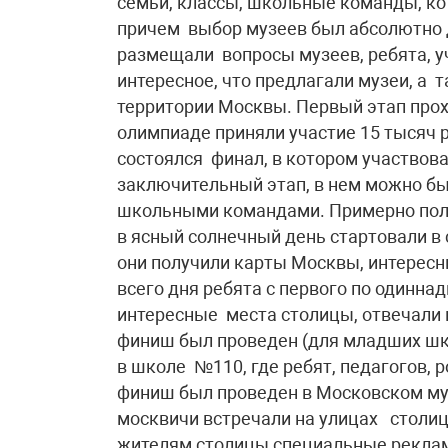
семьи, классы, школьные команды, ко
причем выбор музеев был абсолютно
размещали вопросы музеев, ребята, у
интересное, что предлагали музеи, а 
территории Москвы. Первый этап прохо
олимпиаде приняли участие 15 тысяч р
состоялся финал, в котором участвов
заключительный этап, в нем можно бы
школьными командами. Примерно полт
в ясный солнечный день стартовали в 
они получили карты Москвы, интерес
всего дня ребята с первого по одинна
интересные места столицы, отвечали
финиш был проведен (для младших ш
в школе №110, где ребят, педагогов, 
финиш был проведен в Московском муз
москвичи встречали на улицах столиц
жителям столицы специальные реклам