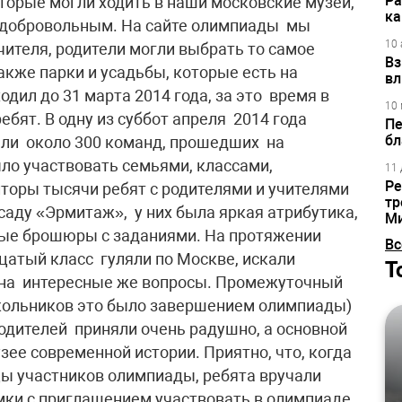
Ра
торые могли ходить в наши московские музеи,
ка
 добровольным. На сайте олимпиады мы
10 
чителя, родители могли выбрать то самое
Вз
также парки и усадьбы, которые есть на
вл
дил до 31 марта 2014 года, за это время в
10 
ебят. В одну из суббот апреля 2014 года
Пе
бл
али около 300 команд, прошедших на
ло участвовать семьями, классами,
11 
Ре
оры тысячи ребят с родителями и учителями
тр
саду «Эрмитаж», у них была яркая атрибутика,
М
ные брошюры с заданиями. На протяжении
Вс
дцатый класс гуляли по Москве, искали
Т
 на интересные же вопросы. Промежуточный
кольников это было завершением олимпиады)
родителей приняли очень радушно, а основной
ее современной истории. Приятно, что, когда
ы участников олимпиады, ребята вручали
ки с приглашением участвовать в олимпиаде