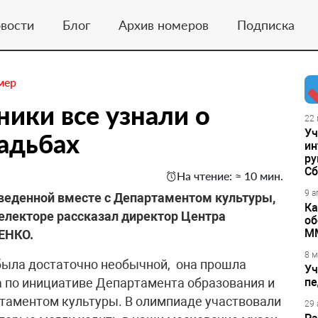
вости
Блог
Архив номеров
Подписка
мер
ики все узнали о
22 
Уч
садьбах
ин
ру
Сб
На чтение: ≈ 10 мин.
9 а
оведенной вместе с Департаментом культуры,
Ка
електоре рассказал директор Центра
об
М
ЕНКО.
8 м
была достаточно необычной, она прошла
Уч
да по инициативе Департамента образования и
пе
таментом культуры. В олимпиаде участвовали
29 