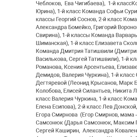
Чеблоков, Ева Чигибаева), 1-й класс
Юрина), 1-й класс Команда Софьи Сури
классы Георгий Соснов, 2-й класс Ком
Александра Бомейко, Григорий Вороно
Свирина), 1-й классы Команда Варва
Шиманская), 1-й класс Елизавета Сколк
Команда Дмитрия Татишвили (Дмитрий
Василькова, Сергей Татишвили), 1-й 
Романова, Ксения Арсентьева, Елизав
Демидов, Валерия Чуркина), 1-й класс
Дегтяревой (Леонид Крысанов, Марк Б
Колобова, Елисей Силантьев, Никита Л
класс Валерия Чуркина, 1-й класс Ко
Елена Есипова), 2-й класс Лев Донской
Егора Смирнова (Егор Смирнов, мама 
Самсонюк (Дарья Самсонюк, Максим Г
Сергей Каширин, Александра Ковален