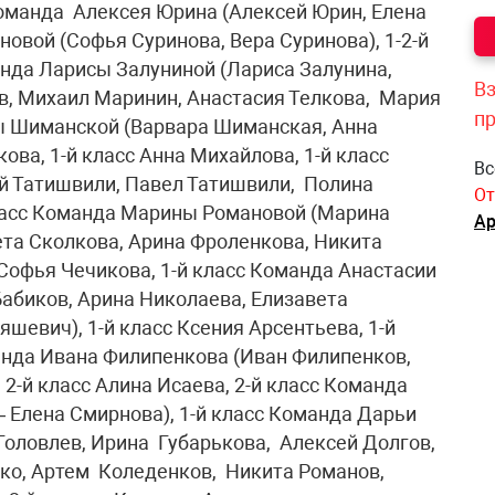
Команда Алексея Юрина (Алексей Юрин, Елена
новой (Софья Суринова, Вера Суринова), 1-2-й
анда Ларисы Залуниной (Лариса Залунина,
Вз
в, Михаил Маринин, Анастасия Телкова, Мария
п
ры Шиманской (Варвара Шиманская, Анна
ова, 1-й класс Анна Михайлова, 1-й класс
Вс
 Татишвили, Павел Татишвили, Полина
От
класс Команда Марины Романовой (Марина
Ар
ета Сколкова, Арина Фроленкова, Никита
 Софья Чечикова, 1-й класс Команда Анастасии
абиков, Арина Николаева, Елизавета
яшевич), 1-й класс Ксения Арсентьева, 1-й
манда Ивана Филипенкова (Иван Филипенков,
, 2-й класс Алина Исаева, 2-й класс Команда
– Елена Смирнова), 1-й класс Команда Дарьи
оловлев, Ирина Губарькова, Алексей Долгов,
ко, Артем Коледенков, Никита Романов,