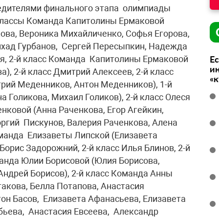
едителями финального этапа олимпиады
 классы Команда Капитолины Ермаковой
ова, Вероника Михайличенко, Софья Егорова,
ихад Гурбанов, Сергей Пересыпкин, Надежда
ая, 2-й класс Команда Капитолины Ермаковой
Ес
ин
), 2-й класс Дмитрий Алексеев, 2-й класс
«
ий Меденников, Антон Меденников), 1-й
 Голикова, Михаил Голиков), 2-й класс Олеся
нковой (Анна Раченкова, Егор Агейкин,
оргий Пискунов, Валерия Раченкова, Алена
оманда Елизаветы Липской (Елизавета
Борис Задорожний, 2-й класс Илья Блинов, 2-й
манда Юлии Борисовой (Юлия Борисова,
Андрей Борисов), 2-й класс Команда Анны
такова, Белла Потапова, Анастасия
он Басов, Елизавета Афанасьева, Елизавета
бьева, Анастасия Евсеева, Александр