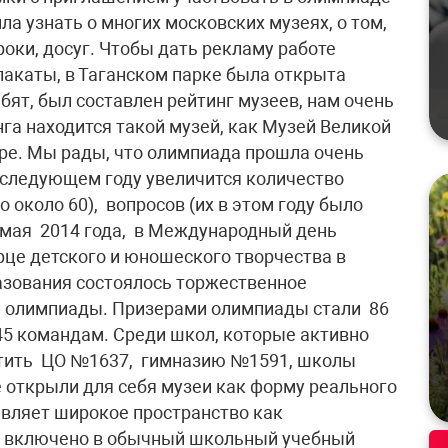
а узнать о многих московских музеях, о том,
оки, досуг. Чтобы дать рекламу работе
плакаты, в Таганском парке была открыта
ят, был составлен рейтинг музеев, нам очень
нга находится такой музей, как Музей Великой
ре. Мы рады, что олимпиада прошла очень
в следующем году увеличится количество
о около 60), вопросов (их в этом году было
 мая 2014 года, в Международный день
це детского и юношеского творчества в
зования состоялось торжественное
й олимпиады. Призерами олимпиады стали 86
45 командам. Среди школ, которые активно
етить ЦО №1637, гимназию №1591, школы
е открыли для себя музеи как форму реального
авляет широкое пространство как
ь включено в обычный школьный учебный