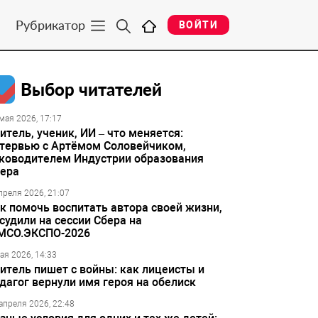
Рубрикатор
ВОЙТИ
Выбор читателей
мая 2026, 17:17
итель, ученик, ИИ – что меняется:
тервью с Артёмом Соловейчиком,
ководителем Индустрии образования
ера
преля 2026, 21:07
к помочь воспитать автора своей жизни,
судили на сессии Сбера на
МСО.ЭКСПО-2026
ая 2026, 14:33
итель пишет с войны: как лицеисты и
дагог вернули имя героя на обелиск
апреля 2026, 22:48