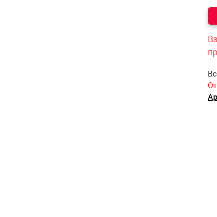
Вз
п
Вс
От
Ар