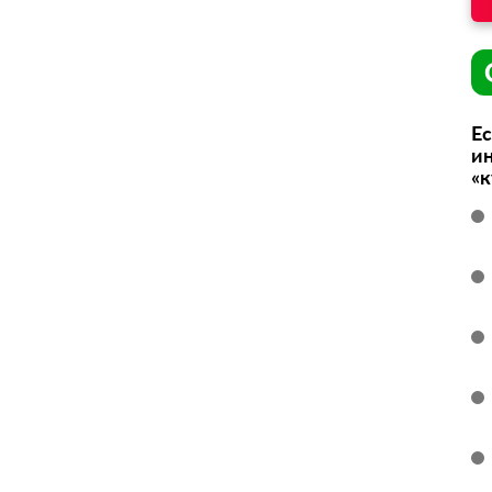
Ес
ин
«