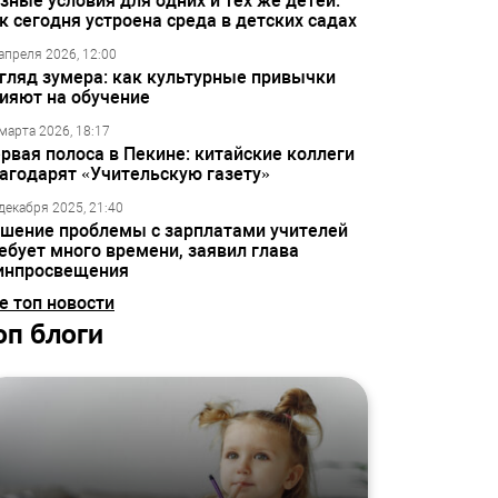
зные условия для одних и тех же детей:
к сегодня устроена среда в детских садах
апреля 2026, 12:00
гляд зумера: как культурные привычки
ияют на обучение
марта 2026, 18:17
рвая полоса в Пекине: китайские коллеги
агодарят «Учительскую газету»
декабря 2025, 21:40
шение проблемы с зарплатами учителей
ебует много времени, заявил глава
инпросвещения
е топ новости
оп блоги