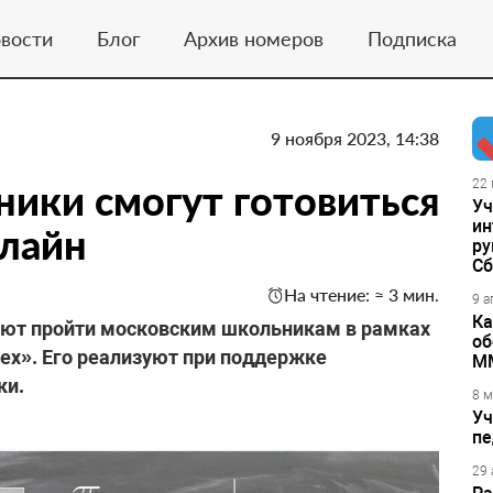
вости
Блог
Архив номеров
Подписка
9 ноября 2023, 14:38
ики смогут готовиться
22 
Уч
ин
нлайн
ру
Сб
На чтение: ≈ 3 мин.
9 а
Ка
ают пройти московским школьникам в рамках
об
ех».
Его реализуют при поддержке
М
ки.
8 м
Уч
пе
29 