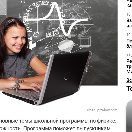
Ра
ка
10 
Вз
вл
10 
Пе
бл
11 
Ре
тр
М
Вс
Т
Фото: pixabay.com
сновные темы школьной программы по физике,
сложности. Программа поможет выпускникам