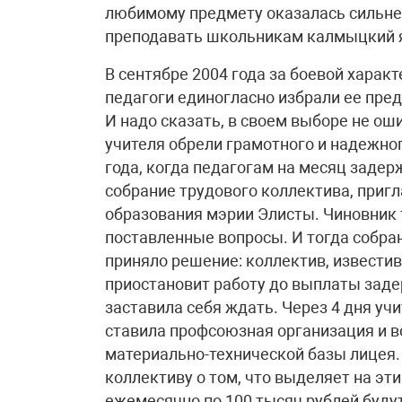
любимому предмету оказалась сильнее,
преподавать школьникам калмыцкий я
В сентябре 2004 года за боевой харак
педагоги единогласно избрали ее пре
И надо сказать, в своем выборе не ош
учителя обрели грамотного и надежног
года, когда педагогам на месяц заде
собрание трудового коллектива, приг
образования мэрии Элисты. Чиновник т
поставленные вопросы. И тогда собр
приняло решение: коллектив, извести
приостановит работу до выплаты зад
заставила себя ждать. Через 4 дня учи
ставила профсоюзная организация и в
материально-технической базы лицея.
коллективу о том, что выделяет на эт
ежемесячно по 100 тысяч рублей будут