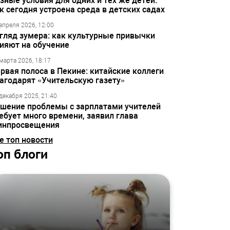
зные условия для одних и тех же детей:
к сегодня устроена среда в детских садах
апреля 2026, 12:00
гляд зумера: как культурные привычки
ияют на обучение
марта 2026, 18:17
рвая полоса в Пекине: китайские коллеги
агодарят «Учительскую газету»
декабря 2025, 21:40
шение проблемы с зарплатами учителей
ебует много времени, заявил глава
инпросвещения
е топ новости
оп блоги