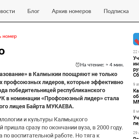
вости
Блог
Архив номеров
Подписка
ь номер
о
22 
Уч
ин
На чтение: ≈ 4 мин.
ру
разование» в Калмыкии поощряют не только
Сб
ых профсоюзных лидеров, которые эффективно
9 а
ода победительницей республиканского
Ка
об
 РК в номинации «Профсоюзный лидер» стала
М
кого лицея Байрта МУКАЕВА.
8 м
Уч
лологии и культуры Калмыцкого
пе
 пришла сразу по окончании вуза, в 2000 году.
29 
по воспитательной работе. Но тяга к