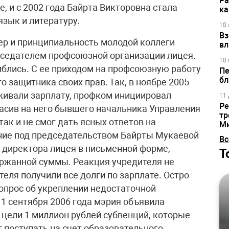
Ра
 и с 2002 года Байрта Викторовна стала
ка
зык и литературу.
10 
Вз
тер и принципиальность молодой коллеги
вл
дседателем профсоюзной организации лицея.
10 
иблись. С ее приходом на профсоюзную работу
Пе
бл
о защитника своих прав. Так, в ноябре 2005
рживали зарплату, профком инициировал
11 
Ре
ласив на него бывшего начальника Управления
тр
ак и не смог дать ясных ответов на
М
ание под председательством Байрты Мукаевой
Вс
в директора лицея в письменной форме,
Т
ержанной суммы. Реакция учредителя не
теля получили все долги по зарплате. Остро
опрос об укреплении недостаточной
 1 сентября 2006 года мэрия объявила
и цели 1 миллион рублей субвенций, которые
 поступать на счет образовательного