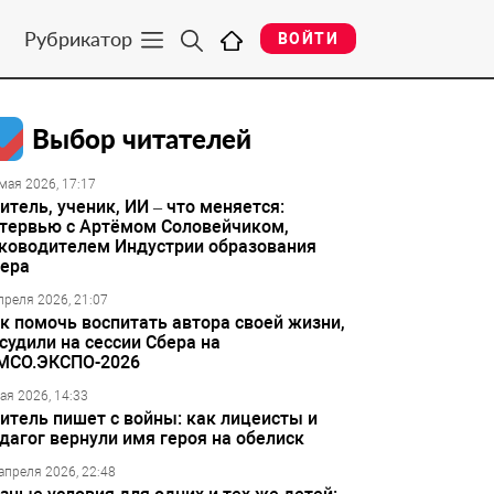
Рубрикатор
ВОЙТИ
Выбор читателей
мая 2026, 17:17
итель, ученик, ИИ – что меняется:
тервью с Артёмом Соловейчиком,
ководителем Индустрии образования
ера
преля 2026, 21:07
к помочь воспитать автора своей жизни,
судили на сессии Сбера на
МСО.ЭКСПО-2026
ая 2026, 14:33
итель пишет с войны: как лицеисты и
дагог вернули имя героя на обелиск
апреля 2026, 22:48