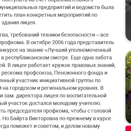
 муниципальных предприятий и ведомств была
етить план конкретных мероприятий по
 здания лицея.
ва, требований техники безопасности – все
профкома. В октябре 2006 года представитель
конкурсе на звание «Лучший уполномоченный
о в республиканском смотре. Еще одна забота
й. В лицее работает кружок правовых знаний,
 рескома профсоюза, Пенсионного фонда и
оянный участник инициативной группы по
на городском и региональном уровнях. В
и зам. директора лицея по воспитательной
ный участок достался молодому учителю.
ть председателя профкома, чтобы с головой
. Но Байрта Викторовна по-прежнему в курсе
егда поможет и советом, и делом новому