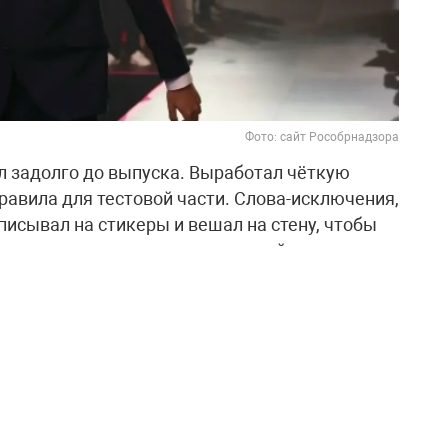
Фото: сайт Рособрнадзора
л задолго до выпуска. Выработал чёткую
правила для тестовой части. Слова-исключения,
исывал на стикеры и вешал на стену, чтобы
шал по пять вариантов тестовой части, а
ельно. Кроме того, каждую неделю писал по
быстро и чётко формулировать мысли.
ницу по русскому языку Наталью Семёнову,
адания и проверяла сочинения, а также
нову, которая помогла выбрать верное