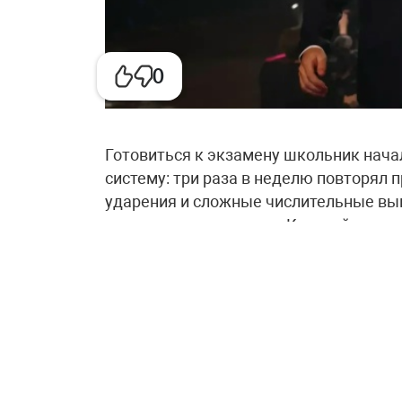
0
Готовиться к экзамену школьник нача
систему: три раза в неделю повторял 
ударения и сложные числительные вып
запоминать визуально. Каждый день ре
задания с ошибками прорабатывал отд
два-три сочинения, чтобы научиться 
Отдельно он благодарит свою учитель
которая подбирала для него сложные з
классного руководителя Елену Нагума
направление в подготовке.