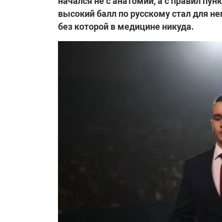
начался не с анатомии, а с правил пун
высокий балл по русскому стал для н
без которой в медицине никуда.