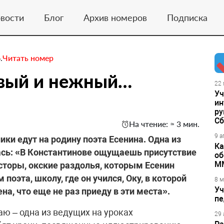
вости
Блог
Архив номеров
Подписка
.
Читать номер
ивый и нежный…
22 
Уч
ин
ру
Сб
На чтение: ≈ 3 мин.
9 а
ки едут на родину поэта Есенина. Одна из
Ка
ась: «В Константинове ощущаешь присутствие
об
М
сторы, окские раздолья, которым Есенин
поэта, школу, где он учился, Оку, в которой
8 м
Уч
на, что еще не раз приеду в эти места».
пе
аю – одна из ведущих на уроках
29 