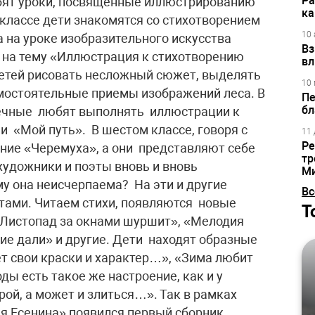
Ра
юбят уроки, посвященные иллюстрированию
ка
м классе дети знакомятся со стихотворением
10 
а на уроке изобразительного искусства
Вз
 на тему «Иллюстрация к стихотворению
вл
 детей рисовать несложный сюжет, выделять
10 
амостоятельные приемы изображений леса. В
Пе
бл
печные любят выполнять иллюстрации к
 «Мой путь». В шестом классе, говоря с
11 
Ре
ние «Черемуха», а они представляют себе
тр
художники и поэты вновь и вновь
М
у она неисчерпаема? На эти и другие
Вс
тами. Читаем стихи, появляются новые
Т
«Листопад за окнами шуршит», «Мелодия
ие дали» и другие. Дети находят образные
т свои краски и характер…», «Зима любит
ды есть такое же настроение, как и у
ой, а может и злиться…». Так в рамках
я Есенина» появился первый сборник