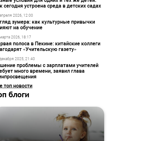
зные условия для одних и тех же детей:
к сегодня устроена среда в детских садах
апреля 2026, 12:00
гляд зумера: как культурные привычки
ияют на обучение
марта 2026, 18:17
рвая полоса в Пекине: китайские коллеги
агодарят «Учительскую газету»
декабря 2025, 21:40
шение проблемы с зарплатами учителей
ебует много времени, заявил глава
инпросвещения
е топ новости
оп блоги