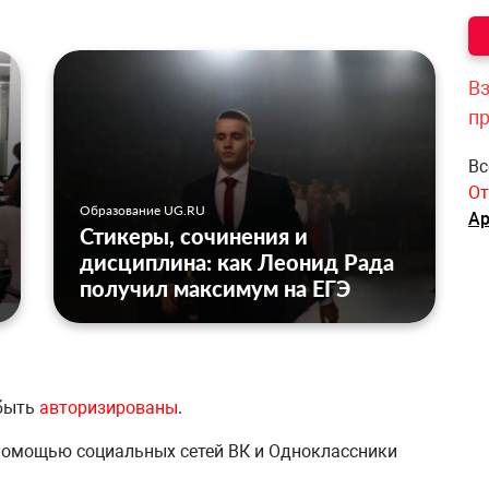
Вз
п
Вс
От
Образование UG.RU
Ар
Стикеры, сочинения и
дисциплина: как Леонид Рада
получил максимум на ЕГЭ
 быть
авторизированы
.
 помощью социальных сетей ВК и Одноклассники