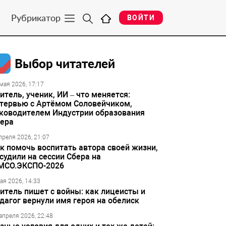
Рубрикатор
ВОЙТИ
Выбор читателей
мая 2026, 17:17
итель, ученик, ИИ – что меняется:
тервью с Артёмом Соловейчиком,
ководителем Индустрии образования
ера
преля 2026, 21:07
к помочь воспитать автора своей жизни,
судили на сессии Сбера на
МСО.ЭКСПО-2026
ая 2026, 14:33
итель пишет с войны: как лицеисты и
дагог вернули имя героя на обелиск
апреля 2026, 22:48