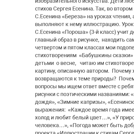
изобразительного искусства. Дети л
стихов Сергея Есенина. Так, во второ
С.Есенина «Береза» на уроках чтения, 
выполняют к нему иллюстрацию. Урок
С.Есенина «Пороша» (3-й класс) учит
главный образ в рисунке, находить с
четвертом и пятом классах мои подо
стихотворениям «Бабушкины сказки» и
детьми о весне, читаю им стихотворе
картину, описанную автором. Почему 
возвращаются к теме природы? Почем
вопросы мы ищем ответ вместе с ребя
рисунки с поэтическими названиями: 
дождя», «Зимние капризы», «Есенинск
выражения: «Каждое время года имее
холод и любит белый цвет…», «У приро
человека…», «Погода может быть добр
проекта «Иллюстрации к стихам Серге