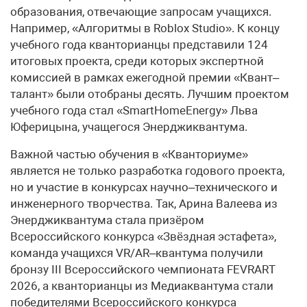
образования, отвечающие запросам учащихся.
Например, «Алгоритмы в Roblox Studio». К концу
учебного года кванторианцы представили 124
итоговых проекта, среди которых экспертной
комиссией в рамках ежегодной премии «Квант–
талант» были отобраны десять. Лучшим проектом
учебного года стал «SmartHomeEnergy» Льва
Юферицына, учащегося Энерджиквантума.
Важной частью обучения в «Кванториуме»
является не только разработка годового проекта,
но и участие в конкурсах научно–технического и
инженерного творчества. Так, Арина Валеева из
Энерджиквантума стала призёром
Всероссийского конкурса «Звёздная эстафета»,
команда учащихся VR/AR–квантума получили
бронзу III Всероссийского чемпионата FEVRART
2026, а кванторианцы из Медиаквантума стали
победителями Всероссийского конкурса