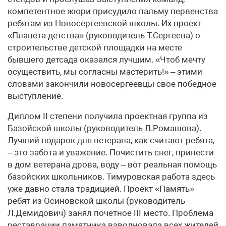
компетентное жюри присудило пальму первенства
ребятам из Новосергеевской школы. Их проект
«Планета детства» (руководитель Т.Сергеева) о
строительстве детской площадки на месте
бывшего детсада оказался лучшим. «Чтоб мечту
осуществить, мы согласны мастерить!» – этими
словами закончили новосергеевцы свое победное
выступление.
Диплом II степени получила проектная группа из
Базойской школы (руководитель Л.Ромашова).
Лучший подарок для ветерана, как считают ребята,
– это забота и уважение. Почистить снег, принести
в дом ветерана дрова, воду – вот реальная помощь
базойских школьников. Тимуровская работа здесь
уже давно стала традицией. Проект «Память»
ребят из Осиновской школы (руководитель
Л.Демидович) занял почетное III место. Проблема
реставрации памятника взволновала всех жителей