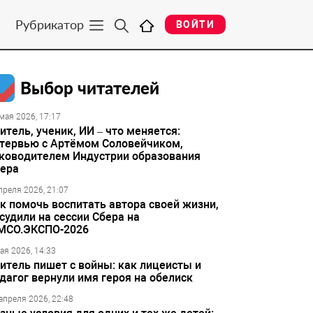
Рубрикатор
ВОЙТИ
Выбор читателей
мая 2026, 17:17
итель, ученик, ИИ – что меняется:
тервью с Артёмом Соловейчиком,
ководителем Индустрии образования
ера
преля 2026, 21:07
к помочь воспитать автора своей жизни,
судили на сессии Сбера на
МСО.ЭКСПО-2026
ая 2026, 14:33
итель пишет с войны: как лицеисты и
дагог вернули имя героя на обелиск
апреля 2026, 22:48