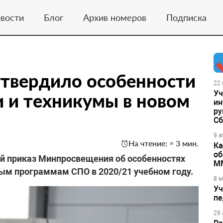
вости
Блог
Архив номеров
Подписка
твердило особенности
22 
Уч
 и техникумы в новом
ин
ру
Сб
9 а
На чтение: ≈ 3 мин.
Ка
об
й приказ Минпросвещения об особенностях
М
ным программам СПО в 2020/21 учебном году.
8 м
Уч
пе
29 