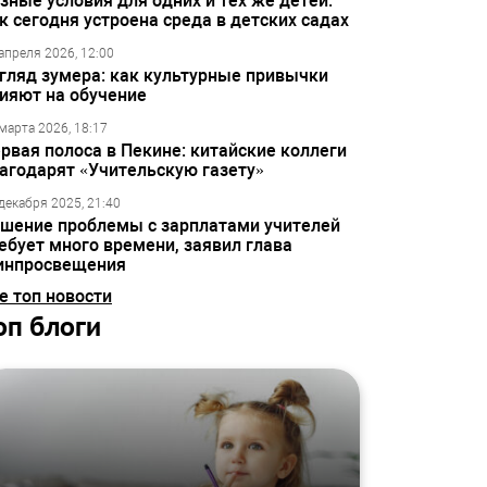
зные условия для одних и тех же детей:
к сегодня устроена среда в детских садах
апреля 2026, 12:00
гляд зумера: как культурные привычки
ияют на обучение
марта 2026, 18:17
рвая полоса в Пекине: китайские коллеги
агодарят «Учительскую газету»
декабря 2025, 21:40
шение проблемы с зарплатами учителей
ебует много времени, заявил глава
инпросвещения
е топ новости
оп блоги