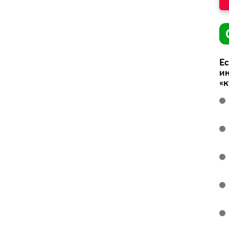
Ес
ин
«