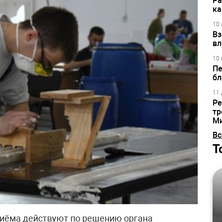
Ра
ка
10 
Вз
вл
10 
Пе
бл
11 
Ре
тр
М
Вс
Т
риёма действуют по решению органа