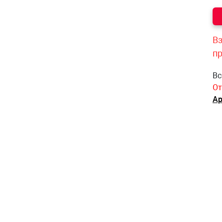
Вз
п
Вс
От
Ар