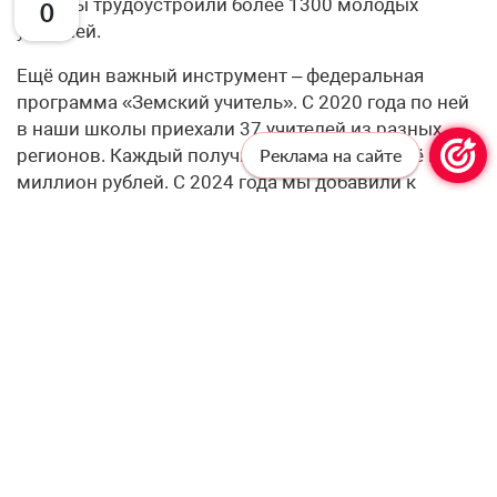
года мы трудоустроили более 1300 молодых
0
учителей.
Ещё один важный инструмент – федеральная
программа «Земский учитель». С 2020 года по ней
в наши школы приехали 37 учителей из разных
регионов. Каждый получил служебное жильё и 1
Реклама на сайте
миллион рублей. С 2024 года мы добавили к
федеральным квотам ещё 6 региональных мест
ежегодно. А по федеральным квотам нам
значительно увеличили планку: если в 2025 году
было 4 квоты, то на 2026-2027 годы – по 12, а на
2028-й – 15. В сумме с региональными это даёт 18
квот в 2026 году, 18 – в 2027-м и 21 – в 2028-м.
Кроме того, на муниципальном уровне молодым
педагогам предоставляют жильё – за три года его
получил 251 педагогический работник. В восьми
муниципалитетах из восемнадцати действует
компенсация за съём жилья.