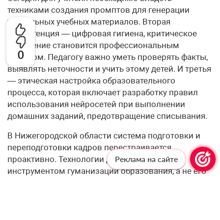
техниками создания промптов для генерации
уникальных учебных материалов. Вторая
компетенция — цифровая гигиена, критическое
мышление становится профессиональным
0
навыком. Педагогу важно уметь проверять факты,
выявлять неточности и учить этому детей. И третья
— этическая настройка образовательного
процесса, которая включает разработку правил
использования нейросетей при выполнении
домашних заданий, предотвращение списывания.
В Нижегородской области система подготовки и
переподготовки кадров перестраивается
проактивно. Технологии должны служить
Реклама на сайте
инструментом гуманизации образования, а не его
роботизации.
– Одна из этических дилемм внедрения ИИ —
баланс между автоматизацией рутинных задач и