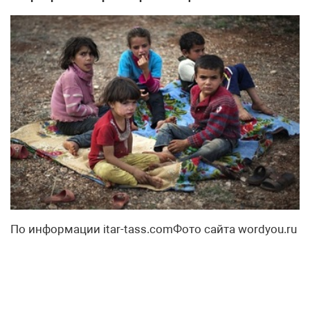
По информации itar-tass.comФото сайта wordyou.ru