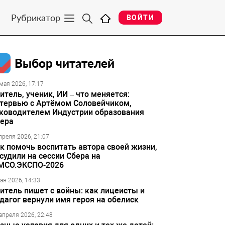
Рубрикатор
ВОЙТИ
Выбор читателей
мая 2026, 17:17
итель, ученик, ИИ – что меняется:
тервью с Артёмом Соловейчиком,
ководителем Индустрии образования
ера
преля 2026, 21:07
к помочь воспитать автора своей жизни,
судили на сессии Сбера на
МСО.ЭКСПО-2026
ая 2026, 14:33
итель пишет с войны: как лицеисты и
дагог вернули имя героя на обелиск
апреля 2026, 22:48