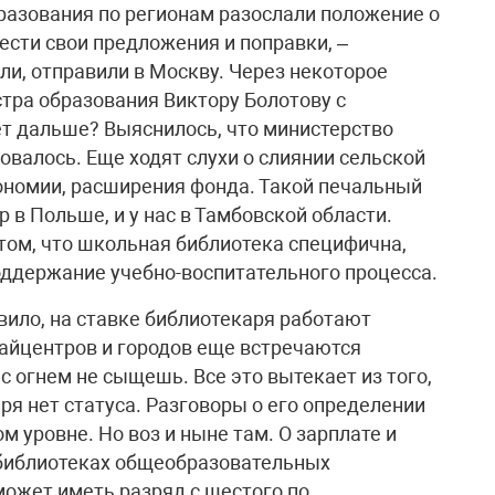
разования по регионам разослали положение о
ести свои предложения и поправки, –
ли, отправили в Москву. Через некоторое
тра образования Виктору Болотову с
ет дальше? Выяснилось, что министерство
валось. Еще ходят слухи о слиянии сельской
ономии, расширения фонда. Такой печальный
 в Польше, и у нас в Тамбовской области.
 том, что школьная библиотека специфична,
поддержание учебно-воспитательного процесса.
вило, на ставке библиотекаря работают
райцентров и городов еще встречаются
с огнем не сыщешь. Все это вытекает из того,
аря нет статуса. Разговоры о его определении
ом уровне. Но воз и ныне там. О зарплате и
 библиотеках общеобразовательных
ожет иметь разряд с шестого по