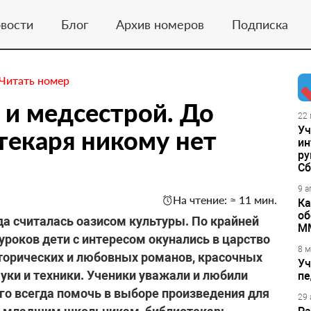
вости
Блог
Архив номеров
Подписка
Читать номер
и медсестрой. До
22 
Уч
текаря никому нет
ин
ру
Сб
9 а
На чтение: ≈ 11 мин.
Ка
об
гда считалась оазисом культуры. По крайней
М
 уроков дети с интересом окунались в царство
8 м
сторических и любовных романов, красочных
Уч
уки и техники. Ученики уважали и любили
пе
ого всегда помочь в выборе произведения для
29 