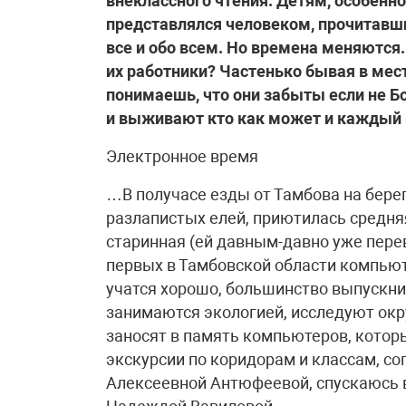
внеклассного чтения. Детям, особен
представлялся человеком, прочитавши
все и обо всем. Но времена меняются
их работники? Частенько бывая в мест
понимаешь, что они забыты если не Б
и выживают кто как может и каждый н
Электронное время
…В получасе езды от Тамбова на берег
разлапистых елей, приютилась средня
старинная (ей давным-давно уже перев
первых в Тамбовской области компьют
учатся хорошо, большинство выпускни
занимаются экологией, исследуют ок
заносят в память компьютеров, которы
экскурсии по коридорам и классам, 
Алексеевной Антюфеевой, спускаюсь 