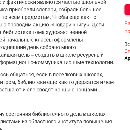
е и фактически являются частью школьной
зыка приобрели словари, собрали большое
й по всем предметам. Чтобы еще как-то
Вз
но проводим акцию «Подари книгу». Дети
п
т библиотеке тома художественной
елей начальные классы оформлены
Вс
годняшний день собрано много
От
айшая цель – создать в школе ресурсный
Ар
нформационно-коммуникационные технологии.
ось общаться, если в поселковых школах,
тром, библиотеки еще как-то держатся и чем-
и ветшают и еле сводят концы с концами…
ну состояния библиотечного дела в школах
листами из областного института повышения
я.