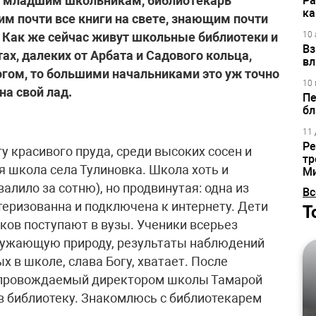
но младшим школьникам, библиотекарь
Ра
ка
м почти все книги на свете, знающим почти
. Как же сейчас живут школьные библиотеки и
10 
Вз
ах, далеких от Арбата и Садового кольца,
вл
огом, то большими начальниками это уж точно
10 
а свой лад.
Пе
бл
11 
Ре
у красивого пруда, среди высоких сосен и
тр
я школа села Тулиновка. Школа хоть и
М
алило за сотню), но продвинутая: одна из
Вс
еризованна и подключена к интернету. Дети
Т
ков поступают в вузы. Ученики всерьез
ружающую природу, результаты наблюдений
х в школе, слава Богу, хватает. После
сопровождаемый директором школы Тамарой
в библиотеку. Знакомлюсь с библиотекарем