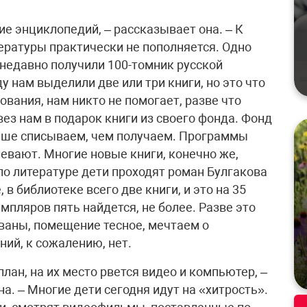
ние энциклопедий, – рассказывает она. – К
ратуры практически не пополняется. Одно
 недавно получили 100-томник русской
у нам выделили две или три книги, но это что
ования, нам никто не помогает, разве что
ез нам в подарок книги из своего фонда. Фонд
льше списываем, чем получаем. Программы
певают. Многие новые книги, конечно же,
по литературе дети проходят роман Булгакова
в библиотеке всего две книги, и это на 35
мпляров пять найдется, не более. Разве это
ованы, помещение тесное, мечтаем о
ий, к сожалению, нет.
план, на их место рвется видео и компьютер, –
а. – Многие дети сегодня идут на «хитрость».