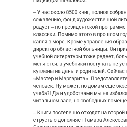
Надеждой Вавиловой.
– У нас около 8500 книг, полное собра
сожалению, фонд художественной лите
радует – по президентской программе
классики. Помимо этого в прошлом год
капля в море. Кроме управления образ
директор областной больницы. Он прив
учебной литературы тоже редеет, бо
меняются, а учебники поступать не ус
куплены на деньги родителей. Сейчас 
«Мастер и Маргарита». Представляете, 
человек. Ну может, по домам еще экзе
учеба?! Да и удобствами мы не избал
читальном зале, но свободных помещен
– Книги постепенно отходят на второй 
с грустью дополняет Тамара Алексеевн