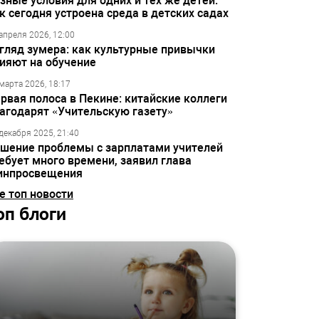
зные условия для одних и тех же детей:
к сегодня устроена среда в детских садах
апреля 2026, 12:00
гляд зумера: как культурные привычки
ияют на обучение
марта 2026, 18:17
рвая полоса в Пекине: китайские коллеги
агодарят «Учительскую газету»
декабря 2025, 21:40
шение проблемы с зарплатами учителей
ебует много времени, заявил глава
инпросвещения
е топ новости
оп блоги