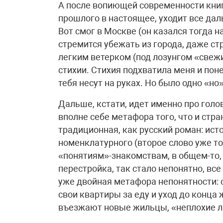
А после вопиющей современности книга
прошлого в настоящее, уходит все да
Вот смог в Москве (он казался тогда 
стремится убежать из города, даже ст
легким ветерком (под лозунгом «свежи
стихии. Стихия подхватила меня и понес
тебя несут на руках. Но было одно «но
Дальше, кстати, идет именно про голов
вполне себе метафора того, что и стр
традиционная, как русский роман: ист
номенклатурного (второе слово уже т
«понятиям»-знакомствам, в общем-то, 
перестройка, так стало непонятно, все 
уже двойная метафора непонятности:
свои квартиры за еду и уход до конца 
въезжают новые жильцы, «неплохие люд