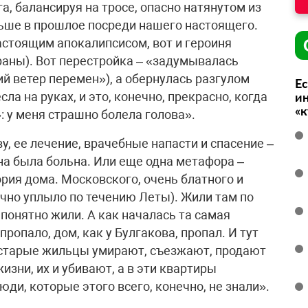
, балансируя на тросе, опасно натянутом из
льше в прошлое посреди нашего настоящего.
настоящим апокалипсисом, вот и героиня
раны). Вот перестройка – «задумывалась
й ветер перемен»), а обернулась разгулом
Ес
ла на руках, и это, конечно, прекрасно, когда
ин
«
»: у меня страшно болела голова».
у, ее лечение, врачебные напасти и спасение –
ана была больна. Или еще одна метафора –
ория дома. Московского, очень блатного и
очно уплыло по течению Леты). Жили там по
понятно жили. А как началась та самая
пропало, дом, как у Булгакова, пропал. И тут
 старые жильцы умирают, съезжают, продают
жизни, их и убивают, а в эти квартиры
и, которые этого всего, конечно, не знали».