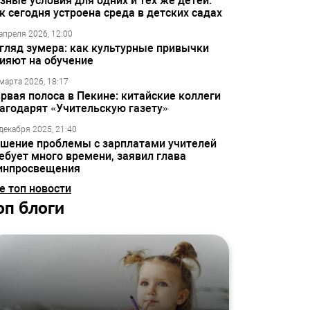
зные условия для одних и тех же детей:
к сегодня устроена среда в детских садах
апреля 2026, 12:00
гляд зумера: как культурные привычки
ияют на обучение
марта 2026, 18:17
рвая полоса в Пекине: китайские коллеги
агодарят «Учительскую газету»
декабря 2025, 21:40
шение проблемы с зарплатами учителей
ебует много времени, заявил глава
инпросвещения
е топ новости
оп блоги