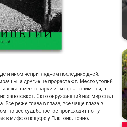
виде и ином неприглядном последних дней:
мрачны, а другие не прорастают. Место утопий
 языка: вместо парчи и ситца – полимеры, а к
 не запотевает. Зато окружающий нас мир стал
. Все реже глаза в глаза, все чаще глаза в
м, но все судьбоносное происходит по ту
 Как в мифе о пещере у Платона, точно.