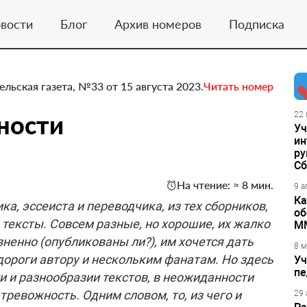
вости
Блог
Архив номеров
Подписка
ельская газета, №33 от 15 августа 2023.
Читать номер
ности
22 
Уч
ин
ру
Сб
На чтение: ≈ 8 мин.
9 а
Ка
а, эссеиста и переводчика, из тех сборников,
об
 тексты. Совсем разные, но хорошие, их жалко
М
озненно (опубликованы ли?), им хочется дать
8 м
дороги автору и нескольким фанатам. Но здесь
Уч
пе
и и разнообразии текстов, в неожиданности
тревожность. Одним словом, то, из чего и
29 