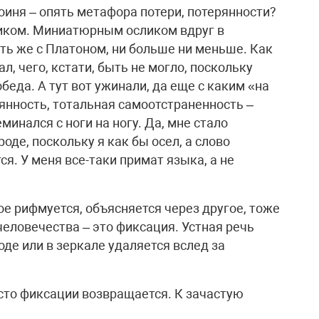
роиня – опять метафора потери, потерянности?
сликом. Миниатюрным осликом вдруг в
ть же с Платоном, ни больше ни меньше. Как
л, чего, кстати, быть не могло, поскольку
обеда. А тут вот ужинали, да еще с каким «на
янность, тотальная самоотстраненность –
минался с ноги на ногу. Да, мне стало
оде, поскольку я как бы осел, а слово
я. У меня все-таки примат языка, а не
гое рифмуется, объясняется через другое, тоже
человечества – это фиксация. Устная речь
оде или в зеркале удаляется вслед за
сто фиксации возвращается. К зачастую