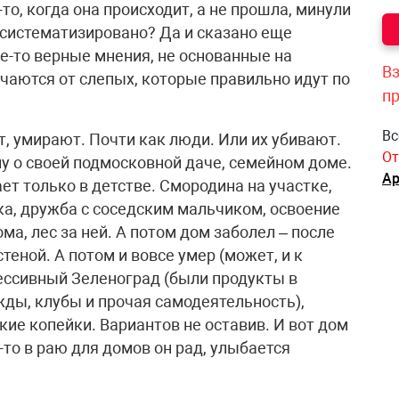
-то, когда она происходит, а не прошла, минули
-систематизировано? Да и сказано еще
е-то верные мнения, не основанные на
Вз
ичаются от слепых, которые правильно идут по
п
Вс
т, умирают. Почти как люди. Или их убивают.
От
у о своей подмосковной даче, семейном доме.
Ар
ет только в детстве. Смородина на участке,
ка, дружба с соседским мальчиком, освоение
ма, лес за ней. А потом дом заболел – после
стеной. А потом и вовсе умер (может, и к
ессивный Зеленоград (были продукты в
жды, клубы и прочая самодеятельность),
кие копейки. Вариантов не оставив. И вот дом
-то в раю для домов он рад, улыбается