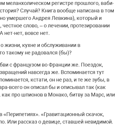
ом меланхолическом регистре прошлого, ваби-
 История? Случай? Книга вообще написана в том
но умершего Андрея Левкина), который и
 честное слово, – о лечении, протезировании
А нет-нет, вовсе нет.
 о жизни, кухне и обслуживании в
то такому не радовался (бы)?
бви с французом во Франции же. Поездок,
озвращений навсегда же. Вспоминается тут
минается, кстати, он не раз, и те же зубы, в
а-всего он описал бы и описывал так (как
 как про шпионов в Монако, битву за Марс, или
 в «Перипетиях». «Гравитационный скачок,
ло. Или рассказ о девице, ставшей невидимой.