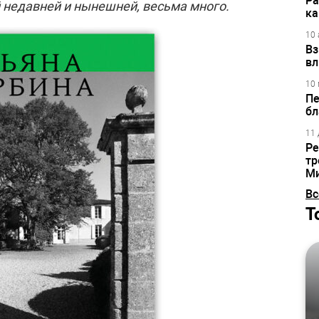
Ра
й недавней и нынешней, весьма много.
ка
10 
Вз
вл
10 
Пе
бл
11 
Ре
тр
М
Вс
Т