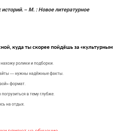
историй. – М. : Новое литературное
сной, куда ты скорее пойдёшь за «культурным
 нахожу ролики и подборки.
сайты — нужны надёжные факты.
вой» формат.
 погрузиться в тему глубже.
сь на отдых.
чки влияют на обучение