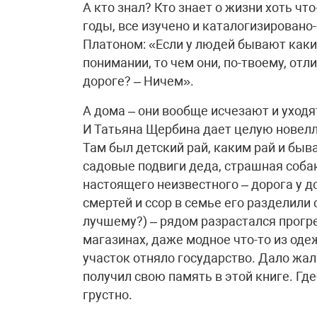
А кто знал? Кто знает о жизни хоть что
годы, все изучено и каталогизировано
Платоном: «Если у людей бывают каки
понимании, то чем они, по-твоему, отл
дороге? – Ничем».
А дома – они вообще исчезают и уходя
И Татьяна Щербина дает целую новелл
Там был детский рай, каким рай и быва
садовые подвиги деда, страшная соба
настоящего неизвестного – дорога у до
смертей и ссор в семье его разделили 
лучшему?) – рядом разрастался прогр
магазинах, даже модное что-то из оде
участок отняло государство. Дало жал
получил свою память в этой книге. Где
грустно.