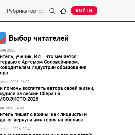
Рубрикатор
ВОЙТИ
Выбор читателей
мая 2026, 17:17
итель, ученик, ИИ – что меняется:
тервью с Артёмом Соловейчиком,
ководителем Индустрии образования
ера
преля 2026, 21:07
к помочь воспитать автора своей жизни,
судили на сессии Сбера на
МСО.ЭКСПО-2026
ая 2026, 14:33
итель пишет с войны: как лицеисты и
дагог вернули имя героя на обелиск
апреля 2026, 22:48