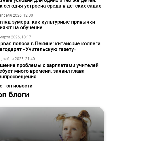
зные условия для одних и тех же детей:
к сегодня устроена среда в детских садах
апреля 2026, 12:00
гляд зумера: как культурные привычки
ияют на обучение
марта 2026, 18:17
рвая полоса в Пекине: китайские коллеги
агодарят «Учительскую газету»
декабря 2025, 21:40
шение проблемы с зарплатами учителей
ебует много времени, заявил глава
инпросвещения
е топ новости
оп блоги