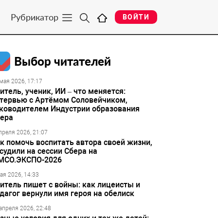
Рубрикатор
ВОЙТИ
Выбор читателей
мая 2026, 17:17
итель, ученик, ИИ – что меняется:
тервью с Артёмом Соловейчиком,
ководителем Индустрии образования
ера
преля 2026, 21:07
к помочь воспитать автора своей жизни,
судили на сессии Сбера на
МСО.ЭКСПО-2026
ая 2026, 14:33
итель пишет с войны: как лицеисты и
дагог вернули имя героя на обелиск
апреля 2026, 22:48