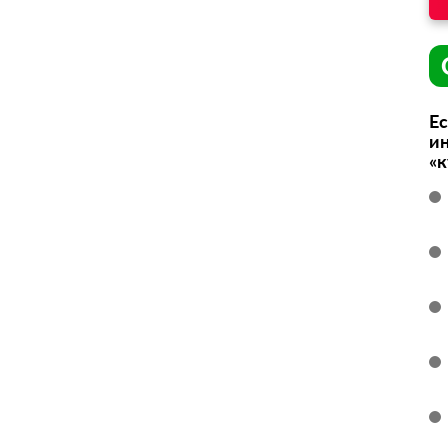
Ес
ин
«