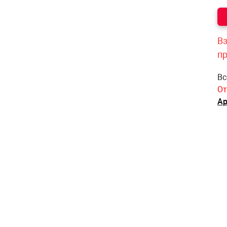
Вз
п
Вс
От
Ар