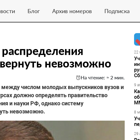
вости
Блог
Архив номеров
Подписка
 распределения
22 
Уч
 вернуть невозможно
ин
ру
Сб
На чтение: ≈ 2 мин.
9 а
с между числом молодых выпускников вузов и
Ка
урсах должно определять правительство
об
М
ия и науки РФ, однако систему
нуть невозможно.
8 м
Уч
пе
29 