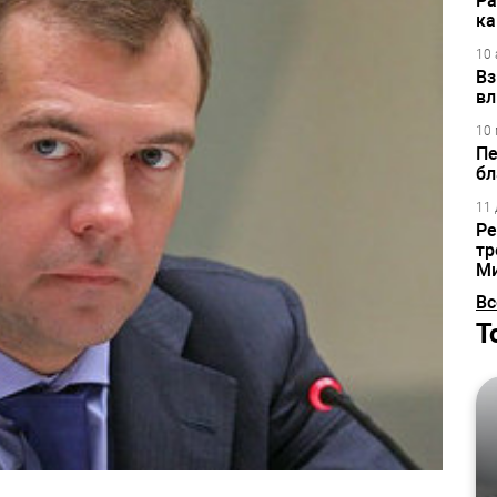
Ра
ка
10 
Вз
вл
10 
Пе
бл
11 
Ре
тр
М
Вс
Т