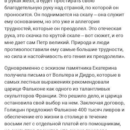
в руках жезл, а будет простирать свою
благодетельную руку над страной, по которой он
проносится. Он поднимается на скалу – она служит
ему основанием, но это уже и аллегория
трудностей, которые он преодолел. Это отеческая
рука, это скачка по крутой скале – вот сюжет, и его
мне дает сам Петр великий. Природа и люди
противопоставили ему самые большие трудности,
но сила и настойчивость его гения их преодолели».
Одновременно с эскизом памятника Екатерина
получила письма от Вольтера и Дидро, которые в
самых лестных выражениях рекомендовали
царице Фальконе как одного из талантливых
скульпторов Франции. Это решило дело, и царица
остановила свой выбор на нем. Заключая договор,
Голицын предложил Фальконе 400 тысяч ливров и
обеспечение его жизни в столице в течение
восьми лет с отдельной платой его помощникам,