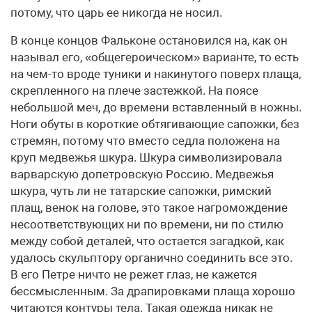
потому, что царь ее никогда не носил.
В конце концов Фальконе остановился на, как он
называл его, «общегероическом» варианте, то есть
на чем-то вроде туники и накинутого поверх плаща,
скрепленного на плече застежкой. На поясе
небольшой меч, до времени вставленный в ножны.
Ноги обуты в короткие обтягивающие сапожки, без
стремян, потому что вместо седла положена на
круп медвежья шкура. Шкура символизировала
варварскую допетровскую Россию. Медвежья
шкура, чуть ли не татарские сапожки, римский
плащ, венок на голове, это такое нагромождение
несоответствующих ни по времени, ни по стилю
между собой деталей, что остается загадкой, как
удалось скульптору органично соединить все это.
В его Петре ничто не режет глаз, не кажется
бессмысленным. За драпировками плаща хорошо
читаются контуры тела. Такая одежда никак не