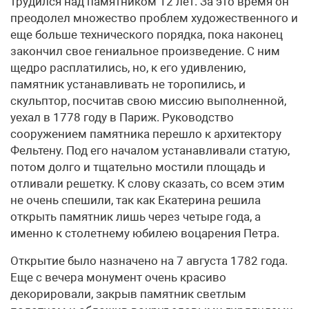
трудился над памятником 12 лет. За это время он
преодолел множество проблем художественного и
еще больше технического порядка, пока наконец
закончил свое гениальное произведение. С ним
щедро расплатились, но, к его удивлению,
памятник устанавливать не торопились, и
скульптор, посчитав свою миссию выполненной,
уехал в 1778 году в Париж. Руководство
сооружением памятника перешло к архитектору
Фельтену. Под его началом устанавливали статую,
потом долго и тщательно мостили площадь и
отливали решетку. К слову сказать, со всем этим
не очень спешили, так как Екатерина решила
открыть памятник лишь через четыре года, а
именно к столетнему юбилею воцарения Петра.
Открытие было назначено на 7 августа 1782 года.
Еще с вечера монумент очень красиво
декорировали, закрыв памятник светлым