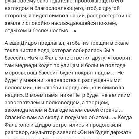
руки своему законодателю, провожающего его
взглядом и благословляющего, чтоб, с другой
стороны, я видел символ нации, распростертой на
земле и спокойно наслаждающейся покоем,
отдыхом и беспечностью…»
А еще Дидро предлагал, чтобы из трещин в скале
текла чистая вода, которая собиралась бы в
бассейн. На что Фальконе ответил другу: «Говорят,
там медведи ходят по улицам и больше полгода
морозы, ваш бассейн будет покрыт льдом… Не
будет у меня ни «варварства с распущенными
волосами», ни «любви народной», «ни символа
нации». В моем памятнике Петр будет не великим
завоевателем и полководцем, а творцом,
законодателем и благодетелем своей страны…
Спасибо вам за скалу, я подумаю об этом…» Когда
Фальконе и Дидро встретились и продолжили
разговор, скульптор заявил: «Он не будет держать