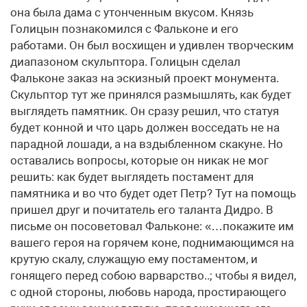
она была дама с утонченным вкусом. Князь
Голицын познакомился с Фальконе и его
работами. Он был восхищен и удивлен творческим
диапазоном скульптора. Голицын сделал
Фальконе заказ на эскизный проект монумента.
Скульптор тут же принялся размышлять, как будет
выглядеть памятник. Он сразу решил, что статуя
будет конной и что царь должен восседать не на
парадной лошади, а на вздыбленном скакуне. Но
оставались вопросы, которые он никак не мог
решить: как будет выглядеть постамент для
памятника и во что будет одет Петр? Тут на помощь
пришел друг и почитатель его таланта Дидро. В
письме он посоветовал Фальконе: «…покажите им
вашего героя на горячем коне, поднимающимся на
крутую скалу, служащую ему постаментом, и
гонящего перед собою варварство..; чтобы я видел,
с одной стороны, любовь народа, простирающего