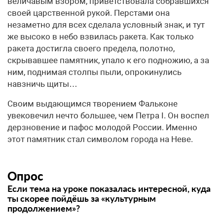
величавым взором, приветствовала собравшихся
своей царственной рукой. Перстами она
незаметно для всех сделала условный знак, и тут
же высоко в небо взвилась ракета. Как только
ракета достигла своего предела, полотно,
скрывавшее памятник, упало к его подножию, а за
ним, поднимая столпы пыли, опрокинулись
навзничь щиты…
Своим выдающимся творением Фальконе
увековечил нечто большее, чем Петра I. Он воспел
дерзновение и пафос молодой России. Именно
этот памятник стал символом города на Неве.
Опрос
Если тема на уроке показалась интересной, куда
ты скорее пойдёшь за «культурным
продолжением»?