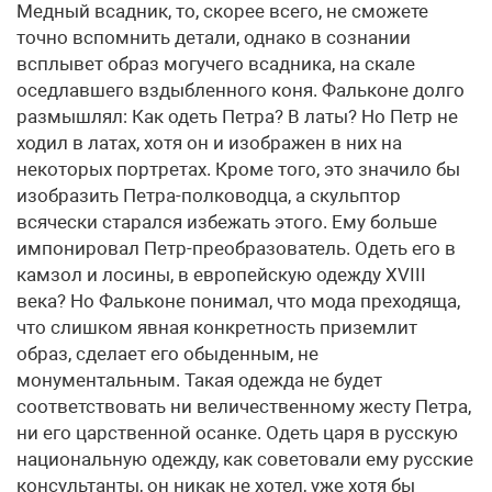
Медный всадник, то, скорее всего, не сможете
точно вспомнить детали, однако в сознании
всплывет образ могучего всадника, на скале
оседлавшего вздыбленного коня. Фальконе долго
размышлял: Как одеть Петра? В латы? Но Петр не
ходил в латах, хотя он и изображен в них на
некоторых портретах. Кроме того, это значило бы
изобразить Петра-полководца, а скульптор
всячески старался избежать этого. Ему больше
импонировал Петр-преобразователь. Одеть его в
камзол и лосины, в европейскую одежду ХVIII
века? Но Фальконе понимал, что мода преходяща,
что слишком явная конкретность приземлит
образ, сделает его обыденным, не
монументальным. Такая одежда не будет
соответствовать ни величественному жесту Петра,
ни его царственной осанке. Одеть царя в русскую
национальную одежду, как советовали ему русские
консультанты, он никак не хотел, уже хотя бы