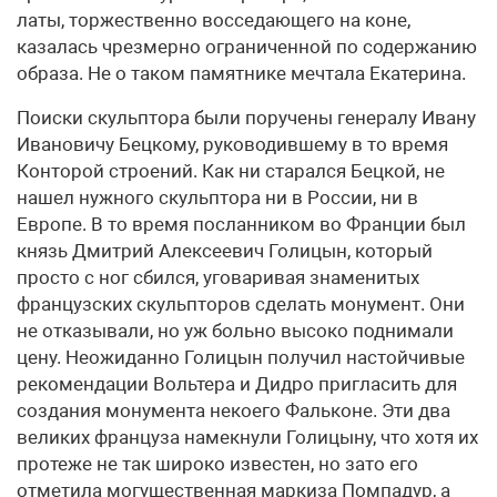
латы, торжественно восседающего на коне,
казалась чрезмерно ограниченной по содержанию
образа. Не о таком памятнике мечтала Екатерина.
Поиски скульптора были поручены генералу Ивану
Ивановичу Бецкому, руководившему в то время
Конторой строений. Как ни старался Бецкой, не
нашел нужного скульптора ни в России, ни в
Европе. В то время посланником во Франции был
князь Дмитрий Алексеевич Голицын, который
просто с ног сбился, уговаривая знаменитых
французских скульпторов сделать монумент. Они
не отказывали, но уж больно высоко поднимали
цену. Неожиданно Голицын получил настойчивые
рекомендации Вольтера и Дидро пригласить для
создания монумента некоего Фальконе. Эти два
великих француза намекнули Голицыну, что хотя их
протеже не так широко известен, но зато его
отметила могущественная маркиза Помпадур, а