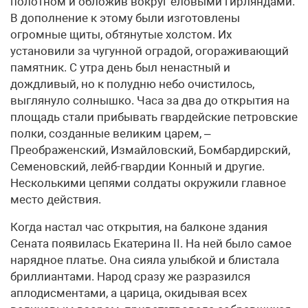
полотном и обложив вокруг еловыми гирляндами.
В дополнение к этому были изготовлены
огромные щиты, обтянутые холстом. Их
установили за чугунной оградой, огораживающий
памятник. С утра день был ненастный и
дождливый, но к полудню небо очистилось,
выглянуло солнышко. Часа за два до открытия на
площадь стали прибывать гвардейские петровские
полки, созданные великим царем, –
Преображенский, Измайловский, Бомбардирский,
Семеновский, лейб-гвардии Конный и другие.
Несколькими цепями солдаты окружили главное
место действия.
Когда настал час открытия, на балконе здания
Сената появилась Екатерина II. На ней было самое
нарядное платье. Она сияла улыбкой и блистала
бриллиантами. Народ сразу же разразился
аплодисментами, а царица, окидывая всех