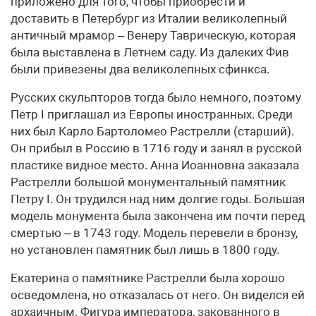
приложено для того, чтобы приобрести и
доставить в Петербург из Италии великолепный
античный мрамор – Венеру Таврическую, которая
была выставлена в Летнем саду. Из далеких Фив
были привезены два великолепных сфинкса.
Русских скульпторов тогда было немного, поэтому
Петр I приглашал из Европы иностранных. Среди
них был Карло Бартоломео Растрелли (старший).
Он прибыл в Россию в 1716 году и занял в русской
пластике видное место. Анна Иоанновна заказала
Растрелли большой монументальный памятник
Петру I. Он трудился над ним долгие годы. Большая
модель монумента была закончена им почти перед
смертью – в 1743 году. Модель перевели в бронзу,
но установлен памятник был лишь в 1800 году.
Екатерина о памятнике Растрелли была хорошо
осведомлена, но отказалась от него. Он виделся ей
архаичным. Фигура императора, закованного в