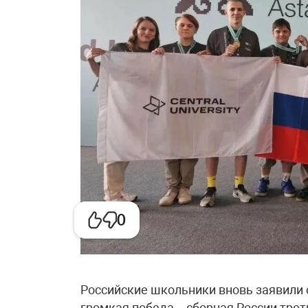
0
Российские школьники вновь заявили о
громкая победа – сборная России трет