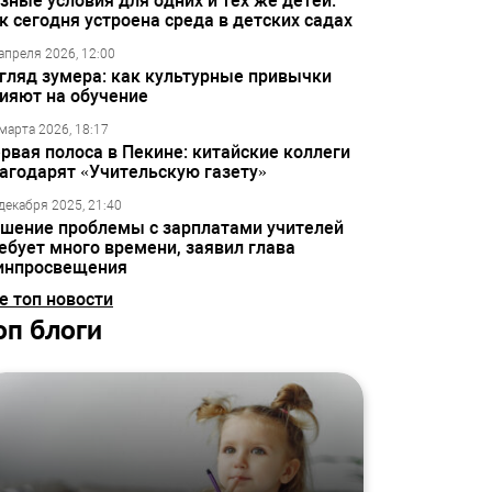
зные условия для одних и тех же детей:
к сегодня устроена среда в детских садах
апреля 2026, 12:00
гляд зумера: как культурные привычки
ияют на обучение
марта 2026, 18:17
рвая полоса в Пекине: китайские коллеги
агодарят «Учительскую газету»
декабря 2025, 21:40
шение проблемы с зарплатами учителей
ебует много времени, заявил глава
инпросвещения
е топ новости
оп блоги