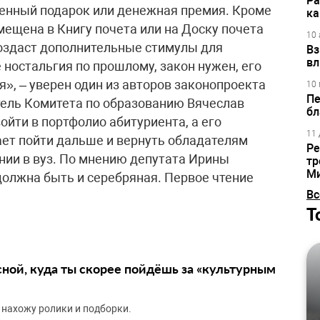
Ра
ценный подарок или денежная премия. Кроме
ка
мещена в Книгу почета или на Доску почета
10 
оздаст дополнительные стимулы для
Вз
вл
ностальгия по прошлому, закон нужен, его
я», – уверен один из авторов законопроекта
10 
Пе
тель Комитета по образованию Вячеслав
бл
ойти в портфолио абитуриента, а его
11 
ет пойти дальше и вернуть обладателям
Ре
нии в вуз. По мнению депутата Ирины
тр
М
олжна быть и серебряная. Первое чтение
Вс
.
Т
сной, куда ты скорее пойдёшь за «культурным
 нахожу ролики и подборки.