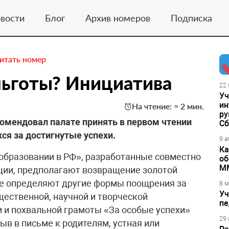
вости
Блог
Архив номеров
Подписка
итать номер
льготы? Инициатива
22 
Уч
ин
На чтение: ≈ 2 мин.
ру
омендовал палате принять в первом чтении
Сб
я за достигнутые успехи.
9 а
Ка
 образовании в РФ», разработанные совместно
об
М
ции, предполагают возвращение золотой
же определяют другие формы поощрения за
8 м
Уч
щественной, научной и творческой
пе
 и похвальной грамоты «За особые успехи»
29 
в в письме к родителям, устная или