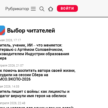
Рубрикатор
ВОЙТИ
Выбор читателей
мая 2026, 17:17
итель, ученик, ИИ – что меняется:
тервью с Артёмом Соловейчиком,
ководителем Индустрии образования
ера
преля 2026, 21:07
к помочь воспитать автора своей жизни,
судили на сессии Сбера на
МСО.ЭКСПО-2026
ая 2026, 14:33
итель пишет с войны: как лицеисты и
дагог вернули имя героя на обелиск
апреля 2026, 22:48