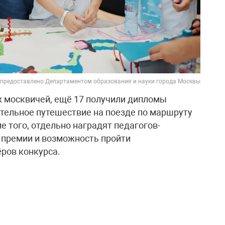
 предоставлено Департаментом образования и науки города Москвы
х москвичей, ещё 17 получили дипломы
тельное путешествие на поезде по маршруту
е того, отдельно наградят педагогов-
 премии и возможность пройти
ров конкурса.
крупных детских конкурсов в стране. Он
ошёл в национальный проект «Молодёжь и
ожность проявить себя, показать свои
ечатления.