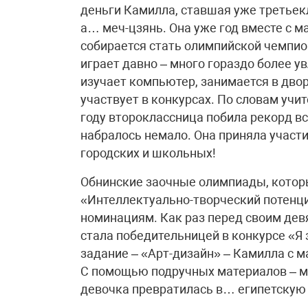
деньги Камилла, ставшая уже третьек
а… меч-цзянь. Она уже год вместе с м
собирается стать олимпийской чемпион
играет давно – много гораздо более у
изучает компьютер, занимается в двор
участвует в конкурсах. По словам уч
году второклассница побила рекорд вс
набралось немало. Она приняла участие
городских и школьных!
Обнинские заочные олимпиады, котор
«Интеллектуально-творческий потенци
номинациям. Как раз перед своим девя
стала победительницей в конкурсе «Я 
задание – «Арт-дизайн» – Камилла с м
С помощью подручных материалов – мо
девочка превратилась в… египетскую 