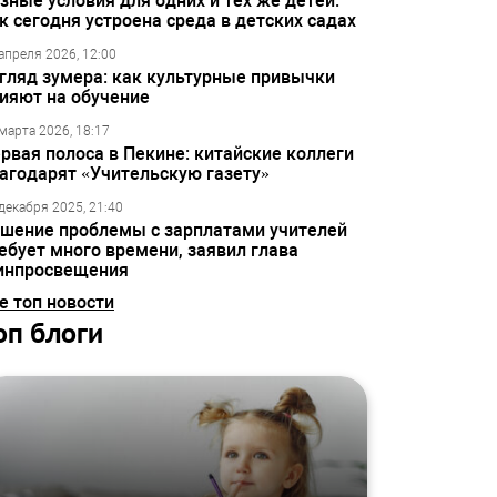
зные условия для одних и тех же детей:
к сегодня устроена среда в детских садах
апреля 2026, 12:00
гляд зумера: как культурные привычки
ияют на обучение
марта 2026, 18:17
рвая полоса в Пекине: китайские коллеги
агодарят «Учительскую газету»
декабря 2025, 21:40
шение проблемы с зарплатами учителей
ебует много времени, заявил глава
инпросвещения
е топ новости
оп блоги