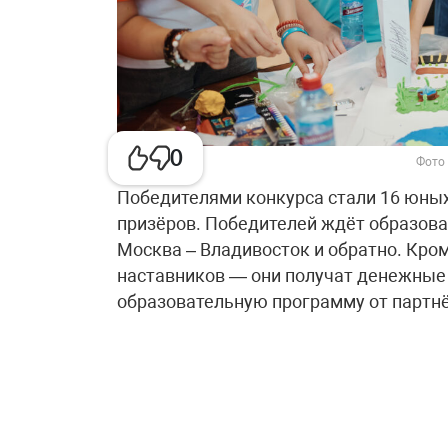
0
Фото
Победителями конкурса стали 16 юны
призёров. Победителей ждёт образова
Москва – Владивосток и обратно. Кром
наставников — они получат денежные
образовательную программу от партнё
«Большая перемена» — один из самых 
проводится с 2020 года, а в 2025-м в
дети». Конкурс даёт школьникам возм
таланты и получить новые знания и вп