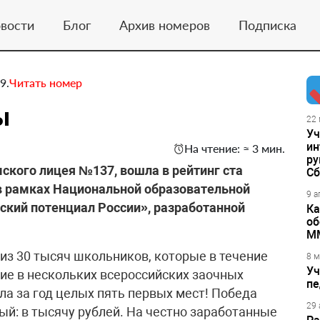
вости
Блог
Архив номеров
Подписка
9.
Читать номер
ы
22 
Уч
ин
На чтение: ≈ 3 мин.
ру
ого лицея №137, вошла в рейтинг ста
Сб
в рамках Национальной образовательной
9 а
кий потенциал России», разработанной
Ка
об
М
из 30 тысяч школьников, которые в течение
8 м
Уч
тие в нескольких всероссийских заочных
пе
ла за год целых пять первых мест! Победа
29 
ый: в тысячу рублей. На честно заработанные