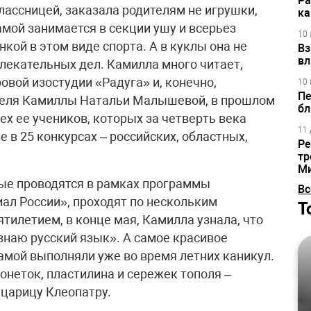
Ра
лассницей, заказала родителям не игрушки,
ка
амой занимается в секции ушу и всерьез
10 
кой в этом виде спорта. А в куклы она не
Вз
вл
влекательных дел. Камилла много читает,
овой изостудии «Радуга» и, конечно,
10 
Пе
ителя Камиллы Натальи Малышевой, в прошлом
бл
ех ее учеников, которых за четверть века
11 
 в 25 конкурсах – российских, областных,
Ре
тр
М
ые проводятся в рамках программы
Вс
ал России», проходят по нескольким
Т
тилетием, в конце мая, Камилла узнала, что
знаю русский язык». А самое красивое
амой выполняли уже во время летних каникул.
неток, пластилина и сережек тополя –
царицу Клеопатру.