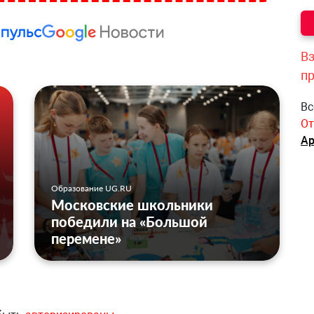
Вз
п
Вс
От
Ар
Образование UG.RU
Московские школьники
победили на «Большой
перемене»