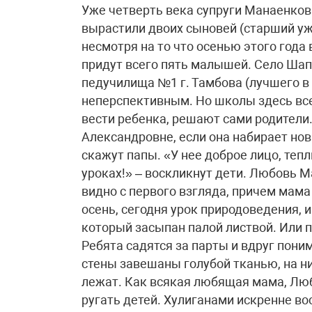
Уже четверть века супруги Манаенков
вырастили двоих сыновей (старший уж
несмотря на то что осенью этого года
придут всего пять малышей. Село Шап
педучилища №1 г. Тамбова (лучшего в
неперспективным. Но школы здесь все 
вести ребенка, решают сами родители
Александровне, если она набирает но
скажут папы. «У нее доброе лицо, теп
уроках!» – воскликнут дети. Любовь М
видно с первого взгляда, причем мама
осень, сегодня урок природоведения, и
который засыпан палой листвой. Или п
Ребята садятся за парты и вдруг пони
стены завешаны голубой тканью, на н
лежат. Как всякая любящая мама, Лю
ругать детей. Хулиганами искренне во