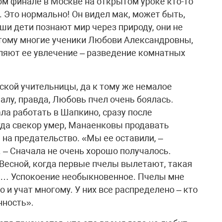
ом финале в Москве на открытом уроке кто-то
о. Это нормально! Он видел мак, может быть,
аши дети познают мир через природу, они не
этому многие ученики Любови Александровны,
ляют ее увлечение – разведение комнатных
ской учительницы, да к тому же немалое
чалу, правда, Любовь пчел очень боялась.
ла работать в Шапкино, сразу после
гда свекор умер, Манаенковы продавать
 на предательство. «Мы ее оставили, –
– Сначала не очень хорошо получалось.
 Весной, когда первые пчелы вылетают, такая
ом… Успокоение необыкновенное. Пчелы мне
 и учат многому. У них все распределено – кто
нность».