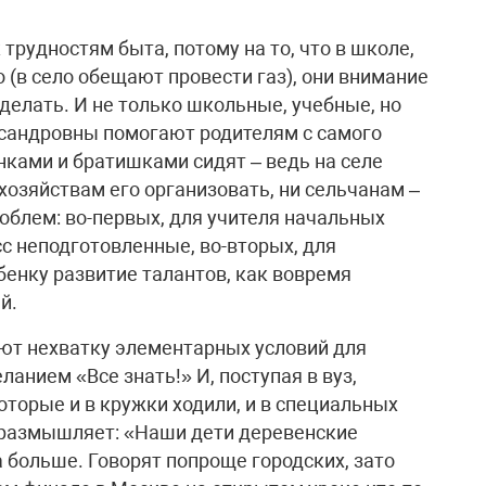
трудностям быта, потому на то, что в школе,
о (в село обещают провести газ), они внимание
делать. И не только школьные, учебные, но
сандровны помогают родителям с самого
нками и братишками сидят – ведь на селе
 хозяйствам его организовать, ни сельчанам –
облем: во-первых, для учителя начальных
сс неподготовленные, во-вторых, для
бенку развитие талантов, как вовремя
й.
ют нехватку элементарных условий для
нием «Все знать!» И, поступая в вуз,
оторые и в кружки ходили, и в специальных
размышляет: «Наши дети деревенские
 больше. Говорят попроще городских, зато