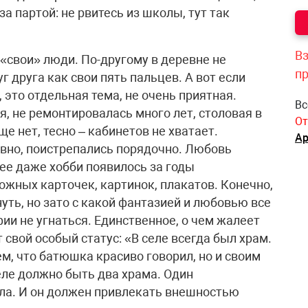
за партой: не рвитесь из школы, тут так
Вз
 «свои» люди. По-другому в деревне не
п
г друга как свои пять пальцев. А вот если
 это отдельная тема, не очень приятная.
Вс
, не ремонтировалась много лет, столовая в
От
е нет, тесно – кабинетов не хватает.
Ар
вно, поистрепались порядочно. Любовь
нее даже хобби появилось за годы
ожных карточек, картинок, плакатов. Конечно,
уть, но зато с какой фантазией и любовью все
ии не угнаться. Единственное, о чем жалеет
 свой особый статус: «В селе всегда был храм.
м, что батюшка красиво говорил, но и своим
еле должно быть два храма. Один
ла. И он должен привлекать внешностью