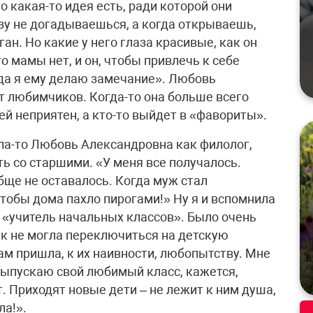
о какая-то идея есть, ради которой они
зу не догадываешься, а когда открываешь,
ан. Но какие у него глаза красивые, как он
го мамы нет, и он, чтобы привлечь к себе
гда я ему делаю замечание». Любовь
ет любимчиков. Когда-то она больше всего
ей неприятен, а кто-то выйдет в «фавориты».
ла-то Любовь Александровна как филолог,
ть со старшими. «У меня все получалось.
бще не оставалось. Когда муж стал
чтобы дома пахло пирогами!» Ну я и вспомнила
– «учитель начальных классов». Было очень
к не могла переключиться на детскую
м пришла, к их наивности, любопытству. Мне
 выпускаю свой любимый класс, кажется,
т. Приходят новые дети – не лежит к ним душа,
ла!».