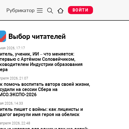
Рубрикатор
ВОЙТИ
Выбор читателей
мая 2026, 17:17
итель, ученик, ИИ – что меняется:
тервью с Артёмом Соловейчиком,
ководителем Индустрии образования
ера
преля 2026, 21:07
к помочь воспитать автора своей жизни,
судили на сессии Сбера на
МСО.ЭКСПО-2026
ая 2026, 14:33
итель пишет с войны: как лицеисты и
дагог вернули имя героя на обелиск
апреля 2026, 22:48