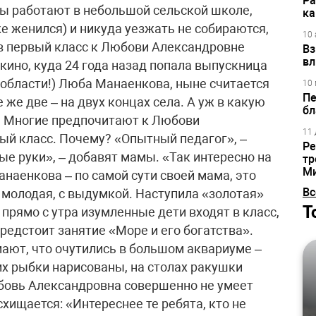
Ра
ы работают в небольшой сельской школе,
ка
е женился) и никуда уезжать не собираются,
10 
 в первый класс к Любови Александровне
Вз
вл
кино, куда 24 года назад попала выпускница
 области!) Люба Манаенкова, ныне считается
10 
Пе
же две – на двух концах села. А уж в какую
бл
. Многие предпочитают к Любови
11 
вый класс. Почему? «Опытный педагог», –
Ре
лые руки», – добавят мамы. «Так интересно на
тр
М
анаенкова – по самой сути своей мама, это
Вс
 молодая, с выдумкой. Наступила «золотая»
Т
 прямо с утра изумленные дети входят в класс,
редстоит занятие «Море и его богатства».
мают, что очутились в большом аквариуме –
их рыбки нарисованы, на столах ракушки
бовь Александровна совершенно не умеет
схищается: «Интереснее те ребята, кто не