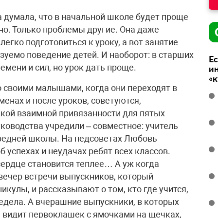
 думала, что в начальной школе будет проще
дно. Только проблемы другие. Она даже
егко подготовиться к уроку, а вот занятие
зуемо поведение детей. И наоборот: в старших
Ес
емени и сил, но урок дать проще.
ин
«
 своими малышами, когда они переходят в
менах и после уроков, советуются,
акой взаимной привязанности для пятых
ководства учредили – совместное: учитель
средней школы. На педсоветах Любовь
 успехах и неудачах ребят всех классов.
сердце становится теплее… А уж когда
 вечер встречи выпускников, который
икулы, и рассказывают о том, кто где учится,
редела. А вчерашние выпускники, в которых
 видит первоклашек с ямочками на щечках,