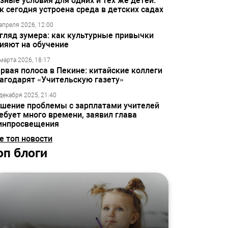
зные условия для одних и тех же детей:
к сегодня устроена среда в детских садах
апреля 2026, 12:00
гляд зумера: как культурные привычки
ияют на обучение
марта 2026, 18:17
рвая полоса в Пекине: китайские коллеги
агодарят «Учительскую газету»
декабря 2025, 21:40
шение проблемы с зарплатами учителей
ебует много времени, заявил глава
инпросвещения
е топ новости
оп блоги