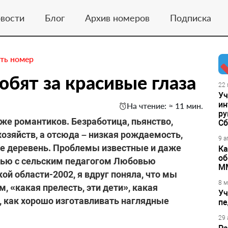
вости
Блог
Архив номеров
Подписка
ть номер
бят за красивые глаза
22 
Уч
ин
На чтение: ≈ 11 мин.
ру
же романтиков. Безработица, пьянство,
Сб
хозяйств, а отсюда – низкая рождаемость,
9 а
е деревень. Проблемы известные и даже
Ка
об
вью с сельским педагогом Любовью
М
й области-2002, я вдруг поняла, что мы
8 м
м, «какая прелесть, эти дети», какая
Уч
, как хорошо изготавливать наглядные
пе
29 