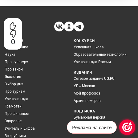
0
РУБРИКИ
КОНКУРСЫ
Образование
Успешная школа
Наука
Образовательные технологии
Про культуру
Учитель года России
Про закон
ИЗДАНИЯ
Экология
Сетевое издание UG.RU
Выбор дня
УГ – Москва
Про туризм
Мой профсоюз
Учитель года
Архив номеров
Грамотей
ПОДПИСКА
Про финансы
Бумажная версия
Здоровье
Онлайн-версия
Реклама на сайте
Учитель и цифра
Все рубрики