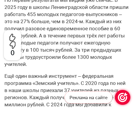
2025 году в школы Ленинградской области пришли
работать 455 молодых педагогов-выпускников –
это на 27% больше, чем в 2024-м. Каждый из них
получил разовое единовременное пособие в 60
тысяч рублей. А в течение первых трёх лет работы
все молодые педагоги получают ежегодную
выплату в 100 тысяч рублей. За три предыдущих
0
года мы трудоустроили более 1300 молодых
учителей.
Ещё один важный инструмент – федеральная
программа «Земский учитель». С 2020 года по ней
в наши школы приехали 37 учителей из разных
регионов. Каждый получил служебное жильё и 1
Реклама на сайте
миллион рублей. С 2024 года мы добавили к
федеральным квотам ещё 6 региональных мест
ежегодно. А по федеральным квотам нам
значительно увеличили планку: если в 2025 году
было 4 квоты, то на 2026-2027 годы – по 12, а на