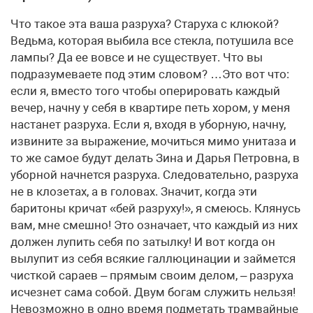
Что такое эта ваша разруха? Старуха с клюкой?
Ведьма, которая выбила все стекла, потушила все
лампы? Да ее вовсе и не существует. Что вы
подразумеваете под этим словом? …Это вот что:
если я, вместо того чтобы оперировать каждый
вечер, начну у себя в квартире петь хором, у меня
настанет разруха. Если я, входя в уборную, начну,
извините за выражение, мочиться мимо унитаза и
то же самое будут делать Зина и Дарья Петровна, в
уборной начнется разруха. Следовательно, разруха
не в клозетах, а в головах. Значит, когда эти
баритоны кричат «бей разруху!», я смеюсь. Клянусь
вам, мне смешно! Это означает, что каждый из них
должен лупить себя по затылку! И вот когда он
вылупит из себя всякие галлюцинации и займется
чисткой сараев – прямым своим делом, – разруха
исчезнет сама собой. Двум богам служить нельзя!
Невозможно в одно время подметать трамвайные