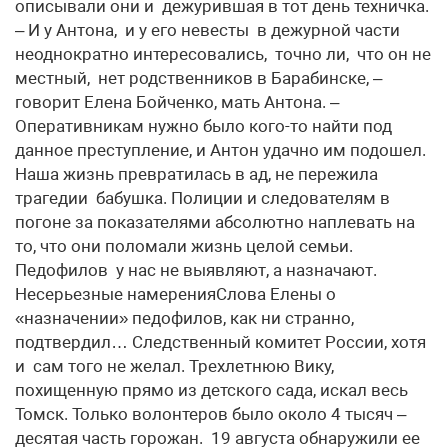
описывали они и дежурившая в тот день техничка.
– И у Антона, и у его невесты в дежурной части
неоднократно интересовались, точно ли, что он не
местный, нет родственников в Барабинске, –
говорит Елена Бойченко, мать Антона. –
Оперативникам нужно было кого-то найти под
данное преступление, и Антон удачно им подошел.
Наша жизнь превратилась в ад, не пережила
трагедии бабушка. Полиции и следователям в
погоне за показателями абсолютно наплевать на
то, что они поломали жизнь целой семьи.
Педофилов у нас не выявляют, а назначают.
Несерьезные намеренияСлова Елены о
«назначении» педофилов, как ни странно,
подтвердил… Следственный комитет России, хотя
и сам того не желал. Трехлетнюю Вику,
похищенную прямо из детского сада, искал весь
Томск. Только волонтеров было около 4 тысяч –
десятая часть горожан. 19 августа обнаружили ее