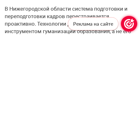
В Нижегородской области система подготовки и
переподготовки кадров перестраивается
проактивно. Технологии должны служить
Реклама на сайте
инструментом гуманизации образования, а не его
роботизации.
– Одна из этических дилемм внедрения ИИ —
баланс между автоматизацией рутинных задач и
сохранением живого педагогического
взаимодействия. Какие принципы регион
закладывает в политику цифровизации, чтобы
технологии усиливали, а не подменяли роль
учителя?
– Искусственный интеллект должен забирать на
себя рутину, освобождая учителю время для того,
что машине недоступно — эмпатии, воспитания
сложных человеческих качеств и разрешения
психологических конфликтов в классе. Чтобы