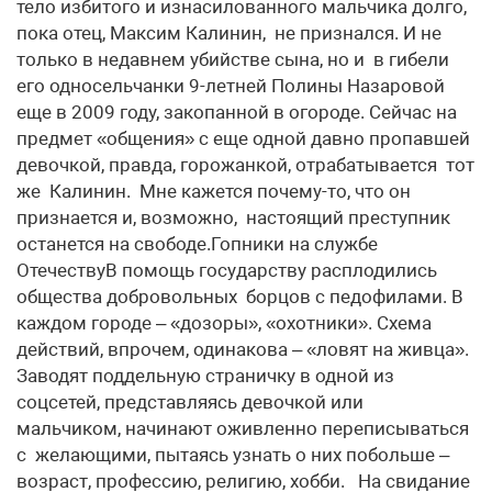
тело избитого и изнасилованного мальчика долго,
пока отец, Максим Калинин, не признался. И не
только в недавнем убийстве сына, но и в гибели
его односельчанки 9-летней Полины Назаровой
еще в 2009 году, закопанной в огороде. Сейчас на
предмет «общения» с еще одной давно пропавшей
девочкой, правда, горожанкой, отрабатывается тот
же Калинин. Мне кажется почему-то, что он
признается и, возможно, настоящий преступник
останется на свободе.Гопники на службе
ОтечествуВ помощь государству расплодились
общества добровольных борцов с педофилами. В
каждом городе – «дозоры», «охотники». Схема
действий, впрочем, одинакова – «ловят на живца».
Заводят поддельную страничку в одной из
соцсетей, представляясь девочкой или
мальчиком, начинают оживленно переписываться
с желающими, пытаясь узнать о них побольше –
возраст, профессию, религию, хобби. На свидание