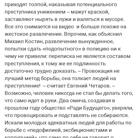
приходят толпой, наказывая потенциального
преступника унижением – мажут краской,
заставляют нырять в лужи и валяться в мусоре.
Все это снимается на видео и больше похоже на
жестокое развлечение. Впрочем, как объяснил
Михаил Костин, развлечение вынужденное,
попытки сдать «подопытного» в полицию ни к
чему не привели: переписка не является составом
преступления, к тому же ее подлинность
достаточно трудно доказать. – Провокация не
лучший метод борьбы, она толкает людей на
преступление! – считает Евгений Четаров. –
Возможно, человек никогда не стал бы делать того,
что само идет в руки. Два омича, создавая в
прошлом году общество «Ради Будущего», уверяли,
что провоцировать и подставлять не собираются.
Искали молодых адекватных людей для работы по
борьбе с «педофилией, эксбиционистами и
коррупцией», что само по себе не говорит о