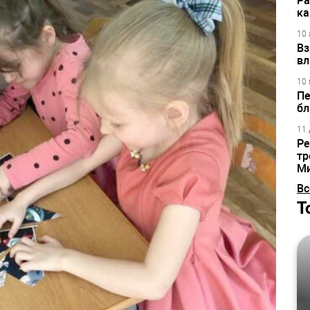
Ра
ка
10 
Вз
вл
10 
Пе
бл
11 
Ре
тр
М
Вс
Т