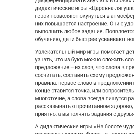
Дифференцировать звук «л» в словах 
дидактические игры «Царевна-лягушк
герои позволяют окунуться в атмосфер
них повышается настроение. Они с уд
выполнить любое задание. Появляется
обучению, дети быстрее усваивают н
Увлекательный мир игры помогает дет
узнать, что из букв можно сложить слов
предложение – из слов, что слова в п
сосчитать, составить схему предложен
правила: первое слово в предложении 
конце ставится точка, или вопросител
многоточие, а слова всегда пишутся ра
рассказывать о прочитанном здорово, 
приятно, а выполнять задания с друзь
А дидактические игры «На болоте чудо