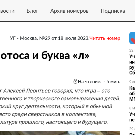
вости
Блог
Архив номеров
Подписка
УГ - Москва, №29 от 18 июля 2023.
Читать номер
отоса и буква «л»
22 
Уч
ин
ру
Сб
На чтение: ≈ 5 мин.
9 а
Ка
 Алексей Леонтьев говорил, что игра – это
об
твенного и творческого самовыражения детей.
М
окий круг деятельности, который в обычной
8 м
есто среди сверстников в коллективе,
Уч
пе
льтуре прошлого, настоящего и будущего.
29 