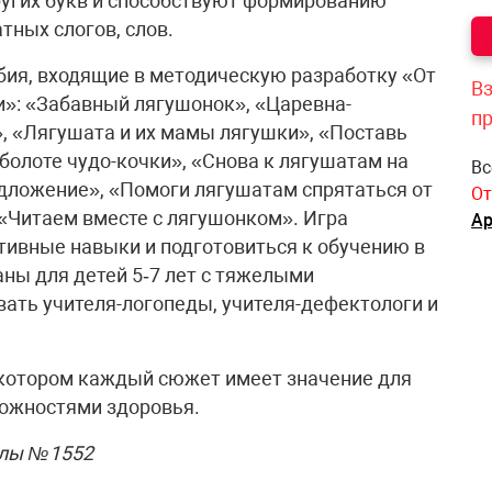
ругих букв и способствуют формированию
тных слогов, слов.
бия, входящие в методическую разработку «От
Вз
и»: «Забавный лягушонок», «Царевна-
п
», «Лягушата и их мамы лягушки», «Поставь
 болоте чудо-кочки», «Снова к лягушатам на
Вс
дложение», «Помоги лягушатам спрятаться от
От
 «Читаем вместе с лягушонком». Игра
Ар
ивные навыки и подготовиться к обучению в
ны для детей 5‑7 лет с тяжелыми
вать учителя-логопеды, учителя-дефектологи и
в котором каждый сюжет имеет значение для
можностями здоровья.
олы №1552