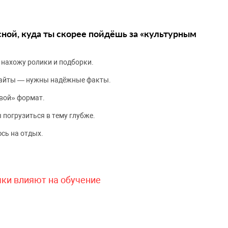
сной, куда ты скорее пойдёшь за «культурным
 нахожу ролики и подборки.
сайты — нужны надёжные факты.
вой» формат.
 погрузиться в тему глубже.
сь на отдых.
чки влияют на обучение