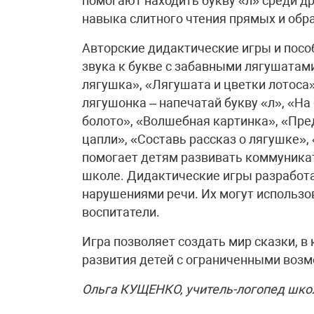
помогают находить букву «л» среди д
навыка слитного чтения прямых и обра
Авторские дидактические игры и посо
звука к букве с забавными лягушатам
лягушка», «Лягушата и цветки лотоса
лягушонка – напечатай букву «л», «На
болото», «Волшебная картинка», «Пре
цапли», «Составь рассказ о лягушке»,
помогает детям развивать коммуникат
школе. Дидактические игры разработа
нарушениями речи. Их могут использо
воспитатели.
Игра позволяет создать мир сказки, 
развития детей с ограниченными воз
Ольга КУЩЕНКО, учитель-логопед шк