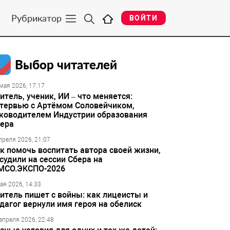
Рубрикатор
ВОЙТИ
Выбор читателей
мая 2026, 17:17
итель, ученик, ИИ – что меняется:
тервью с Артёмом Соловейчиком,
ководителем Индустрии образования
ера
преля 2026, 21:07
к помочь воспитать автора своей жизни,
судили на сессии Сбера на
МСО.ЭКСПО-2026
ая 2026, 14:33
итель пишет с войны: как лицеисты и
дагог вернули имя героя на обелиск
апреля 2026, 22:48