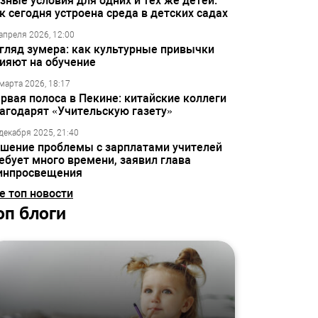
зные условия для одних и тех же детей:
к сегодня устроена среда в детских садах
апреля 2026, 12:00
гляд зумера: как культурные привычки
ияют на обучение
марта 2026, 18:17
рвая полоса в Пекине: китайские коллеги
агодарят «Учительскую газету»
декабря 2025, 21:40
шение проблемы с зарплатами учителей
ебует много времени, заявил глава
инпросвещения
е топ новости
оп блоги