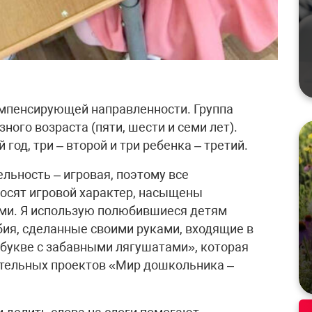
компенсирующей направленности. Группа
ного возраста (пяти, шести и семи лет).
год, три – второй и три ребенка – третий.
льность – игровая, поэтому все
осят игровой характер, насыщены
и. Я использую полюбившиеся детям
бия, сделанные своими руками, входящие в
 букве с забавными лягушатами», которая
ательных проектов «Мир дошкольника –