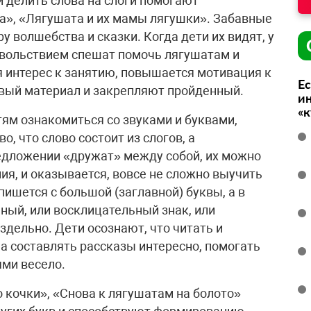
и делить слова на слоги помогают
а», «Лягушата и их мамы лягушки». Забавные
у волшебства и сказки. Когда дети их видят, у
овольствием спешат помочь лягушатам и
 интерес к занятию, повышается мотивация к
Ес
овый материал и закрепляют пройденный.
ин
«
ям ознакомиться со звуками и буквами,
о, что слово состоит из слогов, а
редложении «дружат» между собой, их можно
ия, и оказывается, вовсе не сложно выучить
пишется с большой (заглавной) буквы, а в
ьный, или восклицательный знак, или
здельно. Дети осознают, что читать и
а составлять рассказы интересно, помогать
ями весело.
 кочки», «Снова к лягушатам на болото»