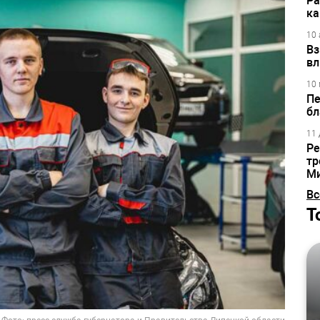
Ра
ка
10 
Вз
вл
10 
Пе
бл
11 
Ре
тр
М
Вс
Т