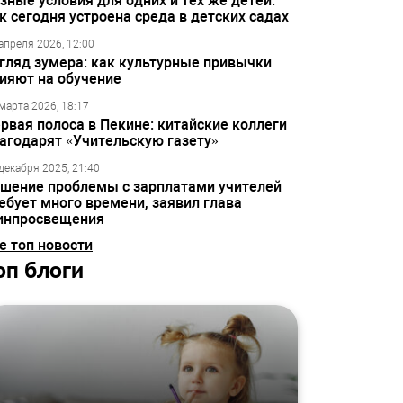
зные условия для одних и тех же детей:
к сегодня устроена среда в детских садах
апреля 2026, 12:00
гляд зумера: как культурные привычки
ияют на обучение
марта 2026, 18:17
рвая полоса в Пекине: китайские коллеги
агодарят «Учительскую газету»
декабря 2025, 21:40
шение проблемы с зарплатами учителей
ебует много времени, заявил глава
инпросвещения
е топ новости
оп блоги