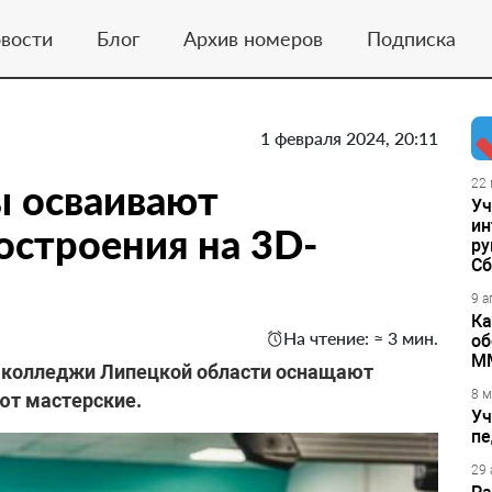
вости
Блог
Архив номеров
Подписка
1 февраля 2024, 20:11
ы осваивают
22 
Уч
ин
строения на 3D-
ру
Сб
9 а
Ка
На чтение: ≈ 3 мин.
об
М
 колледжи Липецкой области оснащают
8 м
ют мастерские.
Уч
пе
29 