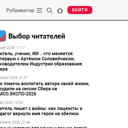
Рубрикатор
ВОЙТИ
Выбор читателей
мая 2026, 17:17
итель, ученик, ИИ – что меняется:
тервью с Артёмом Соловейчиком,
ководителем Индустрии образования
ера
преля 2026, 21:07
к помочь воспитать автора своей жизни,
судили на сессии Сбера на
МСО.ЭКСПО-2026
ая 2026, 14:33
итель пишет с войны: как лицеисты и
дагог вернули имя героя на обелиск
апреля 2026, 22:48