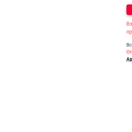
Вз
п
Вс
От
Ар