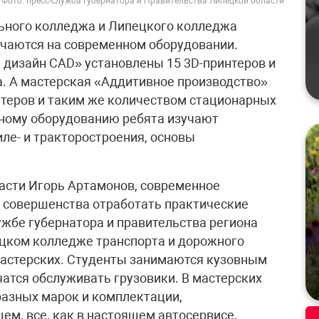
Фото: пресс-служба губернатора и Правительства Липецкой области
ьного колледжа и Липецкого колледжа
учаются на современном оборудовании.
дизайн САD» установлены 15 3D-принтеров и
. А мастерская «Аддитивное производство»
нтеров и таким же количеством стационарных
нному оборудованию ребята изучают
ле- и тракторостроения, основы
асти Игорь Артамонов, современное
 совершенства отработать практические
ужбе губернатора и правительства региона
пецком колледже транспорта и дорожного
мастерских. Студенты занимаются кузовным
чатся обслуживать грузовики. В мастерских
разных марок и комплектации,
ем, все, как в настоящем автосервисе.