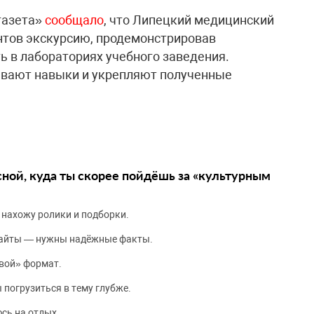
газета»
сообщало
, что Липецкий медицинский
нтов экскурсию, продемонстрировав
ь в лабораториях учебного заведения.
тывают навыки и укрепляют полученные
сной, куда ты скорее пойдёшь за «культурным
 нахожу ролики и подборки.
сайты — нужны надёжные факты.
вой» формат.
 погрузиться в тему глубже.
сь на отдых.