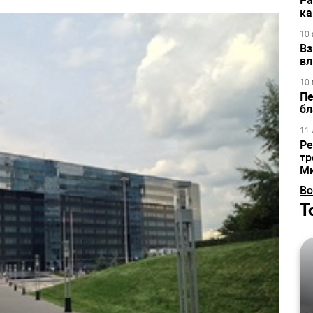
Ра
ка
10 
Вз
вл
10 
Пе
бл
11 
Ре
тр
М
Вс
Т