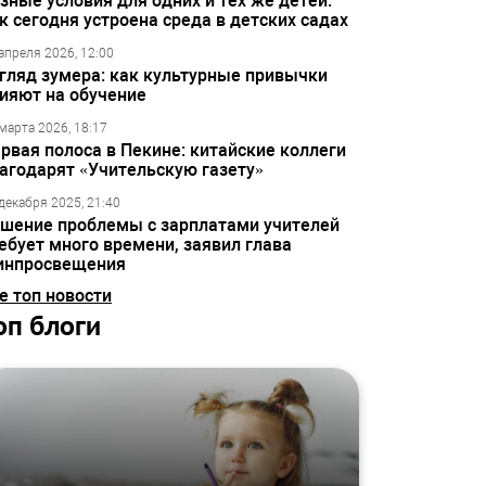
зные условия для одних и тех же детей:
к сегодня устроена среда в детских садах
апреля 2026, 12:00
гляд зумера: как культурные привычки
ияют на обучение
марта 2026, 18:17
рвая полоса в Пекине: китайские коллеги
агодарят «Учительскую газету»
декабря 2025, 21:40
шение проблемы с зарплатами учителей
ебует много времени, заявил глава
инпросвещения
е топ новости
оп блоги