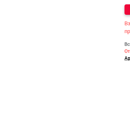
Вз
п
Вс
От
Ар