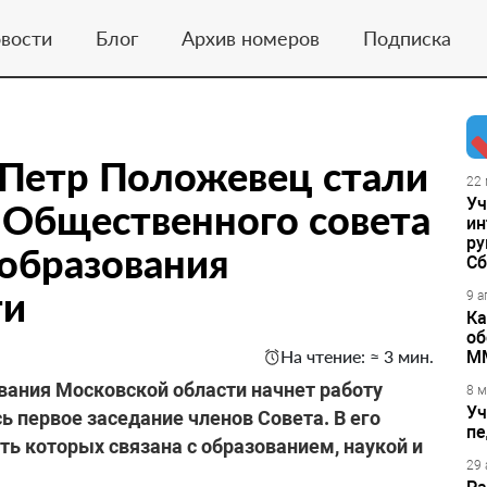
вости
Блог
Архив номеров
Подписка
 Петр Положевец стали
22 
Уч
 Общественного совета
ин
ру
образования
Сб
ти
9 а
Ка
об
На чтение: ≈ 3 мин.
М
ования Московской области начнет работу
8 м
Уч
ь первое заседание членов Совета. В его
пе
ть которых связана с образованием, наукой и
29 