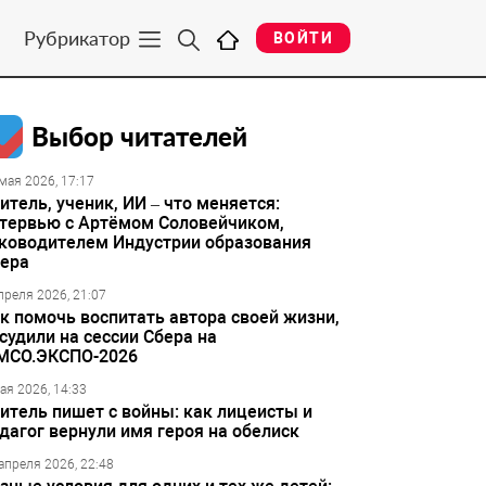
Рубрикатор
ВОЙТИ
Выбор читателей
мая 2026, 17:17
итель, ученик, ИИ – что меняется:
тервью с Артёмом Соловейчиком,
ководителем Индустрии образования
ера
преля 2026, 21:07
к помочь воспитать автора своей жизни,
судили на сессии Сбера на
МСО.ЭКСПО-2026
ая 2026, 14:33
итель пишет с войны: как лицеисты и
дагог вернули имя героя на обелиск
апреля 2026, 22:48