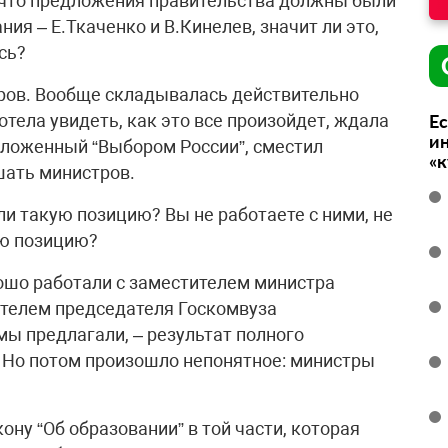
, что предложения правительства должны были
ия – Е.Ткаченко и В.Кинелев, значит ли это,
сь?
стров. Вообще складывалась действительно
отела увидеть, как это все произойдет, ждала
Ес
ин
едложенный “Выбором России”, сместил
«
шать министров.
ли такую позицию? Вы не работаете с ними, не
ю позицию?
орошо работали с заместителем министра
ителем председателя Госкомвуза
мы предлагали, – результат полного
 Но потом произошло непонятное: министры
ону “Об образовании” в той части, которая