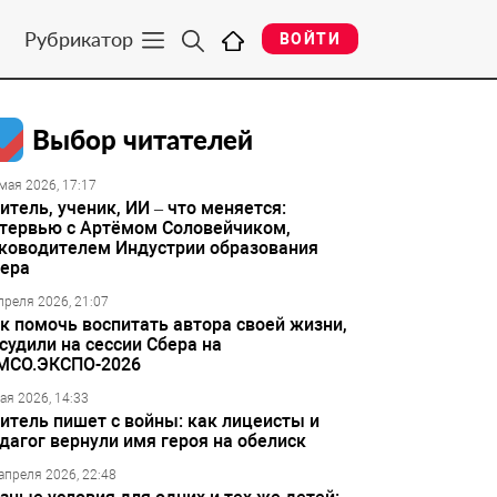
Рубрикатор
ВОЙТИ
Выбор читателей
мая 2026, 17:17
итель, ученик, ИИ – что меняется:
тервью с Артёмом Соловейчиком,
ководителем Индустрии образования
ера
преля 2026, 21:07
к помочь воспитать автора своей жизни,
судили на сессии Сбера на
МСО.ЭКСПО-2026
ая 2026, 14:33
итель пишет с войны: как лицеисты и
дагог вернули имя героя на обелиск
апреля 2026, 22:48