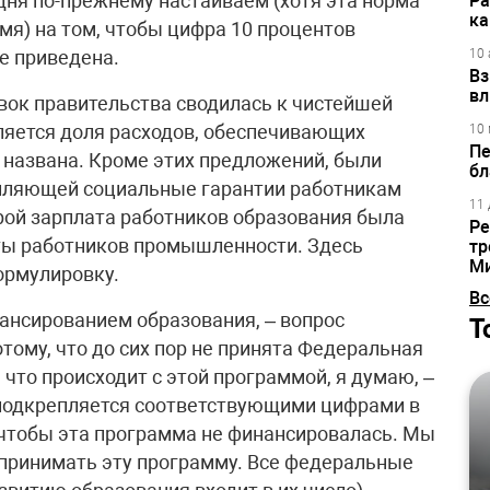
дня по-прежнему настаиваем (хотя эта норма
Ра
ка
мя) на том, чтобы цифра 10 процентов
е приведена.
10 
Вз
вл
авок правительства сводилась к чистейшей
ляется доля расходов, обеспечивающих
10 
Пе
е названа. Кроме этих предложений, были
бл
епляющей социальные гарантии работникам
11 
торой зарплата работников образования была
Ре
аты работников промышленности. Здесь
тр
М
ормулировку.
Вс
нансированием образования, – вопрос
Т
тому, что до сих пор не принята Федеральная
 что происходит с этой программой, я думаю, –
подкрепляется соответствующими цифрами в
 чтобы эта программа не финансировалась. Мы
 принимать эту программу. Все федеральные