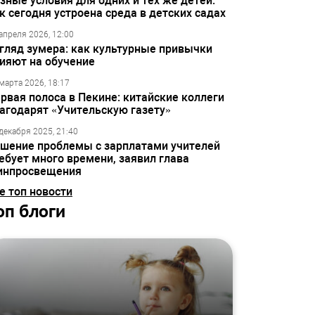
зные условия для одних и тех же детей:
к сегодня устроена среда в детских садах
апреля 2026, 12:00
гляд зумера: как культурные привычки
ияют на обучение
марта 2026, 18:17
рвая полоса в Пекине: китайские коллеги
агодарят «Учительскую газету»
декабря 2025, 21:40
шение проблемы с зарплатами учителей
ебует много времени, заявил глава
инпросвещения
е топ новости
оп блоги