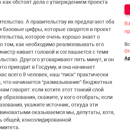
 как обстоят дела с утверждением проекта
тельство. А правительству их предлагают оба
Вз
и базовые цифры, которые сводятся в проект
п
тельства, которое очень хорошо знает о
о том, как необходимо реализовывать его
Вс
От
инистр кивает головой и соглашается с теми
Ар
ьство. Другого уговаривают пять минут, и он
то приходит в Госдуму, и она начинает
ас всего 8 человек, наш “писк” практически
ая, что начинается “размазывание” бюджетных
нам говорят: если хотите этот тонкий слой
у образования, скажите, у кого отобрать; если
зования, укажите источник, откуда эти
м виноватыми оказываемся мы, депутаты, хотя,
ь общей, консолидированной
омитета.