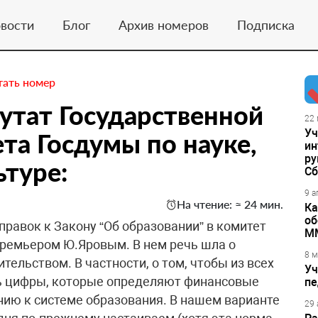
вости
Блог
Архив номеров
Подписка
тать номер
утат Государственной
22 
Уч
та Госдумы по науке,
ин
ру
ьтуре:
Сб
9 а
На чтение: ≈ 24 мин.
Ка
об
правок к Закону “Об образовании” в комитет
М
премьером Ю.Яровым. В нем речь шла о
8 м
тельством. В частности, о том, чтобы из всех
Уч
ть цифры, которые определяют финансовые
пе
нию к системе образования. В нашем варианте
29 