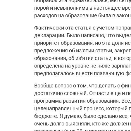
поправок эта норма осталась, мы сего
порой и невыполнима в настоящее вре
расходов на образование была в закон
Фактически эта статья с учетом попр
декларации. Было написано, что выде
приоритет образования, но эта доля н
предложения об из’ятии статьи, закр
образования, об из’ятии статьи, в ко
определена на уровне не ниже зарпл
предполагалось внести плавающую ф
Вообще вопрос о том, что делать с фи
достаточно сложный. Отчасти еще и по
программа развития образования. Все,
целенаправленный процесс, который 
бюджете. Я думаю, было сделано все,
очень долго выясняли, кто же должен