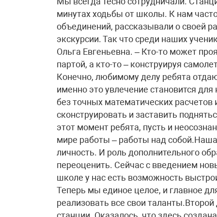
Мы всегда тесно сотрудничали. Станци
минутах ходьбы от школы. К нам част
объединений, рассказывали о своей ра
экскурсии. Так что среди наших учени
Ольга Евгеньевна. – Кто-то может про
партой, а кто-то – конструируя самоле
Конечно, любимому делу ребята отдаю
именно это увлечение становится для
без точных математических расчетов 
сконструировать и заставить поднятьс
этот момент ребята, пусть и неосозна
мире работы – работы над собой.Наша
личность. И роль дополнительного обр
переоценить. Сейчас с введением нов
школе у нас есть возможность выстро
Теперь мы единое целое, и главное дл
реализовать все свои таланты.Второй
станции. Оказалось, что здесь создан