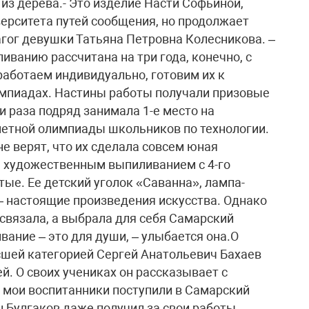
з дерева.- Это изделие Насти Софьиной,
верситета путей сообщения, но продолжает
агог девушки Татьяна Петровна Колесникова. –
ванию рассчитана на три года, конечно, с
работаем индивидуально, готовим их к
импиадах. Настины работы получали призовые
и раза подряд занимала 1-е место на
метной олимпиады школьников по технологии.
не верят, что их сделала совсем юная
я художественным выпиливанием с 4-го
тые. Ее детский уголок «Саванна», лампа-
 – настоящие произведения искусства. Однако
связала, а выбрала для себя Самарский
вание – это для души, – улыбается она.О
сшей категорией Сергей Анатольевич Бахаев
. О своих учениках он рассказывает с
 мои воспитанники поступили в Самарский
н Булгаков даже получил за свои работы