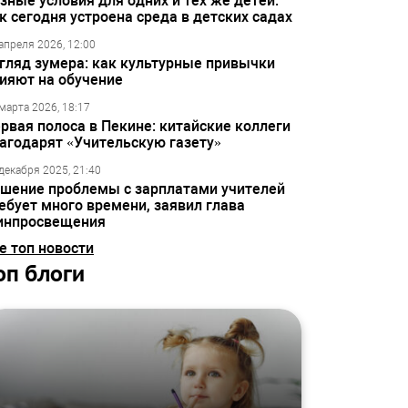
зные условия для одних и тех же детей:
к сегодня устроена среда в детских садах
апреля 2026, 12:00
гляд зумера: как культурные привычки
ияют на обучение
марта 2026, 18:17
рвая полоса в Пекине: китайские коллеги
агодарят «Учительскую газету»
декабря 2025, 21:40
шение проблемы с зарплатами учителей
ебует много времени, заявил глава
инпросвещения
е топ новости
оп блоги