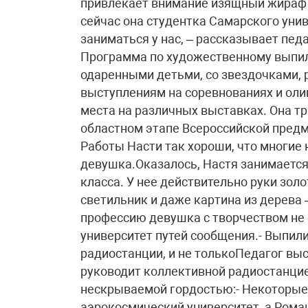
привлекает внимание изящный жираф и
сейчас она студентка Самарского уни
заниматься у нас, – рассказывает пед
Программа по художественному выпили
одаренными детьми, со звездочками, 
выступлениям на соревнованиях и ол
места на различных выставках. Она тр
областном этапе Всероссийской пред
Работы Насти так хороши, что многие 
девушка.Оказалось, Настя занимаетс
класса. У нее действительно руки золо
светильник и даже картина из дерева
профессию девушка с творчеством не 
университет путей сообщения.- Выпили
радиостанции, и не толькоПедагог вы
руководит коллективной радиостанцией
нескрываемой гордостью:- Некоторые
аэрокосмический университет, а Рома