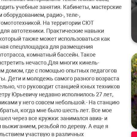
одить учебные занятия. Кабинеты, мастерские
оборудованием, радио-, теле-,
томототехникой. На территории СЮТ
 для автотехники. Практические навыки
 который также может использоваться как
нтная спецплощадка для размещения
тотрасса, комнатный бассейн. Такое
встретить нечасто.Для многих кинель-
ым домом, где с помощью опытных педагогов
ты. Дети и молодежь самого разного возраста
ельно, что руководит станцией юных техников
етру Юрьевичу недавно исполнилось 27 лет,
никами у него совсем небольшой.- На станцию
ратья, когда мне было шесть лет. Все мое
шел через все кружки: занимался авиа- и
выжиганием, резьбой по дереву. А еще я
ольствием участвую в различных