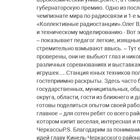
губернаторскую премию. Одно из после
чемпионате мира по радиосвязи и 1-е 
«Коллективные радиостанции».Олег В
и техническому моделированию.- Вот э
– показывает педагог легкие, изящные
стремительно взмывают ввысь. – Тут 
проверены, они не выбьют глаз и нико
различных соревнованиях и выставках
игрушек….Станция юных техников полн
гостеприимно раскрыты. Здесь часто
государственных, муниципальных, общ
округа, области, гости из ближнего и 
готовы поделиться опытом своей работ
главное – для сотен ребят со всего р
котором кипит веселая, интересная и
ЧеркассыP.S. Благодарим за понимани
идей главу Кинель-Черкасского район