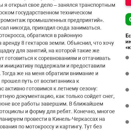
 я открыл свое дело – занялся транспортным
арском государственном техническом
ктромонтаж промышленных предприятий».
сал никогда, приходил сюда заниматься.
мотокросса, обратился в районную
Ес
ин
аренду 8 гектаров земли. Объяснил, что хочу
«
адку для занятий, на которой такие же
т готовиться к соревнованиям и оттачивать
ти инициативу поддержали и предоставили
 Тогда же на меня обратили внимание и
 прошел путь от воспитанника к
с активно готовимся к летнему сезону:
тную документацию, как только сойдет снег,
 июне все работы завершим. В ближайшем
тоциклы и форму для ребят. Конечно, многое
планируем провести в Кинель-Черкассах на
вания по мотокроссу и картингу. Тут без