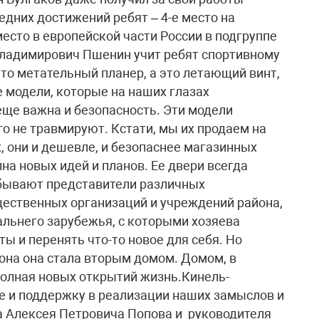
дних достижений ребят – 4-е место на
место в европейской части России в подгруппе
ладимирович Пшенин учит ребят спортивному
то метательный планер, а это летающий винт,
 модели, которые на наших глазах
еще важна и безопасность. Эти модели
го не травмируют. Кстати, мы их продаем на
, они и дешевле, и безопаснее магазинных
а новых идей и планов. Ее двери всегда
 бывают представители различных
ественных организаций и учреждений района,
дальнего зарубежья, с которыми хозяева
ы и перенять что-то новое для себя. Но
айона она стала вторым домом. Домом, в
 полная новых открытий жизнь.Кинель-
е и поддержку в реализации наших замыслов и
а Алексея Петровича Попова и руководителя