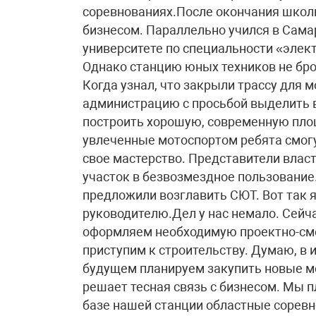
соревнованиях.После окончания школы
бизнесом. Параллельно учился в Сам
университете по специальности «эле
Однако станцию юных техников не бро
Когда узнал, что закрыли трассу для 
администрацию с просьбой выделить в 
построить хорошую, современную площ
увлеченные мотоспортом ребята смогу
свое мастерство. Представители влас
участок в безвозмездное пользование.
предложили возглавить СЮТ. Вот так я
руководителю.Дел у нас немало. Сейча
оформляем необходимую проектно-сме
приступим к строительству. Думаю, в
будущем планируем закупить новые мо
решает тесная связь с бизнесом. Мы 
базе нашей станции областные соревно