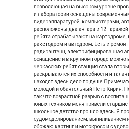
позволяющая на высоком уровне пров
и лаборатории оснащены современным 
видеоаппаратурой, компьютерами, ав
расположены два ангара и 12 гаражей
ребята отрабатывают на картодроме,
ракетодром и автодром. Есть и ремо
радиоантенн, электрифицированная ав
оснащение и в крупном городе можно 
черкасских ребят станция стала втор
раскрываются их способности и талан
находят здесь дело по душе.Примечат
молодой и обаятельный Петр Кирин. П
так что возрастной разрыв с воспитан
юных техников меня привели старшие б
школьное детство прошло здесь. Я про
судомоделированием, выпиливанием и 
обожаю картинг и мотокросс и с удов