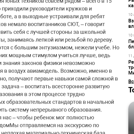
Ра
я юных техников совсем рядом – всего в 15
ка
о приходили руководители кружков и
10 
боте, а в выходные устраивали для ребят
Вз
ков немало воспитанников СЮТ, – говорит
вл
явить себя с лучшей стороны за школьной
10 
ты, занимаясь лепкой или резьбой по дереву.
Пе
бл
тся с большим энтузиазмом, нежели учебе. Но
 них мощным стимулом учиться лучше, ведь
11 
Ре
и знания законов физики невозможно
тр
я в воздух авиамодель. Возможно, именно в
М
нно, получают первые навыки самой сложной в
Вс
 задача – воспитать всесторонне развитую
Т
азования в этом процессе трудно
ых образовательных стандартов в начальной
ить систему непрерывного образования.
я нас – чтобы ребенок мог полностью
 домМы отправляемся на экскурсию по
а неплохая материально-техническая база,