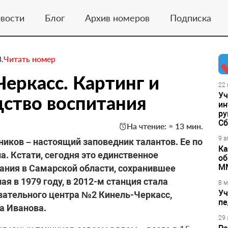
вости
Блог
Архив номеров
Подписка
.
Читать номер
еркасс. Картинг и
22 
Уч
дство воспитания
ин
ру
Сб
На чтение: ≈ 13 мин.
9 а
ников – настоящий заповедник талантов. Ее по
Ка
а. Кстати, сегодня это единственное
об
М
ания в Самарской области, сохранившее
я в 1979 году, в 2012-м станция стала
8 м
Уч
ательного центра №2 Кинель-Черкасс,
пе
а Иванова.
29 