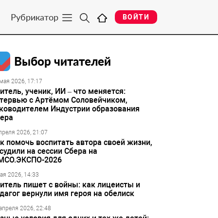
Рубрикатор
ВОЙТИ
Выбор читателей
мая 2026, 17:17
итель, ученик, ИИ – что меняется:
тервью с Артёмом Соловейчиком,
ководителем Индустрии образования
ера
преля 2026, 21:07
к помочь воспитать автора своей жизни,
судили на сессии Сбера на
МСО.ЭКСПО-2026
ая 2026, 14:33
итель пишет с войны: как лицеисты и
дагог вернули имя героя на обелиск
апреля 2026, 22:48