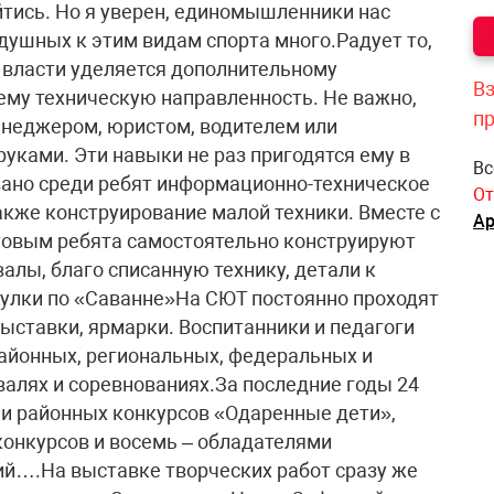
тись. Но я уверен, единомышленники нас
душных к этим видам спорта много.Радует то,
 власти уделяется дополнительному
Вз
му техническую направленность. Не важно,
п
енеджером, юристом, водителем или
уками. Эти навыки не раз пригодятся ему в
Вс
вано среди ребят информационно-техническое
От
также конструирование малой техники. Вместе с
Ар
овым ребята самостоятельно конструируют
алы, благо списанную технику, детали к
гулки по «Саванне»На СЮТ постоянно проходят
ыставки, ярмарки. Воспитанники и педагоги
районных, региональных, федеральных и
алях и соревнованиях.За последние годы 24
и районных конкурсов «Одаренные дети»,
конкурсов и восемь – обладателями
ий….На выставке творческих работ сразу же