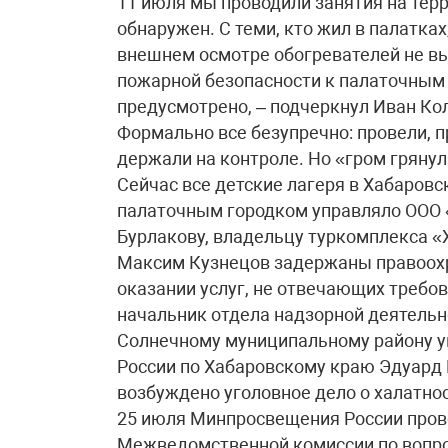
11 июля мы проводили занятия на терр
обнаружен. С теми, кто жил в палатках
внешнем осмотре обогревателей не вы
пожарной безопасности к палаточным 
предусмотрено, – подчеркнул Иван Ко
Формально все безупречно: провели, 
держали на контроле. Но «гром грянул
Сейчас все детские лагеря в Хабаров
палаточным городком управляло ООО
Бурлакову, владельцу туркомплекса «Х
Максим Кузнецов задержаны правоох
оказании услуг, не отвечающих требо
начальник отдела надзорной деятельн
Солнечному муниципальному району у
России по Хабаровскому краю Эдуард 
возбуждено уголовное дело о халатнос
25 июля Минпросвещения России пров
Межведомственной комиссии по вопро