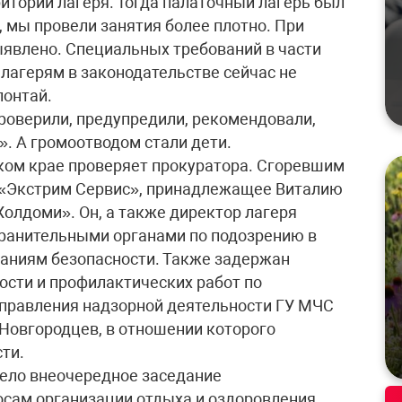
итории лагеря. Тогда палаточный лагерь был
, мы провели занятия более плотно. При
явлено. Специальных требований в части
лагерям в законодательстве сейчас не
лонтай.
проверили, предупредили, рекомендовали,
». А громоотводом стали дети.
ском крае проверяет прокуратора. Сгоревшим
 «Экстрим Сервис», принадлежащее Виталию
олдоми». Он, а также директор лагеря
ранительными органами по подозрению в
ваниям безопасности. Также задержан
ости и профилактических работ по
правления надзорной деятельности ГУ МЧС
Новгородцев, в отношении которого
ти.
ело внеочередное заседание
сам организации отдыха и оздоровления