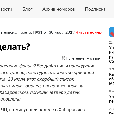
вости
Блог
Архив номеров
Подписка
ительская газета, №31 от 30 июля 2019.
Читать номер
делать?
22 
Уч
ин
ру
На чтение: ≈ 6 мин.
Сб
 роковые фразы? Бездействие и равнодушие
9 а
ного уровня, ежегодно становятся причиной
Ка
ыха. 23 июля этот скорбный список
об
М
алаточном городке, расположенном на
абаровском, погибли четверо детей.
8 м
Уч
ановлена.
пе
 ЧП, на минувшей неделе в Хабаровск с
29 