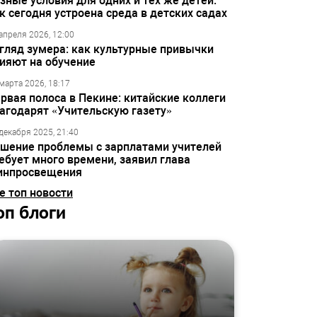
зные условия для одних и тех же детей:
к сегодня устроена среда в детских садах
апреля 2026, 12:00
гляд зумера: как культурные привычки
ияют на обучение
марта 2026, 18:17
рвая полоса в Пекине: китайские коллеги
агодарят «Учительскую газету»
декабря 2025, 21:40
шение проблемы с зарплатами учителей
ебует много времени, заявил глава
инпросвещения
е топ новости
оп блоги