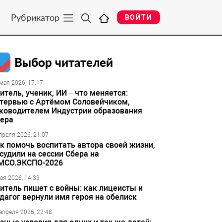
Рубрикатор
ВОЙТИ
Выбор читателей
мая 2026, 17:17
итель, ученик, ИИ – что меняется:
тервью с Артёмом Соловейчиком,
ководителем Индустрии образования
ера
преля 2026, 21:07
к помочь воспитать автора своей жизни,
судили на сессии Сбера на
МСО.ЭКСПО-2026
ая 2026, 14:33
итель пишет с войны: как лицеисты и
дагог вернули имя героя на обелиск
апреля 2026, 22:48