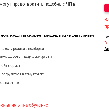
могут предотвратить подобные ЧП в
Вз
п
сной, куда ты скорее пойдёшь за «культурным
Вс
От
Ар
 нахожу ролики и подборки.
сайты — нужны надёжные факты.
вой» формат.
 погрузиться в тему глубже.
сь на отдых.
чки влияют на обучение