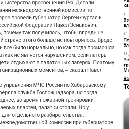
Ра
Министерства просвещения РФ. Детали
ка
ании межведомственной комиссии по
10 
орое провели губернатор Сергей Фургал и
Вз
оссийской Федерации Павел Зенькович.
вл
ь, почему так получилось, чтобы впредь не
10 
ей стране этого больше не повторялось. Вроде
Пе
бл
 и все было нормально, но как тогда произошла
атках не является нарушением, если лагерь
11 
Ре
 дети отдыхают в палаточных лагерях. Поэтому
тр
ганизационных моментов, – сказал Павел
М
Вс
о управления МЧС России по Хабаровскому
Т
веряла служба Госпожнадзора, но тогда
озднее, во время пожарной тренировки,
евых властей, палатки стояли. Но у
 для отдельного разбирательства.
 межведомственной комиссии при губернаторе