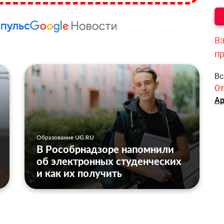
Вз
п
Вс
От
Ар
Образование UG.RU
В Рособрнадзоре напомнили
об электронных студенческих
и как их получить