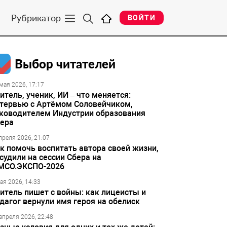
Рубрикатор
ВОЙТИ
Выбор читателей
мая 2026, 17:17
итель, ученик, ИИ – что меняется:
тервью с Артёмом Соловейчиком,
ководителем Индустрии образования
ера
преля 2026, 21:07
к помочь воспитать автора своей жизни,
судили на сессии Сбера на
МСО.ЭКСПО-2026
ая 2026, 14:33
итель пишет с войны: как лицеисты и
дагог вернули имя героя на обелиск
апреля 2026, 22:48