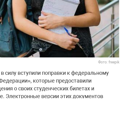
Фото: freepik
а в силу вступили поправки к федеральному
 Федерации», которые предоставили
ения о своих студенческих билетах и
е. Электронные версии этих документов
ны для использования через личный кабинет
 MАХ.
электронным студенческим билетом,
ою образовательную или научную организацию