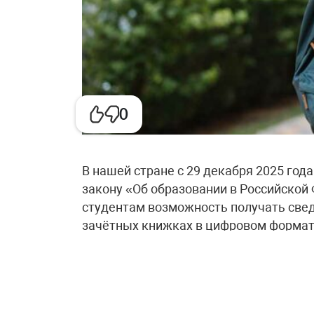
0
В нашей стране с 29 декабря 2025 год
закону «Об образовании в Российской
студентам возможность получать свед
зачётных книжках в цифровом формат
формируются в виде QR-кода и доступ
на Госуслугах, а также в мессенджере
Для того чтобы начать пользоваться 
необходимо сначала обратиться в св