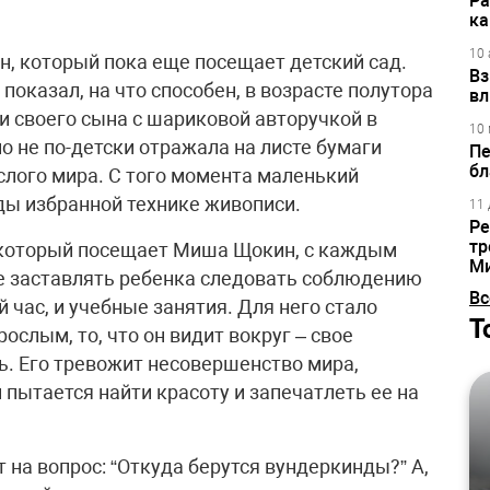
Ра
ка
10 
, который пока еще посещает детский сад.
Вз
 показал, на что способен, в возрасте полутора
вл
ли своего сына с шариковой авторучкой в
10 
о не по-детски отражала на листе бумаги
Пе
бл
лого мира. С того момента маленький
ды избранной технике живописи.
11 
Ре
тр
, который посещает Миша Щокин, с каждым
М
ее заставлять ребенка следовать соблюдению
Вс
 час, и учебные занятия. Для него стало
Т
ослым, то, что он видит вокруг – свое
ь. Его тревожит несовершенство мира,
 пытается найти красоту и запечатлеть ее на
 на вопрос: “Откуда берутся вундеркинды?” А,