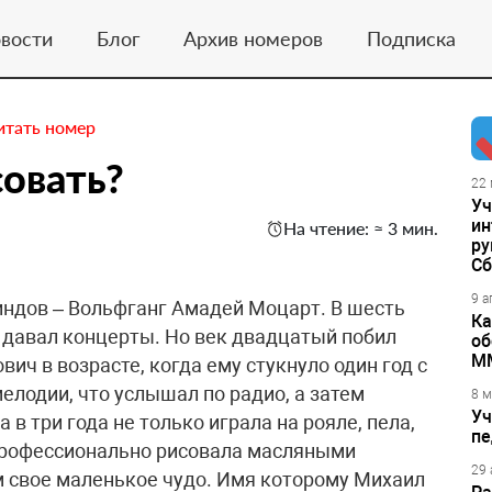
вости
Блог
Архив номеров
Подписка
итать номер
овать?
22 
Уч
ин
На чтение: ≈ 3 мин.
ру
Сб
9 а
индов – Вольфганг Амадей Моцарт. В шесть
Ка
, давал концерты. Но век двадцатый побил
об
М
ич в возрасте, когда ему стукнуло один год с
мелодии, что услышал по радио, а затем
8 м
Уч
в три года не только играла на рояле, пела,
пе
е профессионально рисовала масляными
29 
м свое маленькое чудо. Имя которому Михаил