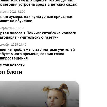
зные условия для одних и тех же детей:
к сегодня устроена среда в детских садах
апреля 2026, 12:00
гляд зумера: как культурные привычки
ияют на обучение
марта 2026, 18:17
рвая полоса в Пекине: китайские коллеги
агодарят «Учительскую газету»
декабря 2025, 21:40
шение проблемы с зарплатами учителей
ебует много времени, заявил глава
инпросвещения
е топ новости
оп блоги