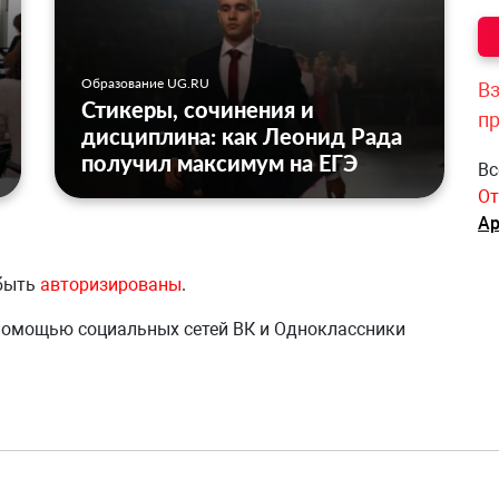
Образование UG.RU
Вз
Стикеры, сочинения и
п
дисциплина: как Леонид Рада
получил максимум на ЕГЭ
Вс
От
Ар
 быть
авторизированы
.
 помощью социальных сетей ВК и Одноклассники