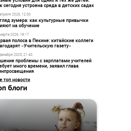
зные условия для одних и тех же детей:
к сегодня устроена среда в детских садах
апреля 2026, 12:00
гляд зумера: как культурные привычки
ияют на обучение
марта 2026, 18:17
рвая полоса в Пекине: китайские коллеги
агодарят «Учительскую газету»
декабря 2025, 21:40
шение проблемы с зарплатами учителей
ебует много времени, заявил глава
инпросвещения
е топ новости
оп блоги