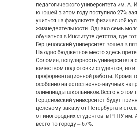
педагогического университета им. А. И
юношей в этом году поступило 27% з
учиться на факультете физической кул
жизнедеятельности. Однако семь мол
обучаться в Институте детства, где го
Герценовский университет вошел в пя
На одно бюджетное место здесь прете
Соломин, популярность университета 
качеством подготовки студентов, но 
профориентационной работы. Кроме то
особенно на естественно-научных нап
олимпиады школьников.Всего в этом г
Герценовский университет будут приня
целевому заказу от Петербурга и стол
от иногородних студентов в РГПУ им. А
всего по городу – 67%.