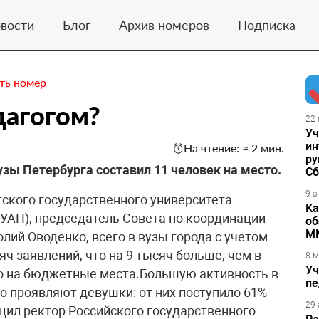
вости
Блог
Архив номеров
Подписка
ть номер
дагогом?
22 
Уч
ин
На чтение: ≈ 2 мин.
ру
зы Петербурга составил 11 человек на место.
Сб
9 а
гского государственного университета
Ка
УАП), председатель Совета по координации
об
М
лий Оводенко, всего в вузы города с учетом
яч заявлений, что на 9 тысяч больше, чем в
8 м
Уч
но на бюджетные места.Большую активность в
пе
о проявляют девушки: от них поступило 61%
29 
бщил ректор Российского государственного