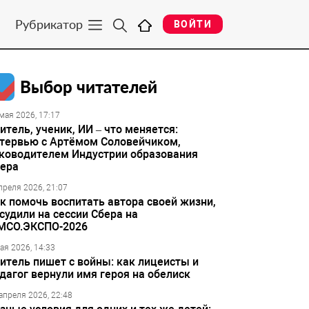
Рубрикатор
ВОЙТИ
Выбор читателей
мая 2026, 17:17
итель, ученик, ИИ – что меняется:
тервью с Артёмом Соловейчиком,
ководителем Индустрии образования
ера
преля 2026, 21:07
к помочь воспитать автора своей жизни,
судили на сессии Сбера на
МСО.ЭКСПО-2026
ая 2026, 14:33
итель пишет с войны: как лицеисты и
дагог вернули имя героя на обелиск
апреля 2026, 22:48