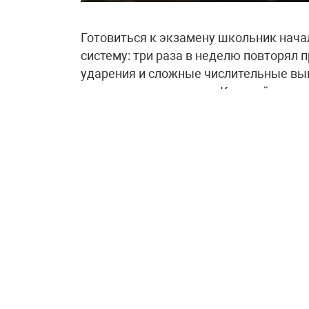
Готовиться к экзамену школьник нача
систему: три раза в неделю повторял 
ударения и сложные числительные вып
запоминать визуально. Каждый день ре
задания с ошибками прорабатывал отд
два-три сочинения, чтобы научиться 
Отдельно он благодарит свою учитель
которая подбирала для него сложные з
классного руководителя Елену Нагума
направление в подготовке.
Губернатор Хабаровского края Дмитр
на получение премии имени Николая Г
учёбе.
В этом году школы края окончили бол