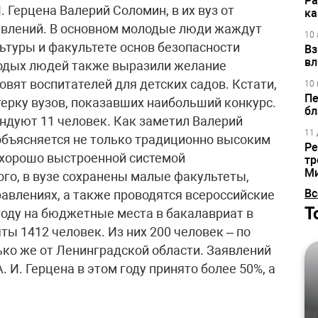
Ра
. Герцена Валерий Соломин, в их вуз от
ка
аявлений. В основном молодые люди жаждут
10 
ьтуры и факультете основ безопасности
Вз
вл
одых людей также выразили желание
товят воспитателей для детских садов. Кстати,
10 
Пе
терку вузов, показавших наибольший конкурс.
бл
ндуют 11 человек. Как заметил Валерий
11 
объясняется не только традиционно высоким
Ре
и хорошо выстроенной системой
тр
М
го, в вузе сохранены малые факультеты,
Вс
равлениях, а также проводятся всероссийские
Т
оду на бюджетные места в бакалавриат в
ты 1412 человек. Из них 200 человек – по
ько же от Ленинградской области. Заявлений
. И. Герцена в этом году принято более 50%, а