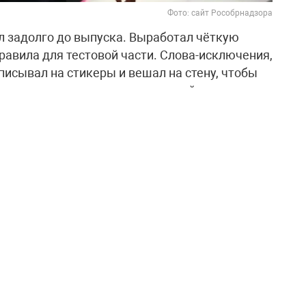
Фото: сайт Рособрнадзора
л задолго до выпуска. Выработал чёткую
правила для тестовой части. Слова-исключения,
исывал на стикеры и вешал на стену, чтобы
шал по пять вариантов тестовой части, а
ельно. Кроме того, каждую неделю писал по
быстро и чётко формулировать мысли.
ницу по русскому языку Наталью Семёнову,
адания и проверяла сочинения, а также
нову, которая помогла выбрать верное
ий Демешин наградил Леонида сертификатом
родекова, которую вручают за особые успехи в
ьше 5 тысяч одиннадцатиклассников, 745 из