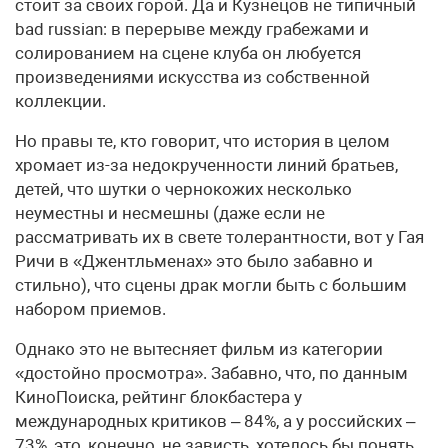
стоит за своих горой. Да и Кузнецов не типичный
bad russian: в перерыве между грабежами и
солированием на сцене клуба он любуется
произведениями искусства из собственной
коллекции.
Но правы те, кто говорит, что история в целом
хромает из-за недокрученности линий братьев,
детей, что шутки о чернокожих несколько
неуместны и несмешны (даже если не
рассматривать их в свете толерантности, вот у Гая
Ричи в «Джентльменах» это было забавно и
стильно), что сцены драк могли быть с большим
набором приемов.
Однако это не вытесняет фильм из категории
«достойно просмотра». Забавно, что, по данным
КиноПоиска, рейтинг блокбастера у
международных критиков – 84%, а у российских –
73%, это, конечно, не зависть, хотелось бы понять,