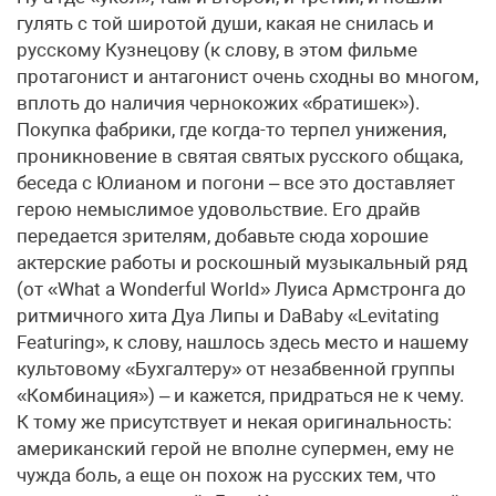
гулять с той широтой души, какая не снилась и
русскому Кузнецову (к слову, в этом фильме
протагонист и антагонист очень сходны во многом,
вплоть до наличия чернокожих «братишек»).
Покупка фабрики, где когда-то терпел унижения,
проникновение в святая святых русского общака,
беседа с Юлианом и погони – все это доставляет
герою немыслимое удовольствие. Его драйв
передается зрителям, добавьте сюда хорошие
актерские работы и роскошный музыкальный ряд
(от «What a Wonderful World» Луиса Армстронга до
ритмичного хита Дуа Липы и DaBaby «Levitating
Featuring», к слову, нашлось здесь место и нашему
культовому «Бухгалтеру» от незабвенной группы
«Комбинация») – и кажется, придраться не к чему.
К тому же присутствует и некая оригинальность:
американский герой не вполне супермен, ему не
чужда боль, а еще он похож на русских тем, что