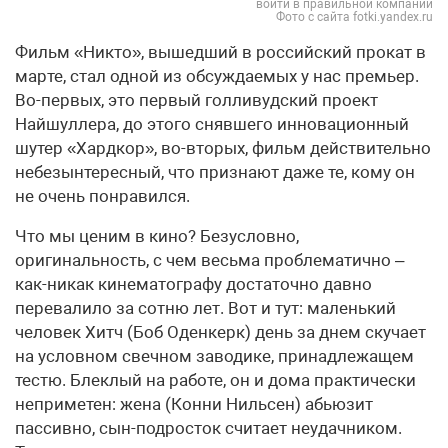
войти в правильной компании
Фото с сайта fotki.yandex.ru
Фильм «Никто», вышедший в российский прокат в
марте, стал одной из обсуждаемых у нас премьер.
Во-первых, это первый голливудский проект
Найшуллера, до этого снявшего инновационный
шутер «Хардкор», во-вторых, фильм действительно
небезынтересный, что признают даже те, кому он
не очень понравился.
Что мы ценим в кино? Безусловно,
оригинальность, с чем весьма проблематично –
как-никак кинематографу достаточно давно
перевалило за сотню лет. Вот и тут: маленький
человек Хитч (Боб Оденкерк) день за днем скучает
на условном свечном заводике, принадлежащем
тестю. Блеклый на работе, он и дома практически
неприметен: жена (Конни Нильсен) абьюзит
пассивно, сын-подросток считает неудачником.