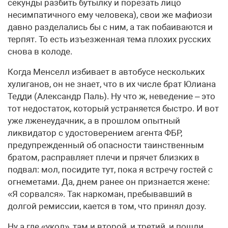
секунды разбить бутылку и порезать лицо
несимпатичного ему человека), свои же мафиози
давно разделались бы с ним, а так побаиваются и
терпят. То есть изъезженная тема плохих русских
снова в колоде.
Когда Менселл избивает в автобусе нескольких
хулиганов, он не знает, что в их числе брат Юлиана
Тедди (Александр Паль). Ну что ж, неведение – это
тот недостаток, который устраняется быстро. И вот
уже лженеудачник, а в прошлом опытный
ликвидатор с удостоверением агента ФБР,
предупрежденный об опасности таинственным
братом, расправляет плечи и прячет близких в
подвал: мол, посидите тут, пока я встречу гостей с
огнеметами. Да, днем ранее он признается жене:
«Я сорвался». Так наркоман, пребывавший в
долгой ремиссии, кается в том, что принял дозу.
Ну а где «укол», там и второй, и третий, и пошли