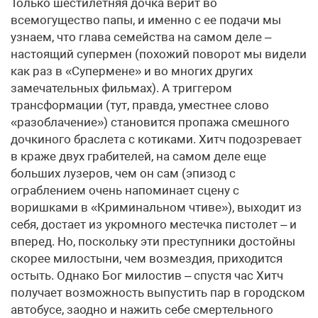
Только шестилетняя дочка верит во
всемогущество папы, и именно с ее подачи мы
узнаем, что глава семейства на самом деле –
настоящий супермен (похожий поворот мы видели
как раз в «Супермене» и во многих других
замечательных фильмах). А триггером
трансформации (тут, правда, уместнее слово
«разоблачение») становится пропажа смешного
дочкиного браслета с котиками. Хитч подозревает
в краже двух грабителей, на самом деле еще
больших лузеров, чем он сам (эпизод с
ограблением очень напоминает сцену с
воришками в «Криминальном чтиве»), выходит из
себя, достает из укромного местечка пистолет – и
вперед. Но, поскольку эти преступники достойны
скорее милостыни, чем возмездия, приходится
остыть. Однако Бог милостив – спустя час Хитч
получает возможность выпустить пар в городском
автобусе, заодно и нажить себе смертельного