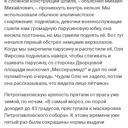
в сложной конструкции шпиля, – объяснил Михаил
Михайлович, – проникнуть внутрь нельзя. Мы
использовали обычное альпинистское
снаряжение: поднялись, девочки-военнослужащие
сшили нам громадную парусиновую юбку, она
весила полтонны, но мы сумели поднять её. Вот тут
начался первый обстрел немцами верхолазов.
Когда мы закрепили парусину и распустили её, Оля
Фирсова поднялась наверх, чтобы стягивать и
сшивать парусину, со стороны Дворцовой
площади выскочил „Мессершмидт“ и дал по ней
пулемётную очередь. Чудом Олю не задело, потом
она рассказывала, что видела лицо лётчика».
Петропавловскую крепость прятали от врага уже
зимой, по ночам. «В самый мороз, он порой
доходил до 43 градусов, приступили к маскировке
Петропавловского собора». К этому времени уже
пятый раз были сокращены нормы выдачи