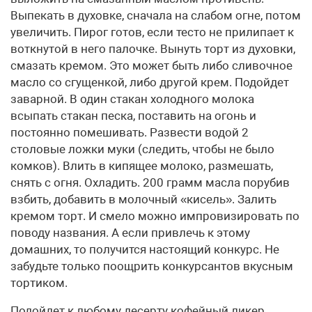
Выпекать в духовке, сначала на слабом огне, потом
увеличить. Пирог готов, если тесто не прилипает к
воткнутой в него палочке. Вынуть торт из духовки,
смазать кремом. Это может быть либо сливочное
масло со сгущенкой, либо другой крем. Подойдет
заварной. В один стакан холодного молока
всыпать стакан песка, поставить на огонь и
постоянно помешивать. Развести водой 2
столовые ложки муки (следить, чтобы не было
комков). Влить в кипящее молоко, размешать,
снять с огня. Охладить. 200 грамм масла порубив
взбить, добавить в молочный «кисель». Залить
кремом торт. И смело можно импровизировать по
поводу названия. А если привлечь к этому
домашних, то получится настоящий конкурс. Не
забудьте только поощрить конкурсантов вкусным
тортиком.
Подойдет к любому десерту кофейный ликер