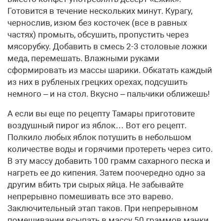
Готовится в течение нескольких минут. Курагу,
чернослив, изюм без косточек (все в равных
частях) промыть, обсушить, пропустить через
мясорубку. Добавить в смесь 2-3 столовые ложки
меда, перемешать. Влажными руками
сформировать из массы шарики. Обкатать каждый
из них в рубленых грецких орехах, подсушить
немного – и на стол. Вкусно – пальчики оближешь!
А если вы еще по рецепту Тамары приготовите
воздушный пирог из яблок… Вот его рецепт.
Полкило любых яблок потушить в небольшом
количестве воды и горячими протереть через сито.
В эту массу добавить 100 грамм сахарного песка и
нагреть ее до кипения. Затем поочередно одно за
другим вбить три сырых яйца. Не забывайте
непрерывно помешивать все это варево.
Заключительный этап таков. При непрерывном
помешивании всыпать в массу 50 граммов манки.